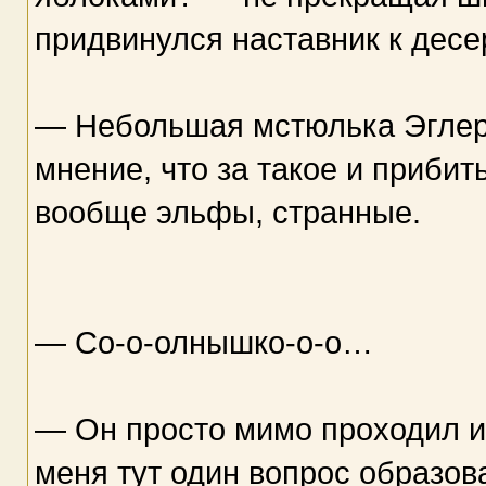
придвинулся наставник к десер
— Небольшая мстюлька Эглер
мнение, что за такое и прибит
вообще эльфы, странные.
— Со-о-олнышко-о-о…
— Он просто мимо проходил и 
меня тут один вопрос образов