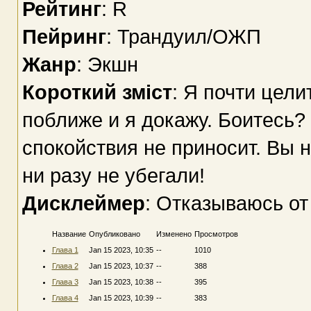
Рейтинг
: R
Пейринг
: Трандуил/ОЖП
Жанр
: Экшн
Короткий зміст
: Я почти цели
поближе и я докажу. Боитесь? 
спокойствия не приносит. Вы 
ни разу не убегали!
Дисклеймер
: Отказываюсь от
Название
Опубликовано
Изменено
Просмотров
Глава 1
Jan 15 2023, 10:35
--
1010
Глава 2
Jan 15 2023, 10:37
--
388
Глава 3
Jan 15 2023, 10:38
--
395
Глава 4
Jan 15 2023, 10:39
--
383