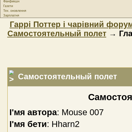
Фанфикшн
Газети
Тех. оновлення
Зарплатня
Гаррі Поттер і чарівний фору
Самостоятельный полет
→ Гла
Самостоятельный полет
Самостоя
І'мя автора
: Mouse 007
І'мя бети
: Hharn2