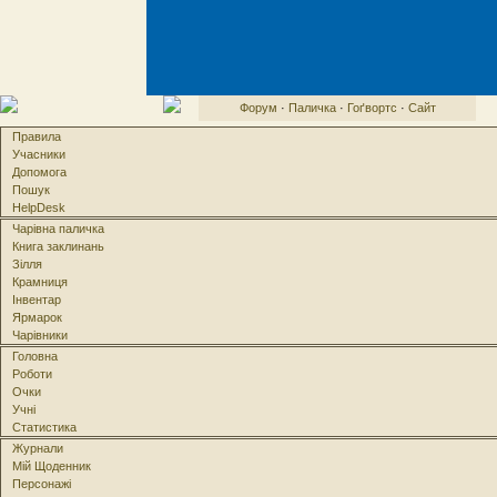
Форум
·
Паличка
·
Гоґвортс
·
Сайт
Правила
Учасники
Допомога
Пошук
HelpDesk
Чарівна паличка
Книга заклинань
Зілля
Крамниця
Інвентар
Ярмарок
Чарівники
Головна
Роботи
Очки
Учні
Статистика
Журнали
Мій Щоденник
Персонажі