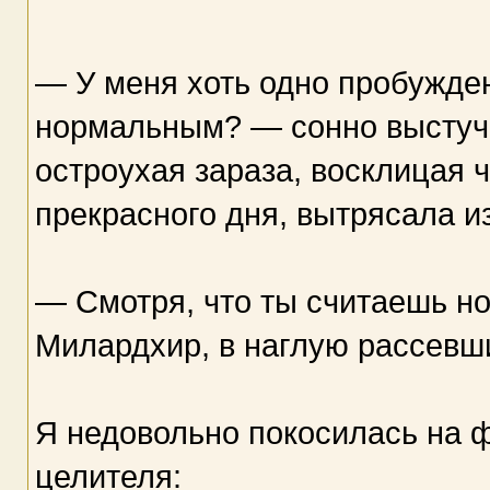
— У меня хоть одно пробужде
нормальным? — сонно выстуча
остроухая зараза, восклицая ч
прекрасного дня, вытрясала из
— Смотря, что ты считаешь н
Милардхир, в наглую рассевши
Я недовольно покосилась на
целителя: