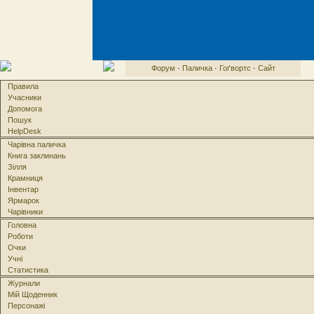
Форум
·
Паличка
·
Гоґвортс
·
Сайт
Правила
Учасники
Допомога
Пошук
HelpDesk
Чарівна паличка
Книга заклинань
Зілля
Крамниця
Інвентар
Ярмарок
Чарівники
Головна
Роботи
Очки
Учні
Статистика
Журнали
Мій Щоденник
Персонажі