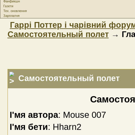
Фанфикшн
Газети
Тех. оновлення
Зарплатня
Гаррі Поттер і чарівний фору
Самостоятельный полет
→ Гла
Самостоятельный полет
Самостоя
І'мя автора
: Mouse 007
І'мя бети
: Hharn2