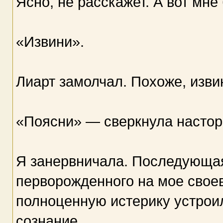
Ясно, не расскажет. А вот мне
«Извини».
Лиарт замолчал. Похоже, изви
«Поясни» — сверкнула насто
Я занервничала. Последующа
перворожденного на мое своев
полноценную истерику устроил
сознание.