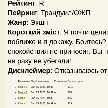
Рейтинг
: R
Пейринг
: Трандуил/ОЖП
Жанр
: Экшн
Короткий зміст
: Я почти цели
поближе и я докажу. Боитесь? 
спокойствия не приносит. Вы 
ни разу не убегали!
Дисклеймер
: Отказываюсь от
Название
Опубликовано
Изменено
Просмотров
Глава 1
Jan 15 2023, 10:35
--
1010
Глава 2
Jan 15 2023, 10:37
--
388
Глава 3
Jan 15 2023, 10:38
--
395
Глава 4
Jan 15 2023, 10:39
--
383