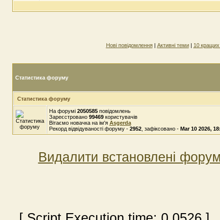
Нові повідомлення
|
Активні теми
|
10 кращих
Статистика форуму
Статистика форуму
На форумі
2050585
повідомлень
Зареєстровано
99469
користувачів
Вітаємо новачка на ім'я
Asgerda
Рекорд відвідуваності форуму -
2952
, зафіксовано -
Mar 10 2026, 18
Видалити встановлені форум
[ Script Execution time:
0.0526
] 