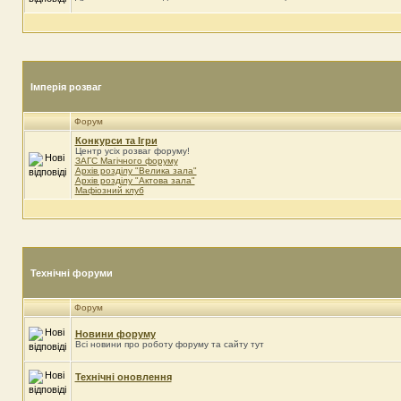
Імперія розваг
Форум
Конкурси та Iгри
Центр усіх розваг форуму!
ЗАГС Магічного форуму
Архів розділу "Велика зала"
Архів розділу "Актова зала"
Мафіозний клуб
Технічні форуми
Форум
Новини форуму
Всі новини про роботу форуму та сайту тут
Технічні оновлення