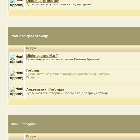
Околиці Гоґвортсу
Тут ви можете гуляти, але не під час уроків.
Рольова гра Гоґсміду
Форум
Міністерство Магії
Правління усім магічним світом Великої Британії
Гоґсмід
Єдине містечко у світі, в якому мешкають лише чаклуни
Правила
Анкетування Гоґсміда
Тут ви можете створити Персонажа для гри у Гоґсміді
Вільні форуми
Форум