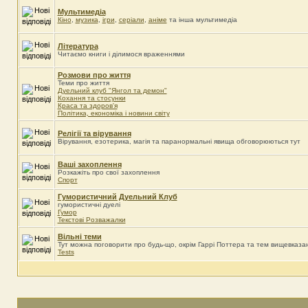
Мультимедіа
Кіно
,
музика
,
ігри
,
серіали
,
аніме
та інша мультимедіа
Література
Читаємо книги і ділимося враженнями
Розмови про життя
Теми про життя
Дуельний клуб "Янгол та демон"
Кохання та стосунки
Краса та здоров'я
Політика, економіка і новини світу
Релігії та вірування
Вірування, езотерика, магія та паранормальні явища обговорюються тут
Ваші захоплення
Розкажіть про свої захоплення
Спорт
Гумористичний Дуельний Клуб
гумористичні дуелі
Гумор
Текстові Розважалки
Вільні теми
Тут можна поговорити про будь-що, окрім Гаррі Поттера та тем вищевказа
Tests