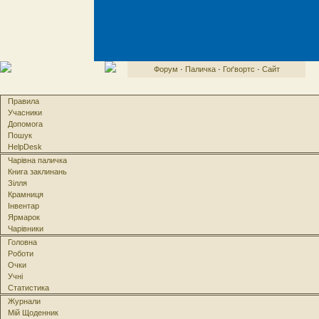
Форум
·
Паличка
·
Гоґвортс
·
Сайт
Правила
Учасники
Допомога
Пошук
HelpDesk
Чарівна паличка
Книга заклинань
Зілля
Крамниця
Інвентар
Ярмарок
Чарівники
Головна
Роботи
Очки
Учні
Статистика
Журнали
Мій Щоденник