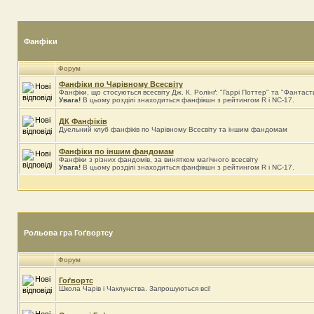
Фанфіки
Форум
Фанфіки по Чарівному Всесвіту
Фанфіки, що стосуються всесвіту Дж. К. Ролінґ: "Гаррі Поттер" та "Фантастич
Увага!
В цьому розділі знаходиться фанфікшн з рейтингом R і NC-17.
ДК Фанфіків
Дуельний клуб фанфіків по Чарівному Всесвіту та іншим фандомам
Фанфіки по іншим фандомам
Фанфіки з різних фандомiв, за винятком магічного всесвіту
Увага!
В цьому розділі знаходиться фанфікшн з рейтингом R і NC-17.
Рольова гра Гоґвортсу
Форум
Гоґвортс
Школа Чарів і Чаклунства. Запрошуються всі!