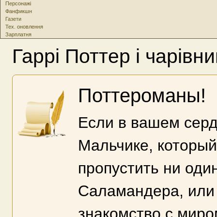
Персонажі
Фанфикшн
Газети
Тех. оновлення
Зарплатня
Гаррі Поттер і чарівн
Поттероманы!
Если в вашем серд
Мальчике, который
пропустить ни оди
Саламандера, или 
знакомство с миро