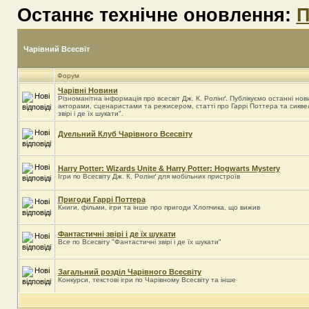
Останнє технічне оновлення:
П
Чарівний Всесвіт
Форум
Чарівні Новини
Різноманітна інформація про всесвіт Дж. К. Ролінґ. Публікуємо останні нови
акторами, сценаристами та режисером, статті про Гаррі Поттера та сикве
звірі і де їх шукати".
Дуельний Клуб Чарівного Всесвіту
Harry Potter: Wizards Unite & Harry Potter: Hogwarts Mystery
Ігри по Всесвіту Дж. К. Ролінґ для мобільних пристроїв
Пригоди Гаррі Поттера
Книги, фільми, ігри та інше про пригоди Хлопчика, що вижив
Фантастичні звірі і де їх шукати
Все по Всесвіту "Фантастичні звірі і де їх шукати"
Загальний розділ Чарівного Всесвіту
Конкурси, текстові ігри по Чарівному Всесвіту та інше