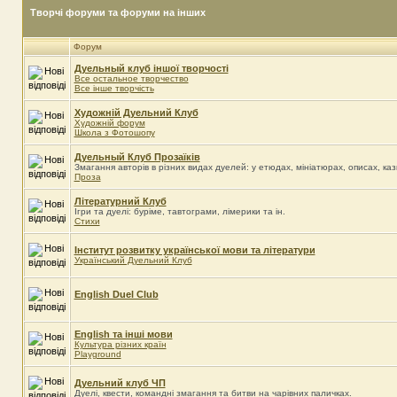
Творчі форуми та форуми на інших
Форум
Дуельный клуб iншої творчості
Все остальное творчество
Все інше творчість
Художній Дуельний Клуб
Художній форум
Школа з Фотошопу
Дуельный Клуб Прозаїків
Змагання авторів в різних видах дуелей: у етюдах, мініатюрах, описах, казк
Проза
Літературний Клуб
Ігри та дуелі: буріме, тавтограми, лімерики та ін.
Стихи
Інститут розвитку української мови та літератури
Український Дуельний Клуб
English Duel Club
English та інші мови
Культура різних країн
Playground
Дуельний клуб ЧП
Дуелі, квести, командні змагання та битви на чарівних паличках.