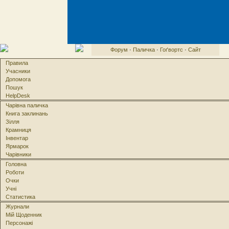
Форум
·
Паличка
·
Гоґвортс
·
Сайт
Правила
Учасники
Допомога
Пошук
HelpDesk
Чарівна паличка
Книга заклинань
Зілля
Крамниця
Інвентар
Ярмарок
Чарівники
Головна
Роботи
Очки
Учні
Статистика
Журнали
Мій Щоденник
Персонажі