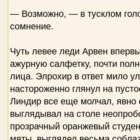
— Возможно, — в тусклом голо
сомнение.
Чуть левее леди Арвен впервы
ажурную салфетку, почти пол
лица. Элрохир в ответ мило у
настороженно глянул на пустое
Линдир все еще молчал, явно 
выглядывал на столе неопробо
прозрачный оранжевый студен
мяты, выглядел весьма соблаз