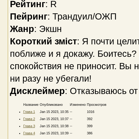
Рейтинг
: R
Пейринг
: Трандуил/ОЖП
Жанр
: Экшн
Короткий зміст
: Я почти цели
поближе и я докажу. Боитесь? 
спокойствия не приносит. Вы 
ни разу не убегали!
Дисклеймер
: Отказываюсь от
Название
Опубликовано
Изменено
Просмотров
Глава 1
Jan 15 2023, 10:35
--
1016
Глава 2
Jan 15 2023, 10:37
--
392
Глава 3
Jan 15 2023, 10:38
--
399
Глава 4
Jan 15 2023, 10:39
--
386