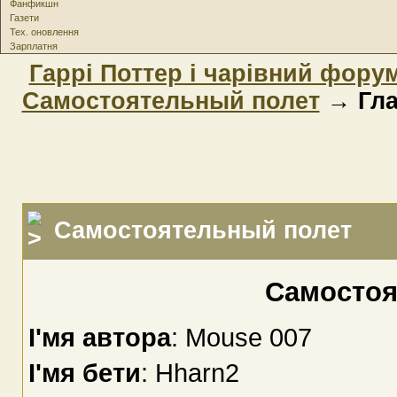
Фанфикшн
Газети
Тех. оновлення
Зарплатня
Гаррі Поттер і чарівний фору
Самостоятельный полет
→ Гла
Самостоятельный полет
Самостоя
І'мя автора
: Mouse 007
І'мя бети
: Hharn2