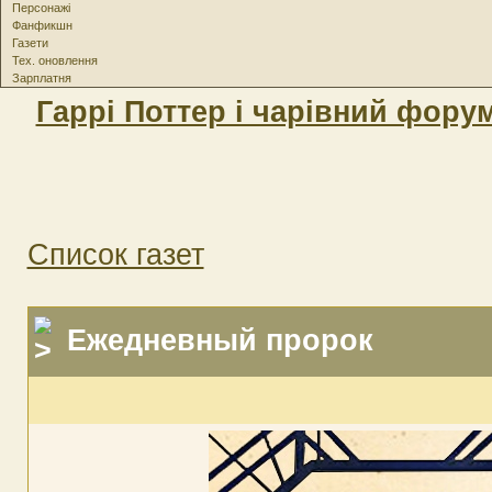
Персонажі
Фанфикшн
Газети
Тех. оновлення
Зарплатня
Гаррі Поттер і чарівний фору
Список газет
Ежедневный пророк