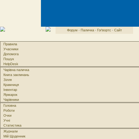
Форум
·
Паличка
·
Гоґвортс
·
Сайт
Правила
Учасники
Допомога
Пошук
HelpDesk
Чарівна паличка
Книга заклинань
Зілля
Крамниця
Інвентар
Ярмарок
Чарівники
Головна
Роботи
Очки
Учні
Статистика
Журнали
Мій Щоденник