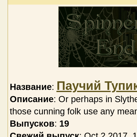
Паучий Тупи
Название
:
Описание
: Or perhaps in Slythe
those cunning folk use any mean
Выпусков
:
19
Свежий выпуск
: Oct 2 2017, 