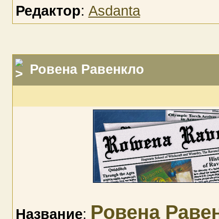
Редактор
:
Asdanta
Ровена Равенкло
Ровена Раве
Название
: