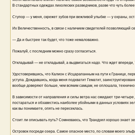
В стандартных одеждах лихолеских разведчиков, разве что чуть более 
Ступор — у меня, скрежет зубов при вежливой улыбке — у охраны, ос
Их Величественность, в связи с наличием свидетелей позволяющий се
— Да и быстрее так будет, что тоже немаловажно.
Пожалуй, с последним можно сразу согласиться.
Откладывай — не откладывай, а выдвигаться надо. Что ждет впереди,
Удостоверившись, что Калион с Исцарапанным на пути к Границе, пер
уступа. Дождавшись, когда меня подхватит Гематит, заинструктирова
вообще доверяют больше, чем всяким самцам, не оплошала, технично
В зависимости от направления и силы ветра нас ожидают три-четыре 
постараться и обзавестись наиболее убойными в данных условиях зел
как вы понимаете, опять не пересеклась.
Стоит ли описывать путь? Сомневаюсь, что Трандуил хорошо знает зе
Островок посреди озера. Самое опасное место, по словам моего эльф