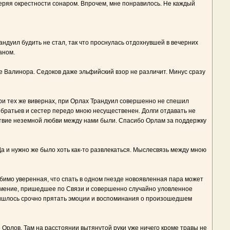
ряя окрестности сонаром. Впрочем, мне понравилось. Не каждый
андуил будить не стал, так что проснулась отдохнувшей в вечерних
аном.
 Валинора. Седоков даже эльфийский взор не различит. Минус сразу
ри тех же вивернах, при Орлах Трандуил совершенно не спешил
о братьев и сестер передо мною несущественен. Долги отдавать не
ствие неземной любви между нами были. Спасибо Орлам за поддержку
а и нужно же было хоть как-то развлекаться. Мыслесвязь между мною
ебимо уверенная, что спать в одном гнезде новоявленная пара может
оумение, пришедшее по Связи и совершенно случайно уловленное
Пришлось срочно прятать эмоции и воспоминания о произошедшем
 Орлов. Там на расстоянии вытянутой руки уже ничего кроме травы не