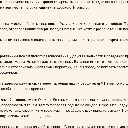
телей ночного ныряния. Пришлось дремать вполглаза, каждые полчаса прове
матрасика. Теплого, на удивление удобного. Игривого.
ельна. А если добавить в нее приз… Уснула утром, довольная и спокойная. Тр
рлов, отправил наших виверн назад в Осколки. Все четко с разработанным пл
льфы не попытаются подстрелить. Да и привычное это зрелище — Орел в небе
равленные вкусом легкого разочарования. Допуская вольности в поведении п
ы, знает Манвэ. Не стоит давать верховному Вала повод считать, что долг ег
их сил и отворачивающиеся клювы пернатых, шансы правдиво показать отсут
ассажиров.
стит шанс усложнить жизнь чересчур обнаглевших Вершителей? Не мы точно. Д
 особо не поразговариваешь.
С другой стороны тушки Орлицы. Два крыла — две постели, и дуэнья, непокол
но непререкаемым тоном. Такого фортеля Владыка не ожидал. Искреннее нед
но же узнать, как они тут устроились! — позабавило всех присутствующих. 
ину веселья может не оценить.
ре трав в полтора эльфийских роста. Спрятать в нем можно всё и всех, даже