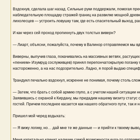
Вздохнув, сделала шаг назад. Сильные руки поддержали, помогая прео
наблюдательную площадку стражей границ на развилке мощной древней
лихолесцев — устроить ловушку там, где есть спасительный выход, ра
И как через сей проход пропихнуть двух толстых виверн?
— Лиарт, объясни, пожалуйста, почему в Валинор отправляемся мы в
Виверны, выпучив глаза, покачивались на массивных ветвях, растущ
«пением» Изумруд сослуживцев) принял перепончатокрылую поганку 
настороженно, а на нас подозрительно. Ладно, я порой выдаю специф
Трандуил печально вздохнул, искренне не понимая, почему столь сло
— Затем, что брать с собой армию глупо, а с учетом нашей ситуации
Заявившись с охраной к Кирдану, мы придадим нашему визиту статус о
гостей. Причем последнее касается как нашего обратного пути, так 
Пришел мой черед вздыхать:
— Я вижу логику, но… дай мне те же данные — и прийти к твоему вывод
Меня капитально клинит наличие самой возможности куда-то отправит