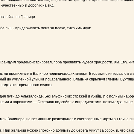
качественных и дорогих на вид.
тавшейся на Границе.
бе лишь придерживать меня за плечо, тихо хмыкнул:
 Трандуил продемонстрировал, пора проявлять чудеса храбрости. Хм. Ему. Я-
выми пропихнули в Валинор нервничающих виверн. Вторыми с интервалом в ми
нный до умиленной улыбки Исцарапанного, Владыка спрыгнул следом. Бухтяща
 подхватив временного седока.
дня пути до Альквалонде. Без эльфийских стражей и убийц. И с полным набо
ьями и порошками — Эглерион подсобил с ингредиентами, потом едва ли не 
мли Валинора, но вот данные разведчиков и составленные карты он точно вн
а. При желании можно спокойно доплыть до берега минут за сорок, и, что с