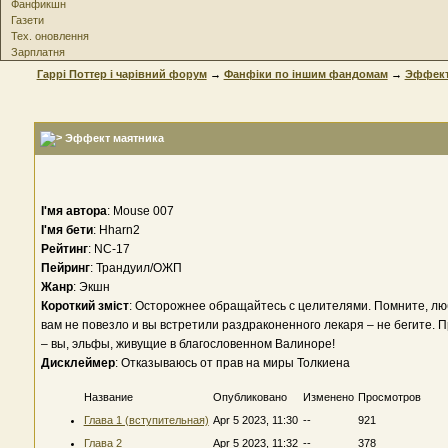
Фанфикшн
Газети
Тех. оновлення
Зарплатня
Гаррі Поттер і чарівний форум
→
Фанфіки по іншим фандомам
→
Эффект
Эффект маятника
І'мя автора
: Mouse 007
І'мя бети
: Hharn2
Рейтинг
: NC-17
Пейринг
: Трандуил/ОЖП
Жанр
: Экшн
Короткий зміст
: Осторожнее обращайтесь с целителями. Помните, любой
вам не повезло и вы встретили раздраконенного лекаря – не бегите. 
– вы, эльфы, живущие в благословенном Валиноре!
Дисклеймер
: Отказываюсь от прав на миры Толкиена
Название
Опубликовано
Изменено
Просмотров
Глава 1 (вступительная)
Apr 5 2023, 11:30
--
921
Глава 2
Apr 5 2023, 11:32
--
378