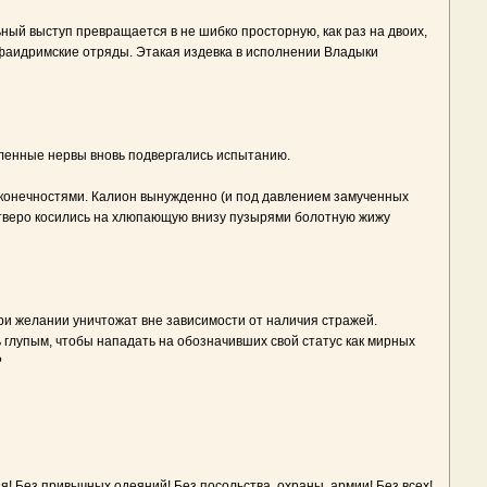
ный выступ превращается в не шибко просторную, как раз на двоих,
р фаидримские отряды. Этакая издевка в исполнении Владыки
аленные нервы вновь подвергались испытанию.
 конечностями. Калион вынужденно (и под давлением замученных
етверо косились на хлюпающую внизу пузырями болотную жижу
ри желании уничтожат вне зависимости от наличия стражей.
ь глупым, чтобы нападать на обозначивших свой статус как мирных
?
! Без привычных одеяний! Без посольства, охраны, армии! Без всех!