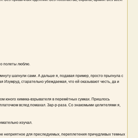
то полеты люблю.
нуту шагнули сами. А дальше я, подавая пример, просто прыгнула с
я Изумруд, старательно убеждаемая, что ей оказывают честь, да и
ром юного химика-взрывателя в перемётных сумках. Пришлось
платочком вслед помахал. Зар-р-раза. Со знакомыми целителями я,
имательно изучал.
амое неприятное для преследуемых, переплетения причудливых темных