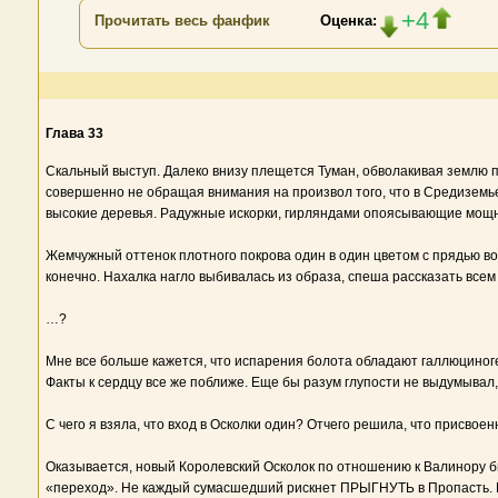
+4
Прочитать весь фанфик
Оценка:
Глава 33
Скальный выступ. Далеко внизу плещется Туман, обволакивая землю п
совершенно не обращая внимания на произвол того, что в Средиземье
высокие деревья. Радужные искорки, гирляндами опоясывающие мощны
Жемчужный оттенок плотного покрова один в один цветом с прядью в
конечно. Нахалка нагло выбивалась из образа, спеша рассказать всем и
…?
Мне все больше кажется, что испарения болота обладают галлюциног
Факты к сердцу все же поближе. Еще бы разум глупости не выдумывал
С чего я взяла, что вход в Осколки один? Отчего решила, что присво
Оказывается, новый Королевский Осколок по отношению к Валинору был
«переход». Не каждый сумасшедший рискнет ПРЫГНУТЬ в Пропасть. И,