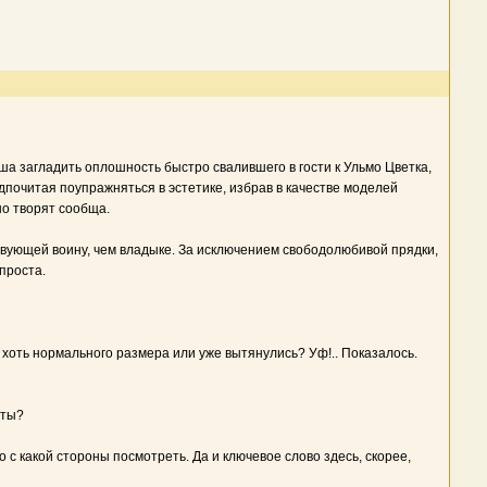
а загладить оплошность быстро свалившего в гости к Ульмо Цветка,
почитая поупражняться в эстетике, избрав в качестве моделей
о творят сообща.
твующей воину, чем владыке. За исключением свободолюбивой прядки,
проста.
оть нормального размера или уже вытянулись? Уф!.. Показалось.
сты?
с какой стороны посмотреть. Да и ключевое слово здесь, скорее,