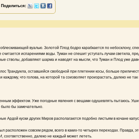
Поделиться:
облескивающей вуалью. Золотой Плод бодро карабкается по небосклону, спеш
 считается испарениями воды. Туман не спешит уступать лучам светила, пред
е стволы, добавляют шарма и наводят на мысли, что Туман и Плод уже давн
олос Трандуила, оставшейся свободной при плетении косы, больше приличес
 каждому, что голова, на которой та соизволяет произрастать, далеко не так 
енным эффектом. Уже погодные явления с вещами одушевлять пытаюсь. Уши х
, было бы замечательно.
енные Ардой куски других Миров располагаются подобно листьям в кочане капу
 расположен совсем рядом, всего в каких-то четырех переходах. Правда, это 
 соответственно, далеко не каждый может лететь.