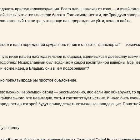
долеть приступ головокружения. Всего один шажочек от края — и узкий скаль
 сосны, что стоит посреди болота. Того самого, кстати, где Трандуил запе
сположенный так хитро, что проще на перерождение уйти, чем его найти.
двоем и пара порождений сумрачного гения в качестве транспорта? — измоч
их чуть ниже нашей наблюдательной площадки, вцепившись в древесину всеми
под опеку. Исцарапанный был всадником самой воспитанной виверны. Все ч
ические идеи, а Владыку они в чем подозревают?
жно принять вроде бы простое объяснение.
 невозможно. Небольшой отряд — бессмысленно, ибо если нас обнаружат, то п
фициального, что невыгодно, хоть и соответствует истине. И надо быть очен
и народности, к которой будут принадлежать возможные нападающие. Понятно
у не смогу.
ься Владыке без соответствующей свиты. Трандуил! Один! Без сопровождения