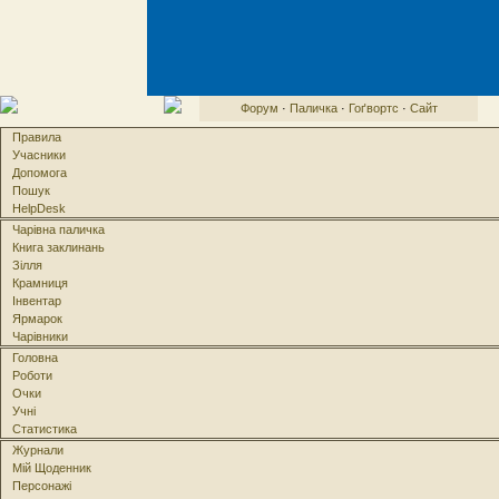
Форум
·
Паличка
·
Гоґвортс
·
Сайт
Правила
Учасники
Допомога
Пошук
HelpDesk
Чарівна паличка
Книга заклинань
Зілля
Крамниця
Інвентар
Ярмарок
Чарівники
Головна
Роботи
Очки
Учні
Статистика
Журнали
Мій Щоденник
Персонажі