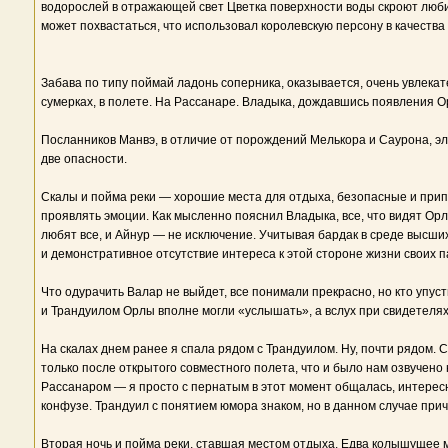
водорослей в отражающей свет Цветка поверхности воды скроют люби
может похвастаться, что использовал королевскую персону в качества 
Забава по типу поймай ладонь соперника, оказывается, очень увлекат
сумерках, в полете. На Рассанаре. Владыка, дождавшись появления О
Посланников Манвэ, в отличие от порождений Мелькора и Саурона, э
две опасности.
Скалы и пойма реки — хорошие места для отдыха, безопасные и прип
проявлять эмоции. Как мысленно пояснил Владыка, все, что видят Орл
любят все, и Айнур — не исключение. Учитывая бардак в среде высш
и демонстративное отсутствие интереса к этой стороне жизни своих п
Что одурачить Валар не выйдет, все понимали прекрасно, но кто упу
и Трандуилом Орлы вполне могли «услышать», а вслух при свидетелях
На скалах днем ранее я спала рядом с Трандуилом. Ну, почти рядом. 
только после открытого совместного полета, что и было нам озвуче
Рассанаром — я просто с пернатым в этот момент общалась, интерес
конфузе. Трандуил с понятием юмора знаком, но в данном случае прич
Вторая ночь и пойма реки, ставшая местом отдыха. Едва колышущее мо