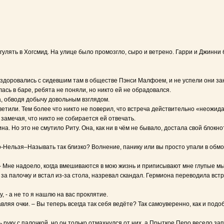
ять в Хогсмид. На улице было промозгло, сыро и ветрено. Гарри и Джинни 
доровались с сидевшим там в обществе Пэнси Малфоем, и не успели они заня
ась в баре, ребята не поняли, но никто ей не обрадовался.
а, обводя добычу довольным взглядом.
тили. Тем более что никто не поверил, что встреча действительно «неожид
 замечая, что никто не собирается ей отвечать.
а. Но это не смутило Риту. Она, как ни в чём не бывало, достала свой блок
ого-Нельзя–Называть так близко? Волнение, панику или вы просто упали в обмо
. - Мне надоело, когда вмешиваются в мою жизнь и приписывают мне глупые мы
а палочку и встал из-за стола, назревал скандал. Гермиона переводила встр
 - а не то я нашлю на вас проклятие.
равляя очки. – Вы теперь всегда так себя ведёте? Так самоуверенно, как и п
 руку с палочкой, но он только отмахнулся от них, а Прыткое Перо весело за