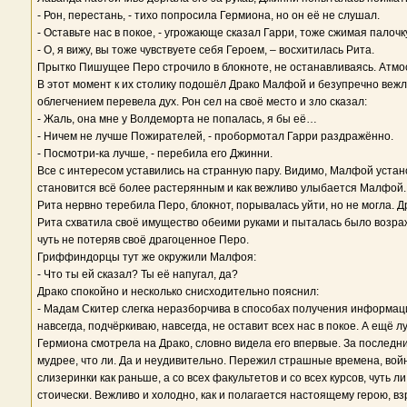
- Рон, перестань, - тихо попросила Гермиона, но он её не слушал.
- Оставьте нас в покое, - угрожающе сказал Гарри, тоже сжимая палочку
- О, я вижу, вы тоже чувствуете себя Героем, – восхитилась Рита.
Прытко Пишущее Перо строчило в блокноте, не останавливаясь. Атмос
В этот момент к их столику подошёл Драко Малфой и безупречно вежли
облегчением перевела дух. Рон сел на своё место и зло сказал:
- Жаль, она мне у Волдеморта не попалась, я бы её…
- Ничем не лучше Пожирателей, - пробормотал Гарри раздражённо.
- Посмотри-ка лучше, - перебила его Джинни.
Все с интересом уставились на странную пару. Видимо, Малфой устано
становится всё более растерянным и как вежливо улыбается Малфой. 
Рита нервно теребила Перо, блокнот, порывалась уйти, но не могла. Д
Рита схватила своё имущество обеими руками и пыталась было возража
чуть не потеряв своё драгоценное Перо.
Гриффиндорцы тут же окружили Малфоя:
- Что ты ей сказал? Ты её напугал, да?
Драко спокойно и несколько снисходительно пояснил:
- Мадам Скитер слегка неразборчива в способах получения информаци
навсегда, подчёркиваю, навсегда, не оставит всех нас в покое. А ещё 
Гермиона смотрела на Драко, словно видела его впервые. За последние
мудрее, что ли. Да и неудивительно. Пережил страшные времена, войну
слизеринки как раньше, а со всех факультетов и со всех курсов, чуть
стоически. Вежливо и холодно, как и полагается настоящему герою, вз