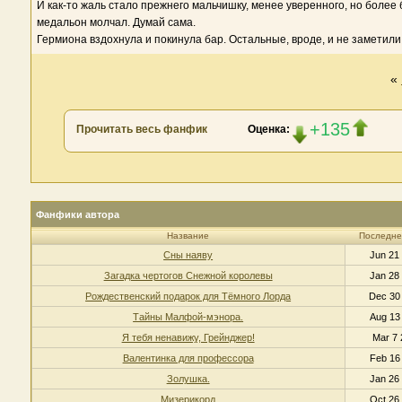
И как-то жаль стало прежнего мальчишку, менее уверенного, но более
медальон молчал. Думай сама.
Гермиона вздохнула и покинула бар. Остальные, вроде, и не заметили 
«
+135
Прочитать весь фанфик
Оценка:
Фанфики автора
Название
Последне
Сны наяву
Jun 21
Загадка чертогов Снежной королевы
Jan 28
Рождественский подарок для Тёмного Лорда
Dec 30
Тайны Малфой-мэнора.
Aug 13
Я тебя ненавижу, Грейнджер!
Mar 7 
Валентинка для профессора
Feb 16
Золушка.
Jan 26
Мизерикорд
Oct 26