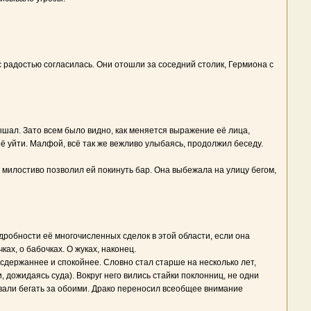
 радостью согласилась. Они отошли за соседний столик, Гермиона с
ышал. Зато всем было видно, как меняется выражение её лица,
ё уйти. Малфой, всё так же вежливо улыбаясь, продолжил беседу.
 милостиво позволил ей покинуть бар. Она выбежала на улицу бегом,
дробности её многочисленных сделок в этой области, если она
ах, о бабочках. О жуках, наконец.
, сдержаннее и спокойнее. Словно стал старше на несколько лет,
 дожидаясь суда). Вокруг него вились стайки поклонниц, не одни
спевали бегать за обоими. Драко переносил всеобщее внимание