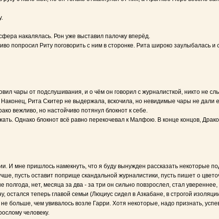
.
фера накалялась. Рон уже выставил палочку вперёд.
во попросил Риту поговорить с ним в сторонке. Рита широко заулыбалась и с
вил чары от подслушивания, и о чём он говорил с журналисткой, никто не сл
Наконец, Рита Скитер не выдержала, вскочила, но невидимые чары не дали е
рако вежливо, но настойчиво потянул блокнот к себе.
ть. Однако блокнот всё равно перекочевал к Малфою. В конце концов, Драко
и. И мне пришлось намекнуть, что я буду вынужден рассказать некоторые по
лучше, пусть оставит поприще скандальной журналистики, пусть пишет о цветочк
 полгода, нет, месяца за два - за три он сильно повзрослел, стал увереннее
, остался теперь главой семьи (Люциус сидел в Азкабане, в строгой изоляции,
 ли не больше, чем увивалось возле Гарри. Хотя некоторые, надо признать, у
рослому человеку.