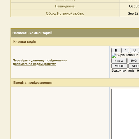
Наваждение.
Oct 3 
Обряд Истинной любви.
Sep 12
Написать комментарий
Кнопки кодів
Перевірити довжину повідомлення
Допомога по кодам форуму
Відкритих тегів:
Введіть повідомлення