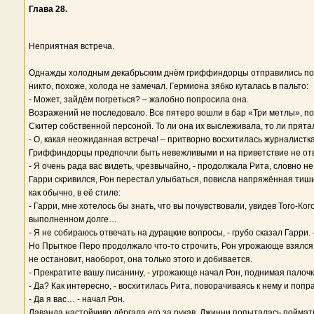
Глава 28.
Неприятная встреча.
Однажды холодным декабрьским днём гриффиндорцы отправились погул
никто, похоже, холода не замечал. Гермиона зябко куталась в пальто:
- Может, зайдём погреться? – жалобно попросила она.
Возражений не последовало. Все пятеро вошли в бар «Три метлы», поз
Скитер собственной персоной. То ли она их выслеживала, то ли прятал
- О, какая неожиданная встреча! – притворно восхитилась журналистк
Гриффиндорцы предпочли быть невежливыми и на приветствие не отве
- Я очень рада вас видеть, чрезвычайно, - продолжала Рита, словно не
Гарри скривился, Рон перестал улыбаться, повисла напряжённая тишин
как обычно, в её стиле:
- Гарри, мне хотелось бы знать, что вы почувствовали, увидев Того-К
выполненном долге…
- Я не собираюсь отвечать на дурацкие вопросы, - грубо сказал Гарри
Но Прыткое Перо продолжало что-то строчить, Рон угрожающе взялся з
не остановит, наоборот, она только этого и добивается.
- Прекратите вашу писанину, - угрожающе начал Рон, поднимая палочку,
- Да? Как интересно, - восхитилась Рита, поворачиваясь к нему и поп
- Да я вас… - начал Рон.
Лаванда настойчиво дёргала его за рукав, Джинни попыталась поймать