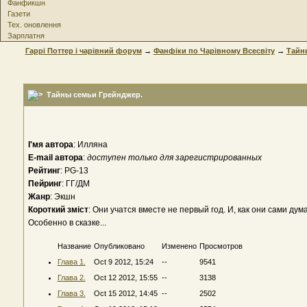
Фанфикшн
Газети
Тех. оновлення
Зарплатня
Гаррі Поттер і чарівний форум
→
Фанфіки по Чарівному Всесвіту
→
Тайн
Тайны семьи Грейнджер.
І'мя автора
: Илляна
E-mail автора
:
доступен только для зарегистрированных
Рейтинг
: PG-13
Пейринг
: ГГ/ДМ
Жанр
: Экшн
Короткий зміст
: Они учатся вместе не первый год. И, как они сами ду
Особенно в сказке...
Название
Опубликовано
Изменено
Просмотров
Глава 1.
Oct 9 2012, 15:24
--
9541
Глава 2.
Oct 12 2012, 15:55
--
3138
Глава 3.
Oct 15 2012, 14:45
--
2502