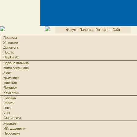
Форум
·
Паличка
·
Гоґвортс
·
Сайт
Правила
Учасники
Допомога
Пошук
HelpDesk
Чарівна паличка
Книга заклинань
Зілля
Крамниця
Інвентар
Ярмарок
Чарівники
Головна
Роботи
Очки
Учні
Статистика
Журнали
Мій Щоденник
Персонажі