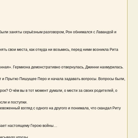
были заняты серьёзным разговором, Рон обнимался с Лавандой и
ть свои места, как откуда ни возьмись, перед ними возникла Рита
анная». Гермиона демонстративно отвернулась, Джинни нахмурилась.
нот и Прытко Пишущее Перо и начала задавать вопросы. Вопросы были,
рок? О чём вы в тот момент думали, о мести за своих родителей, о
сли и поступки.
евоженный взгляд с одного на другого и понимала, что скандал Риту
одобает настоящему Герою войны…
писывало угрозы.