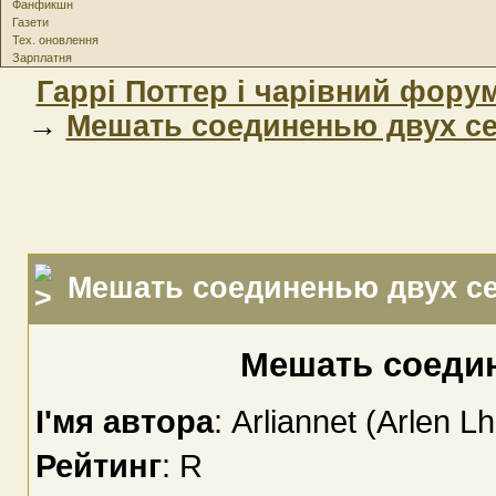
Фанфикшн
Газети
Тех. оновлення
Зарплатня
Гаррі Поттер і чарівний фору
→
Мешать соединенью двух се
Мешать соединенью двух се
Мешать соедин
І'мя автора
: Arliannet (Arlen Lh
Рейтинг
: R