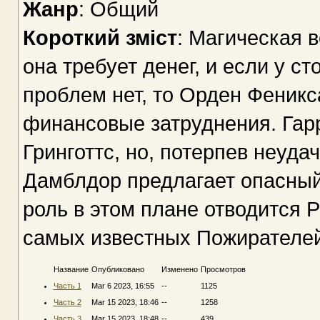
Жанр
: Общий
Короткий зміст
: Магическая в
она требует денег, и если у с
проблем нет, то Орден Феник
финансовые затруднения. Гар
Гринготтс, но, потерпев неуда
Дамблдор предлагает опасный
роль в этом плане отводится 
самых известных Пожирателе
Название
Опубликовано
Изменено
Просмотров
Часть 1
Mar 6 2023, 16:55
--
1125
Часть 2
Mar 15 2023, 18:46
--
1258
Часть 3
Mar 15 2023, 18:48
--
439