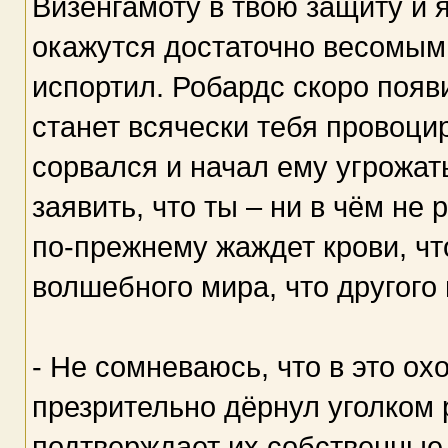
Визенгамоту в твою защиту и 
окажутся достаточно весомыми
испортил. Робардс скоро появ
станет всячески тебя провоци
сорвался и начал ему угрожат
заявить, что ты – ни в чём н
по-прежнему жаждет крови, чт
волшебного мира, что другого 
- Не сомневаюсь, что в это ох
презрительно дёрнул уголком р
подтверждает их собственные