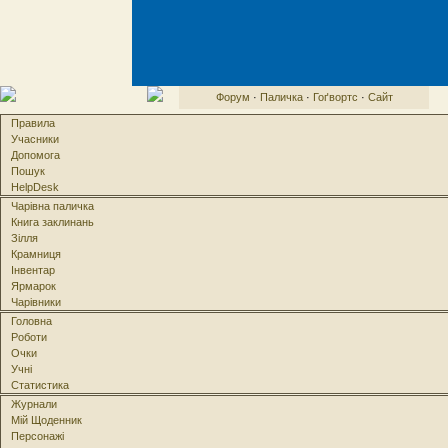
Форум
·
Паличка
·
Гоґвортс
·
Сайт
Правила
Учасники
Допомога
Пошук
HelpDesk
Чарівна паличка
Книга заклинань
Зілля
Крамниця
Інвентар
Ярмарок
Чарівники
Головна
Роботи
Очки
Учні
Статистика
Журнали
Мій Щоденник
Персонажі