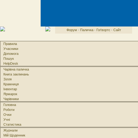
Форум
·
Паличка
·
Гоґвортс
·
Сайт
Правила
Учасники
Допомога
Пошук
HelpDesk
Чарівна паличка
Книга заклинань
Зілля
Крамниця
Інвентар
Ярмарок
Чарівники
Головна
Роботи
Очки
Учні
Статистика
Журнали
Мій Щоденник