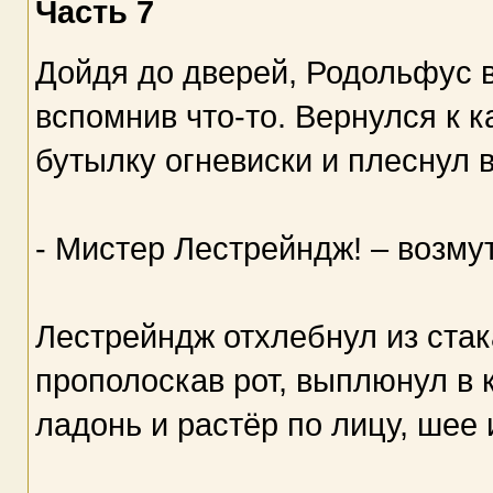
Часть 7
Дойдя до дверей, Родольфус в
вспомнив что-то. Вернулся к к
бутылку огневиски и плеснул в
- Мистер Лестрейндж! – возму
Лестрейндж отхлебнул из стака
прополоскав рот, выплюнул в 
ладонь и растёр по лицу, шее 