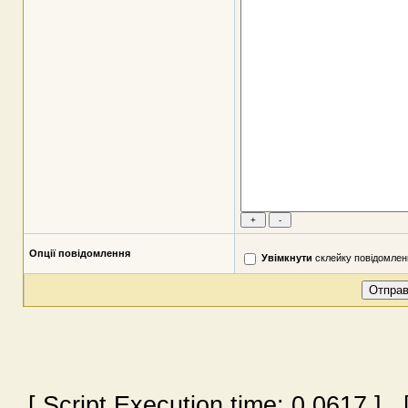
Опції повідомлення
Увімкнути
склейку повідомлен
[ Script Execution time:
0.0617
] [