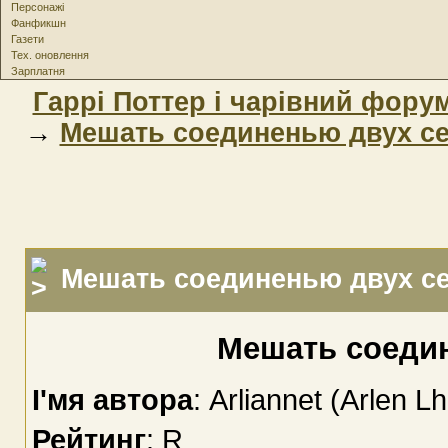
Персонажі
Фанфикшн
Газети
Тех. оновлення
Зарплатня
Гаррі Поттер і чарівний фору
→
Мешать соединенью двух се
Мешать соединенью двух се
Мешать соедин
І'мя автора
: Arliannet (Arlen Lh
Рейтинг
: R