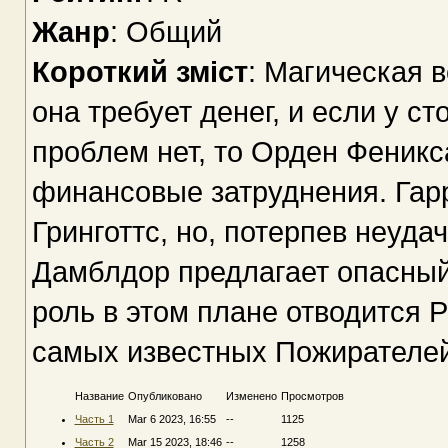
Жанр
: Общий
Короткий зміст
: Магическая в
она требует денег, и если у с
проблем нет, то Орден Феник
финансовые затруднения. Гар
Гринготтс, но, потерпев неуда
Дамблдор предлагает опасный
роль в этом плане отводится 
самых известных Пожирателе
Название
Опубликовано
Изменено
Просмотров
Часть 1
Mar 6 2023, 16:55
--
1125
Часть 2
Mar 15 2023, 18:46
--
1258