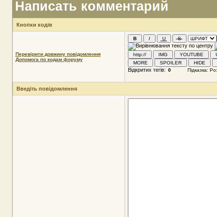
Написать комментарий
Кнопки кодів
Перевірити довжину повідомлення
Допомога по кодам форуму
Відкритих тегів:
Введіть повідомлення