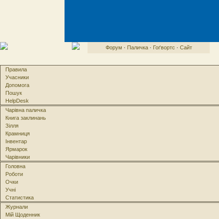
Форум
·
Паличка
·
Гоґвортс
·
Сайт
Правила
Учасники
Допомога
Пошук
HelpDesk
Чарівна паличка
Книга заклинань
Зілля
Крамниця
Інвентар
Ярмарок
Чарівники
Головна
Роботи
Очки
Учні
Статистика
Журнали
Мій Щоденник