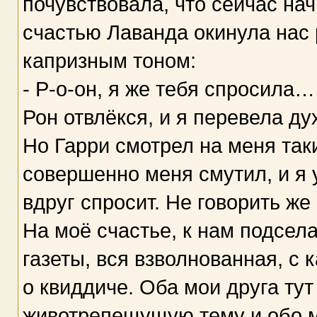
почувствовала, что сейчас нач
счастью Лаванда окинула нас 
капризным тоном:
- Р-о-он, я же тебя спросила…
Рон отвлёкся, и я перевела ду
Но Гарри смотрел на меня так
совершенно меня смутил, и я у
вдруг спросит. Не говорить же
На моё счастье, к нам подсел
газеты, вся взволнованная, с
о квиддиче. Оба мои друга тут
животрепещущую тему и обо 