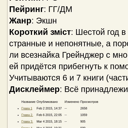
Пейринг
: ГГ/ДМ
Жанр
: Экшн
Короткий зміст
: Шестой год 
странные и непонятные, а пор
ли всезнайка Грейнджер с мн
ей придётся прибегнуть к пом
Учитываются 6 и 7 книги (част
Дисклеймер
: Всё принадлежи
Название
Опубликовано
Изменено
Просмотров
Глава 1
Feb 2 2015, 14:37
--
2658
Глава 2.
Feb 6 2015, 22:05
--
1059
Глава 3.
Mar 4 2015, 18:15
--
905
Глава 4.
Mar 4 2015, 19:31
--
939