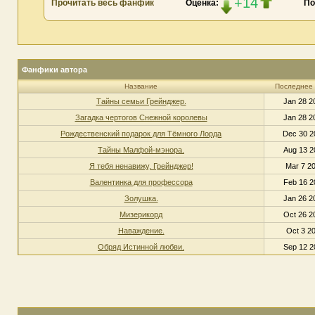
+14
Прочитать весь фанфик
Оценка:
По
Фанфики автора
Название
Последнее
Тайны семьи Грейнджер.
Jan 28 2
Загадка чертогов Снежной королевы
Jan 28 2
Рождественский подарок для Тёмного Лорда
Dec 30 2
Тайны Малфой-мэнора.
Aug 13 2
Я тебя ненавижу, Грейнджер!
Mar 7 20
Валентинка для профессора
Feb 16 2
Золушка.
Jan 26 2
Мизерикорд
Oct 26 2
Наваждение.
Oct 3 20
Обряд Истинной любви.
Sep 12 2