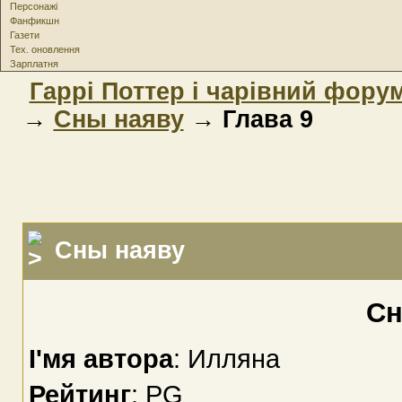
Персонажі
Фанфикшн
Газети
Тех. оновлення
Зарплатня
Гаррі Поттер і чарівний фору
→
Сны наяву
→ Глава 9
Сны наяву
Сн
І'мя автора
: Илляна
Рейтинг
: PG