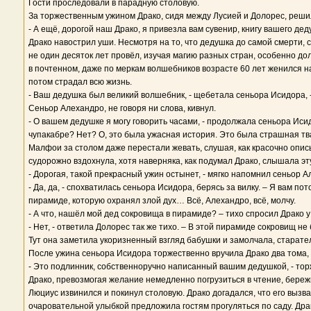
Гости проследовали в парадную столовую.
За торжественным ужином Драко, сидя между Лусией и Долорес, решил, 
- А ещё, дорогой наш Драко, я привезла вам сувенир, книгу вашего де
Драко навострил уши. Несмотря на то, что дедушка до самой смерти, 
не один десяток лет провёл, изучая магию разных стран, особенно д
в почтенном, даже по меркам волшебников возрасте 60 лет женился н
потом страдал всю жизнь.
- Ваш дедушка был великий волшебник, - щебетала сеньора Исидора, 
Сеньор Алехандро, не говоря ни слова, кивнул.
- О вашем дедушке я могу говорить часами, - продолжала сеньора Исидо
чупакабре? Нет? О, это была ужасная история. Это была страшная тв
Малфои за столом даже перестали жевать, слушая, как красочно опис
судорожно вздохнула, хотя наверняка, как подумал Драко, слышала эт
- Дорогая, такой прекрасный ужин остынет, - мягко напомнил сеньор А
- Да, да, - спохватилась сеньора Исидора, берясь за вилку. – Я вам по
пирамиде, которую охранял злой дух… Всё, Алехандро, всё, молчу.
- А что, нашёл мой дед сокровища в пирамиде? – тихо спросил Драко у
- Нет, - ответила Долорес так же тихо. – В этой пирамиде сокровищ не
Тут она заметила укоризненный взгляд бабушки и замолчала, старате
После ужина сеньора Исидора торжественно вручила Драко два тома,
- Это подлинник, собственноручно написанный вашим дедушкой, - тор
Драко, превозмогая желание немедленно погрузиться в чтение, бережно
Люциус извинился и покинул столовую. Драко догадался, что его вызв
очаровательной улыбкой предложила гостям прогуляться по саду. Дра