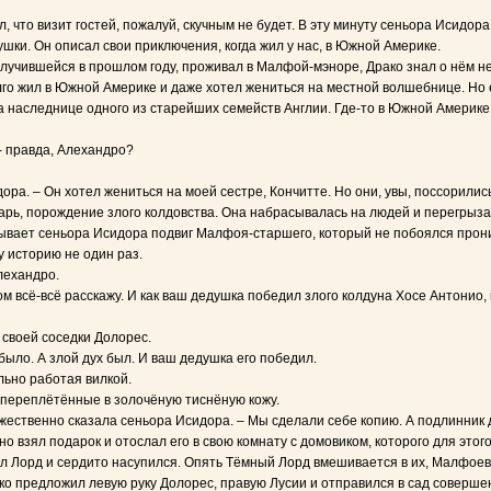
что визит гостей, пожалуй, скучным не будет. В эту минуту сеньора Исидора
душки. Он описал свои приключения, когда жил у нас, в Южной Америке.
случившейся в прошлом году, проживал в Малфой-мэноре, Драко знал о нём не
олго жил в Южной Америке и даже хотел жениться на местной волшебнице. Но 
а наследнице одного из старейших семейств Англии. Где-то в Южной Америке 
- правда, Алехандро?
ра. – Он хотел жениться на моей сестре, Кончитте. Но они, увы, поссорились.
арь, порождение злого колдовства. Она набрасывалась на людей и перегрыза
ывает сеньора Исидора подвиг Малфоя-старшего, который не побоялся проник
у историю не один раз.
лехандро.
том всё-всё расскажу. И как ваш дедушка победил злого колдуна Хосе Антонио, 
 своей соседки Долорес.
 было. А злой дух был. И ваш дедушка его победил.
льно работая вилкой.
 переплётённые в золочёную тиснёную кожу.
жественно сказала сеньора Исидора. – Мы сделали себе копию. А подлинник д
 взял подарок и отослал его в свою комнату с домовиком, которого для этого
ал Лорд и сердито насупился. Опять Тёмный Лорд вмешивается в их, Малфоев,
ко предложил левую руку Долорес, правую Лусии и отправился в сад соверше