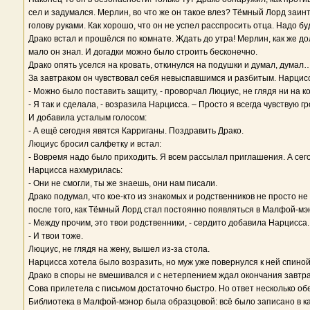
сел и задумался. Мерлин, во что же он такое влез? Тёмный Лорд заинт
голову руками. Как хорошо, что он не успел расспросить отца. Надо б
Драко встал и прошёлся по комнате. Ждать до утра! Мерлин, как же д
мало он знал. И догадки можно было строить бесконечно.
Драко опять уселся на кровать, откинулся на подушки и думал, думал…
За завтраком он чувствовал себя невыспавшимся и разбитым. Нарцисса
- Можно было поставить защиту, - проворчал Люциус, не глядя ни на ко
- Я так и сделала, - возразила Нарцисса. – Просто я всегда чувствую гр
И добавила усталым голосом:
- А ещё сегодня явятся Карриганы. Поздравить Драко.
Люциус бросил салфетку и встал:
- Вовремя надо было приходить. Я всем рассылал приглашения. А сего
Нарцисса нахмурилась:
- Они не смогли, ты же знаешь, они нам писали.
Драко подумал, что кое-кто из знакомых и родственников не просто не
после того, как Тёмный Лорд стал постоянно появляться в Малфой-м
- Между прочим, это твои родственники, - сердито добавила Нарцисса.
- И твои тоже.
Люциус, не глядя на жену, вышел из-за стола.
Нарцисса хотела было возразить, но муж уже повернулся к ней спиной
Драко в споры не вмешивался и с нетерпением ждал окончания завтрак
Сова прилетела с письмом достаточно быстро. Но ответ несколько обес
Библиотека в Малфой-мэнор была образцовой: всё было записано в ка