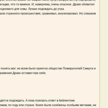
седке, что-то важное. И, наверняка, очень опасное. Драко обхватил
Поздновато для совы. Лучше подождать до утра.
етали странного происшествия, сравнивал, анализировал. Но слишком
ако понять мог: не всем было приятно общество Пожирателей Смерти и
ражения Драко оставил при себе.
дётся подождать. А пока поискать ответ в библиотеке.
емам, по году или стране. Книги были снабжены особыми метками, ни