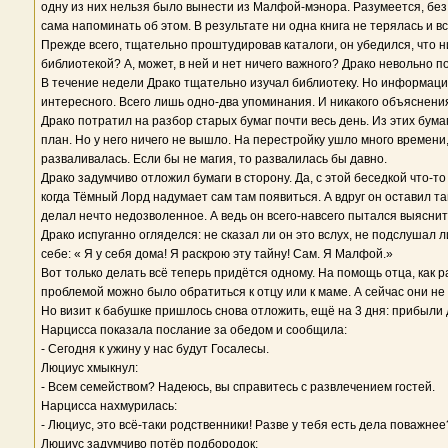
одну из них нельзя было вынести из Малфой-мэнора. Разумеется, без 
сама напоминать об этом. В результате ни одна книга не терялась и 
Прежде всего, тщательно проштудировав каталоги, он убедился, что 
библиотекой? А, может, в ней и нет ничего важного? Драко невольно п
В течение недели Драко тщательно изучал библиотеку. Но информации
интересного. Всего лишь одно-два упоминания. И никакого объяснения
Драко потратил на разбор старых бумаг почти весь день. Из этих бум
план. Но у него ничего не вышло. На перестройку ушло много времени,
разваливалась. Если бы не магия, то развалилась бы давно.
Драко задумчиво отложил бумаги в сторону. Да, с этой беседкой что-то
когда Тёмный Лорд надумает сам там появиться. А вдруг он оставил т
делал нечто недозволенное. А ведь он всего-навсего пытался выяснить
Драко испуганно огляделся: не сказал ли он это вслух, не подслушал 
себе: « Я у себя дома! Я раскрою эту тайну! Сам. Я Малфой.»
Вот только делать всё теперь придётся одному. На помощь отца, как 
проблемой можно было обратиться к отцу или к маме. А сейчас они не п
Но визит к бабушке пришлось снова отложить, ещё на 3 дня: прибыли
Нарцисса показала послание за обедом и сообщила:
- Сегодня к ужину у нас будут Госалесы.
Люциус хмыкнул:
- Всем семейством? Надеюсь, вы справитесь с развлечением гостей.
Нарцисса нахмурилась:
- Люциус, это всё-таки родственники! Разве у тебя есть дела поважнее
Люциус задумчиво потёр подбородок: