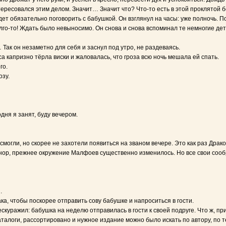
ересовался этим делом. Значит… Значит что? Что-то есть в этой проклятой бе
удет обязательно поговорить с бабушкой. Он взглянул на часы: уже полночь. 
олго-то! Ждать было невыносимо. Он снова и снова вспоминал те немногие д
 Так он незаметно для себя и заснул под утро, не раздеваясь.
 капризно тёрла виски и жаловалась, что гроза всю ночь мешала ей спать.
го.
озу.
дня я занят, буду вечером.
 смогли, но скорее не захотели появиться на званом вечере. Это как раз Др
энор, прежнее окружение Малфоев существенно изменилось. Но все свои сооб
.
а, чтобы поскорее отправить сову бабушке и напроситься в гости.
куражил: бабушка на неделю отправилась в гости к своей подруге. Что ж, при
талоги, рассортировано и нужное издание можно было искать по автору, по т