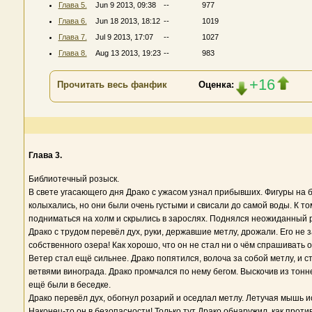
Глава 5.
Jun 9 2013, 09:38
--
977
Глава 6.
Jun 18 2013, 18:12
--
1019
Глава 7.
Jul 9 2013, 17:07
--
1027
Глава 8.
Aug 13 2013, 19:23
--
983
+16
Прочитать весь фанфик
Оценка:
Глава 3.
Библиотечный розыск.
В свете угасающего дня Драко с ужасом узнал прибывших. Фигуры на 
колыхались, но они были очень густыми и свисали до самой воды. К то
подниматься на холм и скрылись в зарослях. Поднялся неожиданный 
Драко с трудом перевёл дух, руки, державшие метлу, дрожали. Его не з
собственного озера! Как хорошо, что он не стал ни о чём спрашивать от
Ветер стал ещё сильнее. Драко попятился, волоча за собой метлу, и 
ветвями винограда. Драко промчался по нему бегом. Выскочив из тонне
ещё были в беседке.
Драко перевёл дух, обогнул розарий и оседлал метлу. Летучая мышь и
Наконец-то он в безопасности! Только тут Драко обнаружил, как против