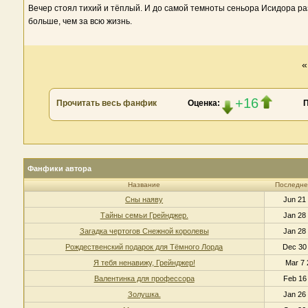
Вечер стоял тихий и тёплый. И до самой темноты сеньора Исидора раз
больше, чем за всю жизнь.
+16
Прочитать весь фанфик
Оценка:
Фанфики автора
Название
Последне
Сны наяву
Jun 21
Тайны семьи Грейнджер.
Jan 28
Загадка чертогов Снежной королевы
Jan 28
Рождественский подарок для Тёмного Лорда
Dec 30
Я тебя ненавижу, Грейнджер!
Mar 7 
Валентинка для профессора
Feb 16
Золушка.
Jan 26