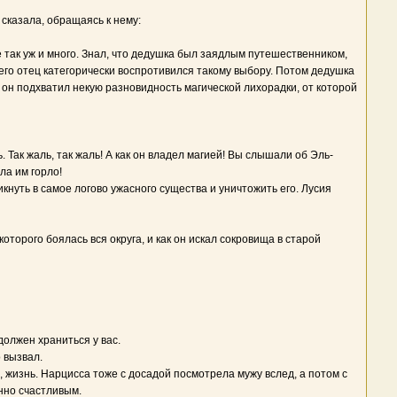
 сказала, обращаясь к нему:
 так уж и много. Знал, что дедушка был заядлым путешественником,
его отец категорически воспротивился такому выбору. Потом дедушка
он подхватил некую разновидность магической лихорадки, от которой
 Так жаль, так жаль! А как он владел магией! Вы слышали об Эль-
ла им горло!
нуть в самое логово ужасного существа и уничтожить его. Лусия
которого боялась вся округа, и как он искал сокровища в старой
олжен храниться у вас.
 вызвал.
 жизнь. Нарцисса тоже с досадой посмотрела мужу вслед, а потом с
нно счастливым.