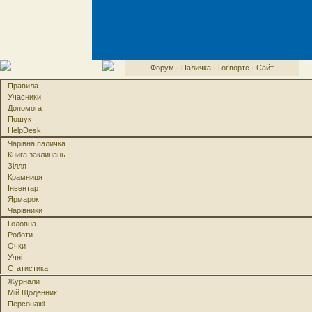
Форум
·
Паличка
·
Гоґвортс
·
Сайт
Правила
Учасники
Допомога
Пошук
HelpDesk
Чарівна паличка
Книга заклинань
Зілля
Крамниця
Інвентар
Ярмарок
Чарівники
Головна
Роботи
Очки
Учні
Статистика
Журнали
Мій Щоденник
Персонажі