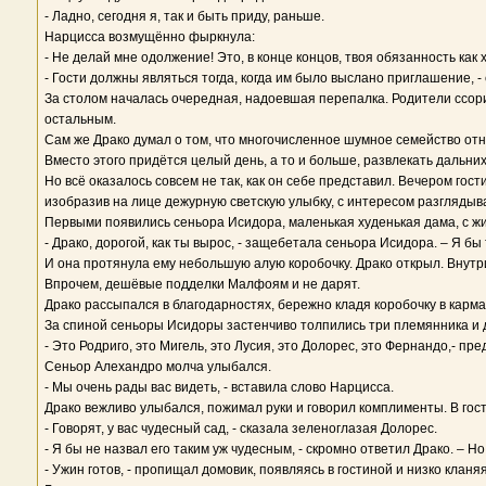
- Ладно, сегодня я, так и быть приду, раньше.
Нарцисса возмущённо фыркнула:
- Не делай мне одолжение! Это, в конце концов, твоя обязанность как
- Гости должны являться тогда, когда им было выслано приглашение, -
За столом началась очередная, надоевшая перепалка. Родители ссори
остальным.
Сам же Драко думал о том, что многочисленное шумное семейство отни
Вместо этого придётся целый день, а то и больше, развлекать дальни
Но всё оказалось совсем не так, как он себе представил. Вечером гос
изобразив на лице дежурную светскую улыбку, с интересом разглядыв
Первыми появились сеньора Исидора, маленькая худенькая дама, с жи
- Драко, дорогой, как ты вырос, - защебетала сеньора Исидора. – Я б
И она протянула ему небольшую алую коробочку. Драко открыл. Внутр
Впрочем, дешёвые подделки Малфоям и не дарят.
Драко рассыпался в благодарностях, бережно кладя коробочку в карма
За спиной сеньоры Исидоры застенчиво толпились три племянника и две
- Это Родриго, это Мигель, это Лусия, это Долорес, это Фернандо,- п
Сеньор Алехандро молча улыбался.
- Мы очень рады вас видеть, - вставила слово Нарцисса.
Драко вежливо улыбался, пожимал руки и говорил комплименты. В гос
- Говорят, у вас чудесный сад, - сказала зеленоглазая Долорес.
- Я бы не назвал его таким уж чудесным, - скромно ответил Драко. – Но
- Ужин готов, - пропищал домовик, появляясь в гостиной и низко кланяя