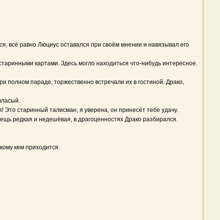
ся, всё равно Люциус оставался при своём мнении и навязывал его
 старинными картами. Здесь могло находиться что-нибудь интересное.
при полном параде, торжественно встречали их в гостиной. Драко,
власый.
я! Это старинный талисман, я уверена, он принесёт тебе удачу.
ещь редкая и недешёвая, в драгоценностях Драко разбирался.
 кому кем приходится.