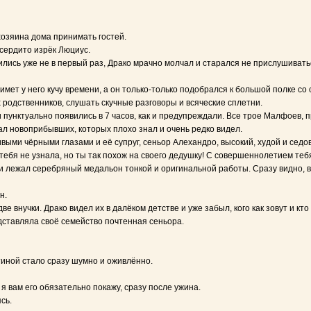
 хозяина дома принимать гостей.
 сердито изрёк Люциус.
лись уже не в первый раз, Драко мрачно молчал и старался не прислушивать
мет у него кучу времени, а он только-только подобрался к большой полке со
х родственников, слушать скучные разговоры и всяческие сплетни.
ти пунктуально появились в 7 часов, как и предупреждали. Все трое Малфоев, 
ал новоприбывших, которых плохо знал и очень редко видел.
выми чёрными глазами и её супруг, сеньор Алехандро, высокий, худой и седо
ы тебя не узнала, но ты так похож на своего дедушку! С совершеннолетием теб
и лежал серебряный медальон тонкой и оригинальной работы. Сразу видно, в
н.
 внучки. Драко видел их в далёком детстве и уже забыл, кого как зовут и кто
редставляла своё семейство почтенная сеньора.
тиной стало сразу шумно и оживлённо.
 я вам его обязательно покажу, сразу после ужина.
сь.