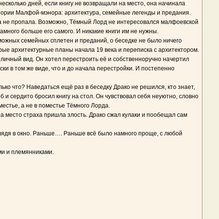
есколько дней, если книгу не возвращали на место, она начинала
истории Малфой-мэнора: архитектура, семейные легенды и предания.
ига не пропала. Возможно, Тёмный Лорд не интересовался малфоевской
амного больше его самого. И никакие книги им не нужны.
можных семейных сплетен и преданий, о беседке не было ничего
арые архитектурные планы начала 19 века и переписка с архитектором.
иличный вид. Он хотел перестроить её и собственноручно начертил
ски в том же виде, что и до начала перестройки. И постепенно
лько что? Наведаться ещё раз в беседку Драко не решился, кто знает,
 и сердито бросил книгу на стол. Он чувствовал себя неуютно, словно
местье, а не в поместье Тёмного Лорда.
 на место страха пришла злость. Драко сжал кулаки и пообещал сам
глядя в окно. Раньше…. Раньше всё было намного проще, с любой
ми и племянниками.