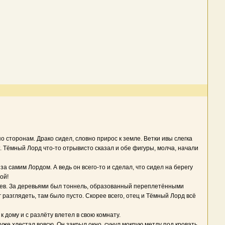
сторонам. Драко сидел, словно прирос к земле. Ветки ивы слегка
т. Тёмный Лорд что-то отрывисто сказал и обе фигуры, молча, начали
за самим Лордом. А ведь он всего-то и сделал, что сидел на берегу
ой!
евьев. За деревьями был тоннель, образованный переплетёнными
 разглядеть, там было пусто. Скорее всего, отец и Тёмный Лорд всё
 дому и с разлёту влетел в свою комнату.
 уже хлестал вовсю. Он закрыл окно, сунул мокрую метлу под кровать,