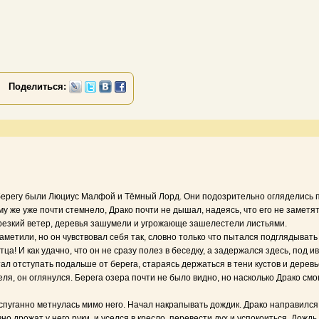
Поделиться:
берегу были Люциус Малфой и Тёмный Лорд. Они подозрительно огляделись по 
му же уже почти стемнело, Драко почти не дышал, надеясь, что его не заметя
резкий ветер, деревья зашумели и угрожающе зашелестели листьями.
аметили, но он чувствовал себя так, словно только что пытался подглядывать 
ца! И как удачно, что он не сразу полез в беседку, а задержался здесь, под ив
стал отступать подальше от берега, стараясь держаться в тени кустов и дер
ля, он оглянулся. Берега озера почти не было видно, но насколько Драко смог
спуганно метнулась мимо него. Начал накрапывать дождик. Драко направился к
но дрожат у него руки, и уселся в кресло, перевести дух и успокоиться. Дождь