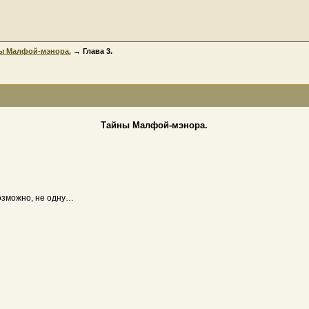
ы Малфой-мэнора.
→ Глава 3.
Тайны Малфой-мэнора.
возможно, не одну…