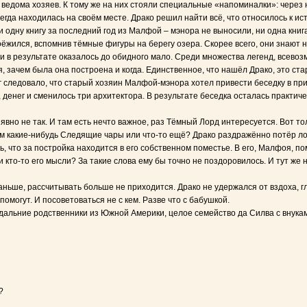
ведома хозяев. К тому же на них стояли специальные «напоминалки»: через н
всегда находилась на своём месте. Драко решил найти всё, что относилось к 
ни одну книгу за последний год из Малфой – мэнора не выносили, ни одна кн
оёжился, вспомнив тёмные фигуры на берегу озера. Скорее всего, они знают н
 в результате оказалось до обидного мало. Среди множества легенд, всевоз
, зачем была она построена и когда. Единственное, что нашёл Драко, это ст
аг следовало, что старый хозяин Малфой-мэнора хотел привести беседку в пр
 денег и сменилось три архитектора. В результате беседка осталась практиче
 явно не так. И там есть нечто важное, раз Тёмный Лорд интересуется. Вот то
ам какие-нибудь Следящие чары или что-то ещё? Драко раздражённо потёр лоб
, что за постройка находится в его собственном поместье. В его, Малфоя, по
ли кто-то его мысли? За такие слова ему бы точно не поздоровилось. И тут же
раньше, рассчитывать больше не приходится. Драко не удержался от вздоха, 
омогут. И посоветоваться не с кем. Разве что с бабушкой.
 дальние родственники из Южной Америки, целое семейство да Силва с внука
?