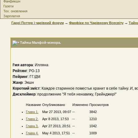
Фанфикшн
Газети
Тех. оновлення
Зарплатня
Гаррі Поттер і чарівний форум
→
Фанфіки по Чарівному Всесвіту
→
Тайн
Тайны Малфой-мэнора.
І'мя автора
: Илляна
Рейтинг
: PG-13
Пейринг
: ГГ/ДМ
Жанр
: Экшн
Короткий зміст
: Каждое старинное поместье хранит в себе тайну. И, 
Дисклеймер
: продолжение "Я тебя ненавижу, Грейнджер!"
Название
Опубликовано
Изменено
Просмотров
Глава 1.
Mar 27 2013, 09:07
--
3842
Глава 2.
Apr 8 2013, 17:53
--
1210
Глава 3.
Apr 27 2013, 20:51
--
1042
Глава 4.
May 4 2013, 17:51
--
1009