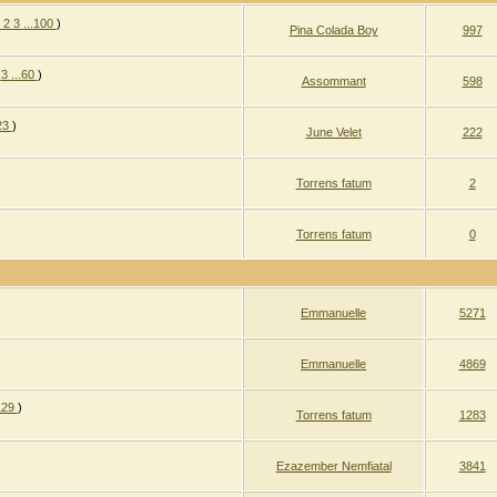
1
2
3
...100
)
Pina Colada Boy
997
2
3
...60
)
Assommant
598
.23
)
June Velet
222
Torrens fatum
2
Torrens fatum
0
Emmanuelle
5271
Emmanuelle
4869
.129
)
Torrens fatum
1283
Ezazember Nemfiatal
3841