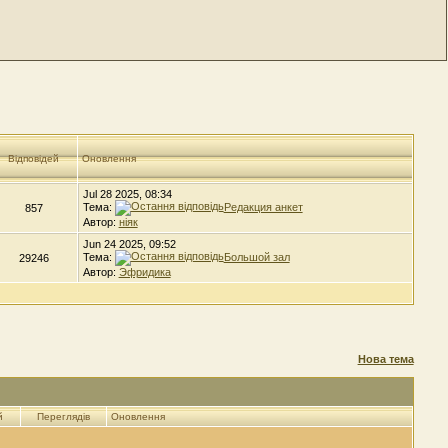
Відповідей
Оновлення
Jul 28 2025, 08:34
Тема:
Редакция анкет
857
Автор:
ніяк
Jun 24 2025, 09:52
Тема:
Большой зал
29246
Автор:
Эфридика
Нова тема
й
Переглядів
Оновлення