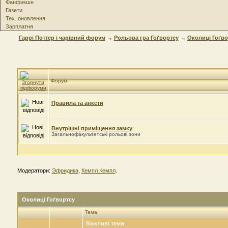
Фанфикшн
Газети
Тех. оновлення
Зарплатня
Гаррі Поттер і чарівний форум
→
Рольова гра Гоґвортсу
→
Околиці Гоґво
Форум
Правила та анкети
Внутрішні приміщення замку
Загальнофакультетські рольові зони
Модератори:
Эфридика
,
Кемпл Кемпл
.
Околиці Гоґвортсу
Тема
Важливі теми