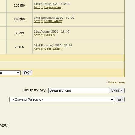
14th August 2021 - 06:18
105950
Автор:
Барселона
27th November 2020 - 06:56
126260
Автор:
Disha Giotto
21st August 2020 - 18:46
63739
Автор:
Saleen
23rd February 2019 - 20:13
70114
Автор:
Soul_EateR
Нова тема
Фільтр пошуку:
2026 ]