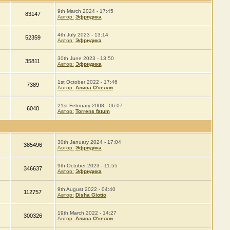
9th March 2024 - 17:45
83147
Автор:
Эфридика
4th July 2023 - 13:14
52359
Автор:
Эфридика
30th June 2023 - 13:50
35811
Автор:
Эфридика
1st October 2022 - 17:46
7389
Автор:
Алиса О'келли
21st February 2008 - 06:07
6040
Автор:
Torrens fatum
30th January 2024 - 17:04
385496
Автор:
Эфридика
9th October 2023 - 11:55
346637
Автор:
Эфридика
9th August 2022 - 04:40
112757
Автор:
Disha Giotto
19th March 2022 - 14:27
300326
Автор:
Алиса О'келли