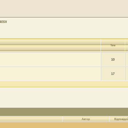
ртсу
Тем
10
17
Автор
Відповіде