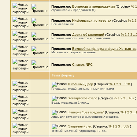
Приклеєно:
Вопросы и предложения
(Сторінок
%
спрашиваем и предлагаем (c)
Приклеєно:
Информация o квестах
(Сторінок
%
1
Все желающие.
Приклеєно:
Доска объявлений
(Сторінок
%
1
2
3
..
Ролевые новости, квесты и обновления.
Приклеєно:
Волшебная флора и фауна Хогвартса
Магические твари и растения
Приклеєно:
Список NPC
Теми форуму
Школьный Двор
(Сторінок
%
1
2
3
...528
)
Площадка, мощёная каменными плитками
Хогвартское озеро
(Сторінок
%
1
2
3
...487
)
Вода, пускающая блики...
Таверна "Без предела"
(Сторінок
%
1
2
3
..
лишь для студентов и выпускников Хогвартса
Запретный Лес
(Сторінок
%
1
2
3
...385
)
Темный, мрачный, угрожающий Лес...