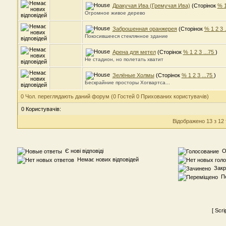
Дракучая Ива (Гремучая Ива)
(Сторінок
%
Огромное живое дерево
Заброшенная оранжерея
(Сторінок
%
1
2
3
Покосившееся стеклянное здание
Арена для метел
(Сторінок
%
1
2
3
...75
)
Не стадион, но полетать хватит
Зелёные Холмы
(Сторінок
%
1
2
3
...75
)
Бескрайние просторы Хогвартса...
0 Чол. переглядають даний форум (0 Гостей 0 Прихованих користувачів)
0 Користувачів:
Відображено 13 з 12
Є нові відповіді
Оп
Немає нових відповідей
Закр
Пе
[ Scr