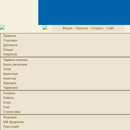
Форум
·
Паличка
·
Гоґвортс
·
Сайт
Правила
Учасники
Допомога
Пошук
HelpDesk
Чарівна паличка
Книга заклинань
Зілля
Крамниця
Інвентар
Ярмарок
Чарівники
Головна
Роботи
Очки
Учні
Статистика
Журнали
Мій Щоденник
Персонажі