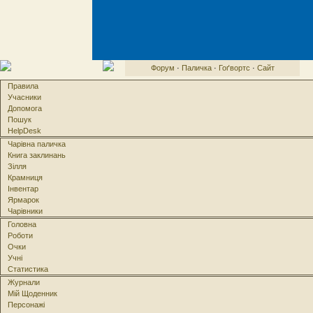
Форум
·
Паличка
·
Гоґвортс
·
Сайт
Правила
Учасники
Допомога
Пошук
HelpDesk
Чарівна паличка
Книга заклинань
Зілля
Крамниця
Інвентар
Ярмарок
Чарівники
Головна
Роботи
Очки
Учні
Статистика
Журнали
Мій Щоденник
Персонажі