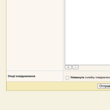
Опції повідомлення
Увімкнути
склейку повідомлен