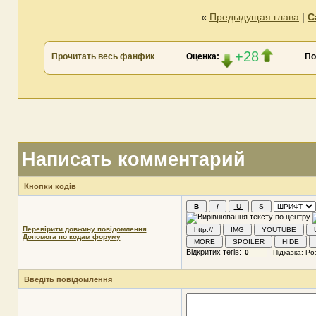
«
Предыдущая глава
|
С
+28
Прочитать весь фанфик
Оценка:
По
Написать комментарий
Кнопки кодів
Перевірити довжину повідомлення
Допомога по кодам форуму
Відкритих тегів:
Введіть повідомлення