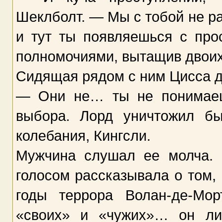
Шеклболт. — Мы с тобой не ра
и тут ты появляешься с про
полномочиями, вытащив двоих
Сидящая рядом с ним Цисса де
— Они не… ты не понимаеш
выбора. Лорд уничтожил б
колебания, Кингсли.
Мужчина слушал ее молча. 
голосом рассказывала о том,
годы террора Волан-де-Мор
«своих» и «чужих»… он ли