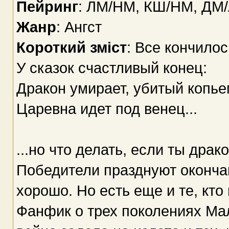
Пейринг
: ЛМ/НМ, КШ/НМ, ДМ
Жанр
: Ангст
Короткий зміст
: Все кончило
У сказок счастливый конец:
Дракон умирает, убитый копье
Царевна идет под венец...
...но что делать, если ты драк
Победители празднуют окончан
хорошо. Но есть еще и те, кто
Фанфик о трех поколениях Малф