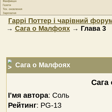
Фанфикшн
Газети
Тех. оновлення
Зарплатня
Гаррі Поттер і чарівний фору
→
Сага о Малфоях
→ Глава 3
Сага о Малфоях
Сага
І'мя автора
: Соль
Рейтинг
: PG-13