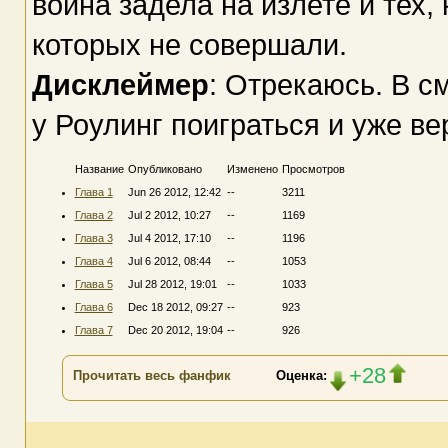
война задела на излете и тех,
которых не совершали.
Дисклеймер
: Отрекаюсь. В с
у Роулинг поиграться и уже ве
Название
Опубликовано
Изменено
Просмотров
Глава 1
Jun 26 2012, 12:42
--
3211
Глава 2
Jul 2 2012, 10:27
--
1169
Глава 3
Jul 4 2012, 17:10
--
1196
Глава 4
Jul 6 2012, 08:44
--
1053
Глава 5
Jul 28 2012, 19:01
--
1033
Глава 6
Dec 18 2012, 09:27
--
923
Глава 7
Dec 20 2012, 19:04
--
926
+28
Прочитать весь фанфик
Оценка: