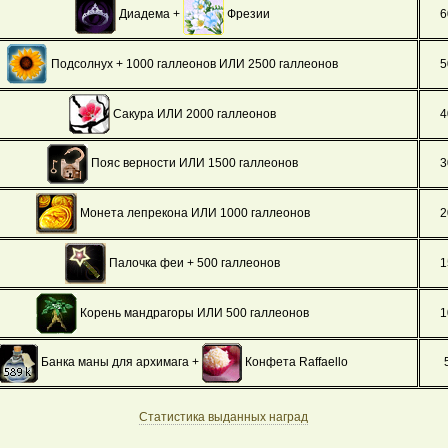
Диадема +
Фрезии
6
Подсолнух + 1000 галлеонов ИЛИ 2500 галлеонов
5
Сакура ИЛИ 2000 галлеонов
4
3
Пояс верности ИЛИ 1500 галлеонов
Монета лепрекона ИЛИ 1000 галлеонов
2
Палочка феи + 500 галлеонов
1
Корень мандрагоры ИЛИ 500 галлеонов
1
Банка маны для архимага +
Конфета Raffaello
Статистика выданных наград