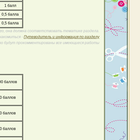
1 балл
0,5 балла
0,5 балла
го, она должна соответствовать тематике раздела.
накомиться -
Путеводитель и информация по разделу
что будут прокомментированы все имеющиеся работы
00 баллов
0 баллов
0 баллов
0 баллов