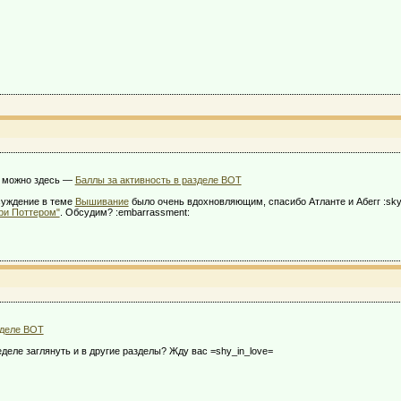
, можно здесь —
Баллы за активность в разделе ВОТ
суждение в теме
Вышивание
было очень вдохновляющим, спасибо Атланте и Абегг :sky
ри Поттером"
. Обсудим? :embarrassment:
зделе ВОТ
деле заглянуть и в другие разделы? Жду вас =shy_in_love=