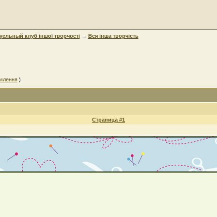
уельный клуб iншої творчості
→
Вся інша творчість
омлення
)
Страница #1