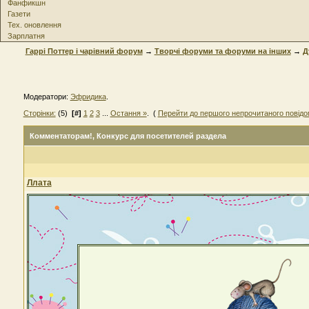
Фанфикшн
Газети
Тех. оновлення
Зарплатня
Гаррі Поттер і чарівний форум
→
Творчі форуми та форуми на інших
→
Д
Модератори:
Эфридика
.
Сторінки:
(5)
[#]
1
2
3
...
Остання »
. (
Перейти до першого непрочитаного повід
Комментаторам!
, Конкурс для посетителей раздела
Ллата