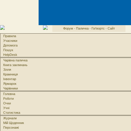
Форум
·
Паличка
·
Гоґвортс
·
Сайт
Правила
Учасники
Допомога
Пошук
HelpDesk
Чарівна паличка
Книга заклинань
Зілля
Крамниця
Інвентар
Ярмарок
Чарівники
Головна
Роботи
Очки
Учні
Статистика
Журнали
Мій Щоденник
Персонажі