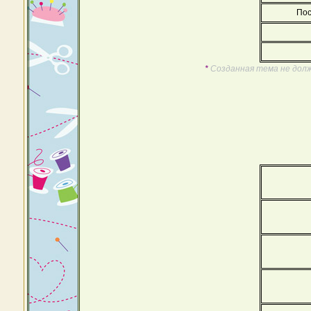
Пос
*
Созданная тема не долж