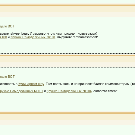
зделе ВОТ
еле :skype_bear: И здорово, что к нам приходят новые люди)
№100
и
Кружок Самоделкиных №101
, выручите :embarrassment:
зделе ВОТ
активность в
Кулинарном шоу
. Там посты хоть и не приносят баллов комментаторам (т
ружке Самоделкиных №101
и
Кружке Самоделкиных №104
:embarrassment: