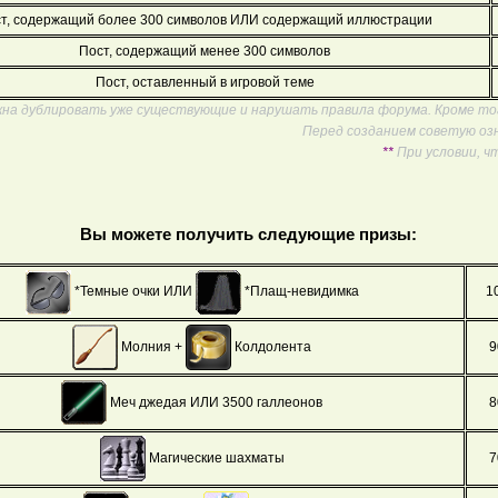
т, содержащий более 300 символов ИЛИ содержащий иллюстрации
Пост, содержащий менее 300 символов
Пост, оставленный в игровой теме
на дублировать уже существующие и нарушать правила форума. Кроме то
Перед созданием советую оз
**
При условии, 
Вы можете получить следующие призы:
1
*Темные очки ИЛИ
*Плащ-невидимка
Молния +
Колдолента
9
Меч джедая ИЛИ 3500 галлеонов
8
Магические шахматы
7