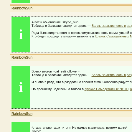
RainbowSun
А вот и обновление :skype_sun:
Таблица с баллами находится здесь —
Баллы за активность в ра
i
Рада была видеть вполне приемлемую активность на минувшей нед
Кто будет проходить мимо — загляните в
Кружок Самоделкиных 
RainbowSun
Время итогов =cat_eatingflower=
Таблица с баллами находится здесь —
Баллы за активность в ра
i
И снова я рада, что в разделе не совсем тихо. Особенно радует 
По-прежнему надеюсь на голоса в
Кружке Самоделкиных №100
,
К
RainbowSun
*старательно тащит итоги. Не самые маленькие, потому долго*
:tiptoe: