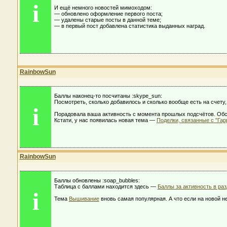
i
И ещё немного новостей мимоходом:
— обновлено оформление первого поста;
— удалены старые посты в данной теме;
— в первый пост добавлена статистика выданных наград.
RainbowSun
Баллы наконец-то посчитаны :skype_sun:
Посмотреть, сколько добавилось и сколько вообще есть на счету
i
Порадовала ваша активность с момента прошлых подсчётов. Об
Кстати, у нас появилась новая тема —
Поделки, связанные с "Гар
RainbowSun
Баллы обновлены :soap_bubbles:
Таблица с баллами находится здесь —
Баллы за активность в ра
i
Тема
Вышивание
вновь самая популярная. А что если на новой не