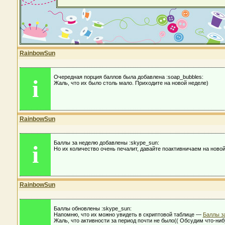
RainbowSun
Очередная порция баллов была добавлена :soap_bubbles:
i
Жаль, что их было столь мало. Приходите на новой неделе)
RainbowSun
Баллы за неделю добавлены :skype_sun:
i
Но их количество очень печалит, давайте поактивничаем на ново
RainbowSun
Баллы обновлены :skype_sun:
Напомню, что их можно увидеть в скриптовой таблице —
Баллы з
Жаль, что активности за период почти не было(( Обсудим что-ниб