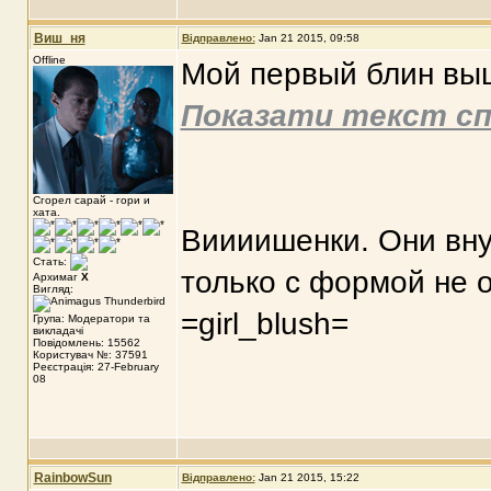
Виш_ня
Відправлено:
Jan 21 2015, 09:58
Offline
Мой первый блин вы
Показати текст сп
Сгорел сарай - гори и
хата.
Виииишенки. Они вну
Стать:
только с формой не 
Архимаг
X
Вигляд:
=girl_blush=
Група: Модератори та
викладачі
Повідомлень: 15562
Користувач №: 37591
Реєстрація: 27-February
08
RainbowSun
Відправлено:
Jan 21 2015, 15:22