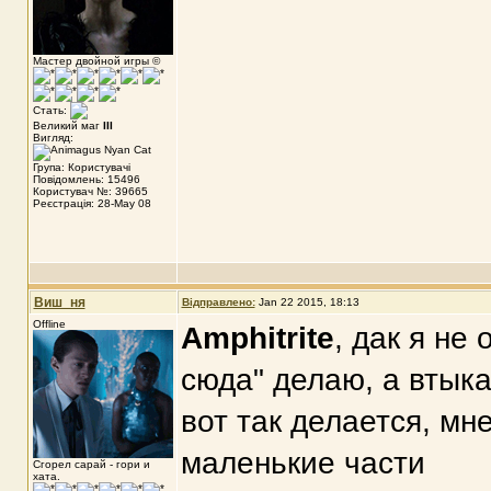
Мастер двойной игры ©
Стать:
Великий маг
III
Вигляд:
Група: Користувачі
Повідомлень: 15496
Користувач №: 39665
Реєстрація: 28-May 08
Виш_ня
Відправлено:
Jan 22 2015, 18:13
Offline
Amphitrite
, дак я не
сюда" делаю, а втыка
вот так делается, мн
маленькие части
Сгорел сарай - гори и
хата.