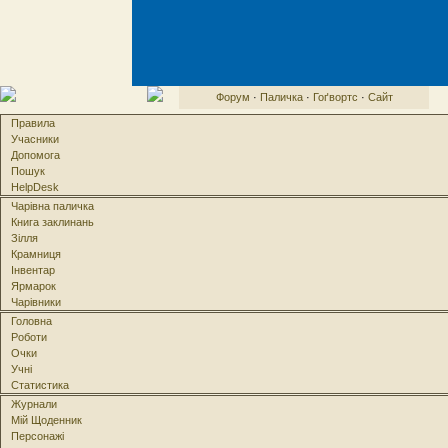
Форум
·
Паличка
·
Гоґвортс
·
Сайт
Правила
Учасники
Допомога
Пошук
HelpDesk
Чарівна паличка
Книга заклинань
Зілля
Крамниця
Інвентар
Ярмарок
Чарівники
Головна
Роботи
Очки
Учні
Статистика
Журнали
Мій Щоденник
Персонажі