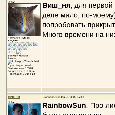
Offline
Виш_ня
, для первой
деле мило, по-моему
попробовать прикрыт
Много времени на ни
Лохматое чудо (с)
Хаджиме
Стать:
Великий магістр
II
Вигляд:
Група: Користувачі
Повідомлень: 16590
Користувач №: 81254
Реєстрація: 8-June 13
Виш_ня
Відправлено:
Jan 21 2015, 17:05
Offline
RainbowSun
, Про ли