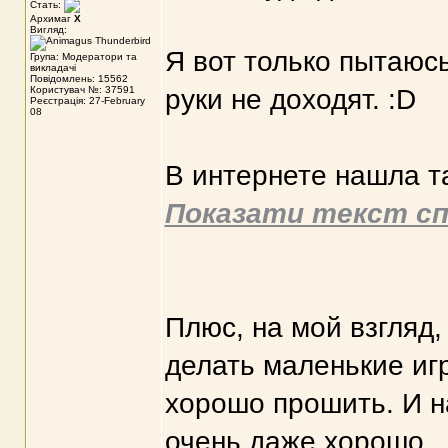
Стать:
Архимаг
X
Вигляд:
Я вот только пытаюсь.
Група: Модератори та
викладачі
Повідомлень: 15562
Користувач №: 37591
руки не доходят. :D
Реєстрація: 27-February
08
В интернете нашла т
Показати текст сп
Плюс, на мой взгляд,
делать маленькие игр
хорошо прошить. И н
очень даже хорошо.