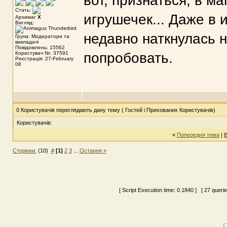
вот, признаться, в м
Стать:
игрушечек... Даже в 
Архимаг
X
Вигляд:
недавно наткнулась н
Група: Модератори та
викладачі
Повідомлень: 15562
Користувач №: 37591
попробовать.
Реєстрація: 27-February
08
0 Користувачів переглядають дану тему ( Гостей і Прихованих Користувачів)
Користувачів:
«
Попередня тема
|
В
Сторінки:
(10)
#
[1]
2
3
...
Остання »
[ Script Execution time:
0.1840
] [ 27 queri