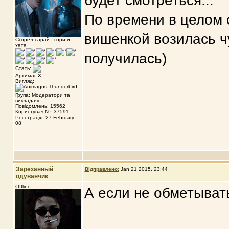
будет смотреться...
По времени в целом 
вишенкой возилась ч
Сгорел сарай - гори и
хата.
получилась)
Стать:
Архимаг
X
Вигляд:
Група: Модератори та
викладачі
Повідомлень: 15562
Користувач №: 37591
Реєстрація: 27-February
08
Зарезанный
Відправлено:
Jan 21 2015, 23:44
одуванчик
Offline
А если не обметывать