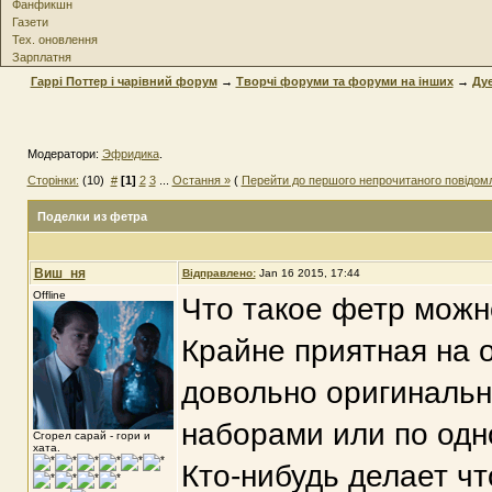
Фанфикшн
Газети
Тех. оновлення
Зарплатня
Гаррі Поттер і чарівний форум
→
Творчі форуми та форуми на інших
→
Дуе
Модератори:
Эфридика
.
Сторінки:
(10)
#
[1]
2
3
...
Остання »
(
Перейти до першого непрочитаного повідом
Поделки из фетра
Виш_ня
Відправлено:
Jan 16 2015, 17:44
Offline
Что такое фетр можн
Крайне приятная на 
довольно оригинальн
наборами или по одн
Сгорел сарай - гори и
хата.
Кто-нибудь делает чт