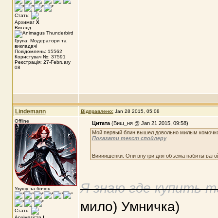
Стать:
Архимаг
X
Вигляд:
Група: Модератори та
викладачі
Повідомлень: 15562
Користувач №: 37591
Реєстрація: 27-February
08
Lindemann
Відправлено:
Jan 28 2015, 05:08
Offline
Цитата
(Виш_ня @ Jan 21 2015, 09:58)
Мой первый блин вышел довольно милым комочк
Показати текст спойлеру
Виииишенки. Они внутри для объема набиты ватой.
Я знаю где купить т
Укушу за бочок
мило) Умничка)
Стать:
Архімагістр
I