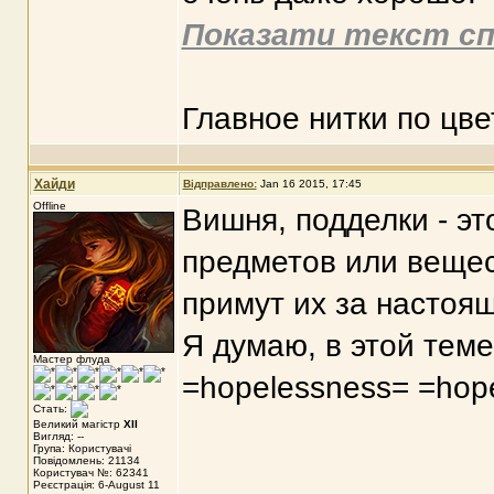
Показати текст сп
Главное нитки по цве
Хайди
Відправлено:
Jan 16 2015, 17:45
Offline
Вишня, подделки - эт
предметов или вещес
примут их за настоя
Я думаю, в этой теме
Мастер флуда
=hopelessness= =hop
Стать:
Великий магістр
XII
Вигляд: --
Група: Користувачі
Повідомлень: 21134
Користувач №: 62341
Реєстрація: 6-August 11