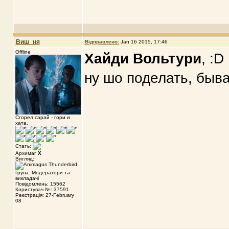
Виш_ня
Відправлено:
Jan 16 2015, 17:46
Offline
Хайди Вольтури
, :D
ну шо поделать, быва
Сгорел сарай - гори и
хата.
Стать:
Архимаг
X
Вигляд:
Група: Модератори та
викладачі
Повідомлень: 15562
Користувач №: 37591
Реєстрація: 27-February
08