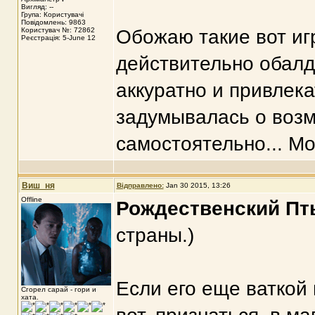
Вигляд: --
Група: Користувачі
Повідомлень: 9863
Користувач №: 72862
Обожаю такие вот иг
Реєстрація: 5-June 12
действительно обалд
аккуратно и привлека
задумывалась о возм
самостоятельно... Мо
Виш_ня
Відправлено:
Jan 30 2015, 13:26
Offline
Рождественский Пт
страны.)
Если его еще ваткой 
Сгорел сарай - гори и
хата.