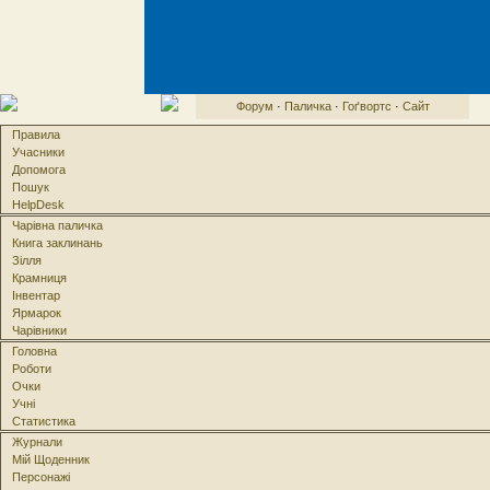
Форум
·
Паличка
·
Гоґвортс
·
Сайт
Правила
Учасники
Допомога
Пошук
HelpDesk
Чарівна паличка
Книга заклинань
Зілля
Крамниця
Інвентар
Ярмарок
Чарівники
Головна
Роботи
Очки
Учні
Статистика
Журнали
Мій Щоденник
Персонажі