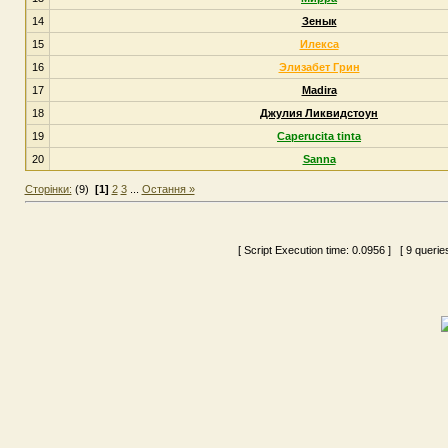
14
Зенык
15
Илекса
16
Элизабет Грин
17
Madira
18
Джулия Ликвидстоун
19
Caperucita tinta
20
Sanna
Сторінки:
(9)
[1]
2
3
...
Остання »
[ Script Execution time:
0.0956
] [ 9 querie