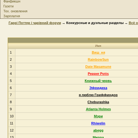
Фанфикшн
Газети
Тех. оновлення
Зарплатня
Гаррі Поттер і чарівний форум
→ Конкурсные и дуэльные разделы
→
Всё 
Имя
1
Виш_ня
2
RainbowSun
3
Date Masamune
4
Pepper Potts
5
Книжный червь
6
Эфридика
7
я люблю Гриффиндор
8
Cheburashka
9
Atlanta Holmes
10
Мэри
11
Rhiwelin
12
abegg
13
Мирра