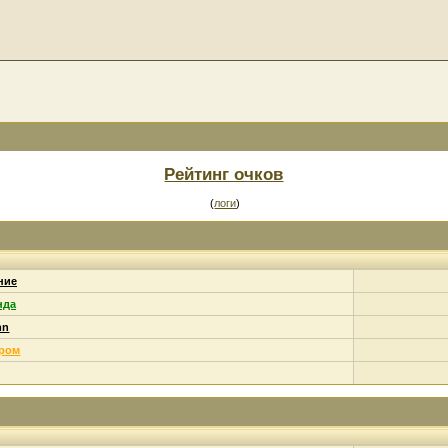
Рейтинг очков
(
логи
)
ние
нда
nn
ором