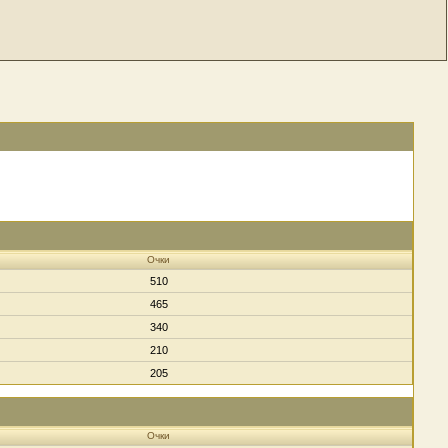
Очки
510
465
340
210
205
Очки