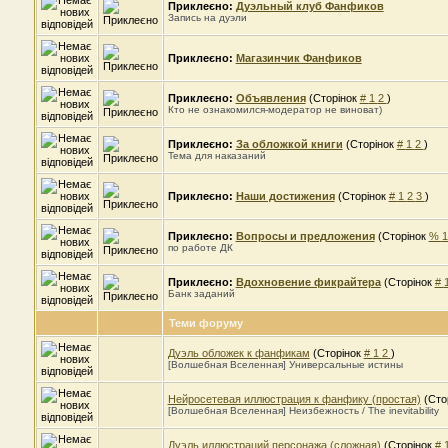
Приклеєно:
Дуэльный клуб Фанфиков
Запись на дуэли
Приклеєно:
Магазинчик Фанфиков
Приклеєно:
Объявления
(Сторінок
#
1
2
)
Кто не ознакомился-модератор не виноват)
Приклеєно:
За обложкой книги
(Сторінок
#
1
2
)
Тема для наказаний
Приклеєно:
Наши достижения
(Сторінок
#
1
2
3
)
Приклеєно:
Вопросы и предложения
(Сторінок
%
по работе ДК
Приклеєно:
Вдохновение фикрайтера
(Сторінок
#
Банк заданий
Теми форуму
Дуэль обложек к фанфикам
(Сторінок
#
1
2
)
[Волшебная Вселенная] Универсальные истины
Нейросетевая иллюстрация к фанфику (простая)
(Сто
[Волшебная Вселенная] Неизбежность / The inevitability
Дуэль иллюстраций персонажа (сложная)
(Сторінок
#