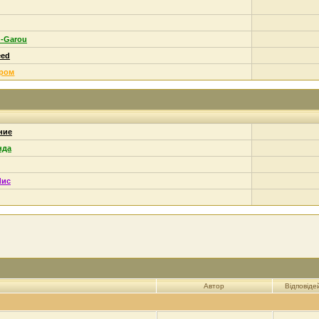
u-Garou
eed
ором
ние
нда
Лис
Автор
Відповіде