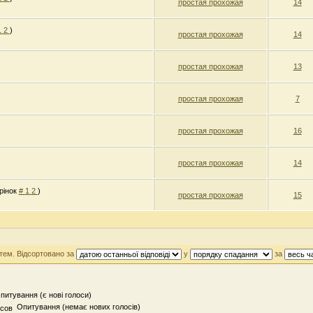
простая прохожая
14
1
2
)
простая прохожая
14
простая прохожая
13
простая прохожая
7
простая прохожая
16
простая прохожая
14
рінок
#
1
2
)
простая прохожая
15
 тем. Відсортовано за
у
за
итування (є нові голоси)
Опитування (немає нових голосів)