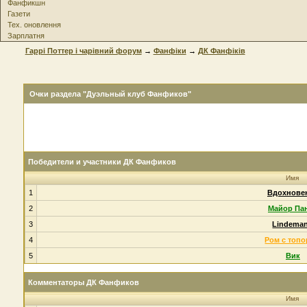
Фанфикшн
Газети
Тех. оновлення
Зарплатня
Гаррі Поттер і чарівний форум
→
Фанфіки
→
ДК Фанфіків
Очки раздела "Дуэльный клуб Фанфиков"
Победители и участники ДК Фанфиков
Имя
1
Вдохнове
2
Майор Па
3
Lindema
4
Ром с топ
5
Вик
Комментаторы ДК Фанфиков
Имя