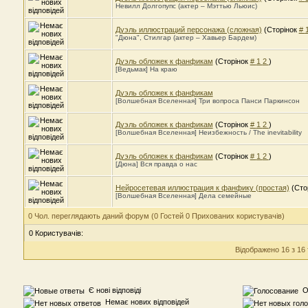
Невилл Долгопупс (актер – Мэттью Льюис)
Дуэль иллюстраций персонажа (сложная)
(Сторінок
#
"Дюна", Стилгар (актер – Хавьер Бардем)
Дуэль обложек к фанфикам
(Сторінок
#
1
2
)
[Ведьмак] На краю
Дуэль обложек к фанфикам
[Волшебная Вселенная] Три вопроса Панси Паркинсон
Дуэль обложек к фанфикам
(Сторінок
#
1
2
)
[Волшебная Вселенная] Неизбежность / The inevitability
Дуэль обложек к фанфикам
(Сторінок
#
1
2
)
[Дюна] Вся правда о нас
Нейросетевая иллюстрация к фанфику (простая)
(Сто
[Волшебная Вселенная] Дела семейные
0 Чол. переглядають даний форум (0 Гостей 0 Прихованих користувачів)
0 Користувачів:
Відображено 16 з 16
Є нові відповіді
Оп
Немає нових відповідей