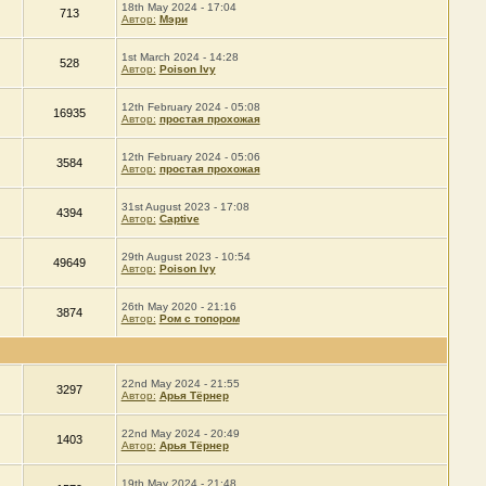
18th May 2024 - 17:04
713
Автор:
Мэри
1st March 2024 - 14:28
528
Автор:
Poison Ivy
12th February 2024 - 05:08
16935
Автор:
простая прохожая
12th February 2024 - 05:06
3584
Автор:
простая прохожая
31st August 2023 - 17:08
4394
Автор:
Captive
29th August 2023 - 10:54
49649
Автор:
Poison Ivy
26th May 2020 - 21:16
3874
Автор:
Ром с топором
22nd May 2024 - 21:55
3297
Автор:
Арья Тёрнер
22nd May 2024 - 20:49
1403
Автор:
Арья Тёрнер
19th May 2024 - 21:48