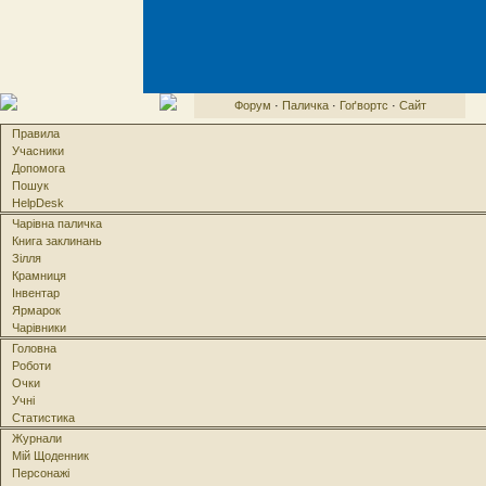
Форум
·
Паличка
·
Гоґвортс
·
Сайт
Правила
Учасники
Допомога
Пошук
HelpDesk
Чарівна паличка
Книга заклинань
Зілля
Крамниця
Інвентар
Ярмарок
Чарівники
Головна
Роботи
Очки
Учні
Статистика
Журнали
Мій Щоденник
Персонажі