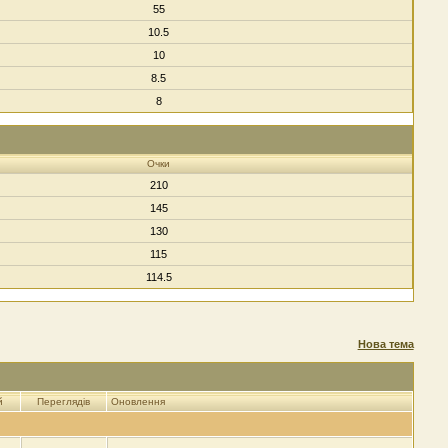
55
10.5
10
8.5
8
Очки
210
145
130
115
114.5
Нова тема
й
Переглядів
Оновлення