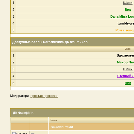
1
Шани
2
Вик
3
Dana Mirra Lo
4
tumble-w
5
Ром с топ
Доступные баллы магазинчика ДК Фанфиков
Имя
1
Вдохнове
2
Майор Па
3
Шани
4
Степной 
5
Вик
Модератори:
простая прохожая
.
ДК Фанфіків
Тема
Важливі теми