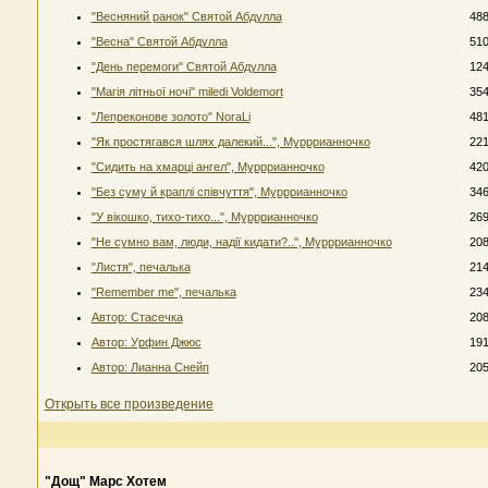
"Весняний ранок" Святой Абдулла
48
"Весна" Святой Абдулла
51
"День перемоги" Святой Абдулла
12
"Магія літньої ночі" miledi Voldemort
35
"Лепреконове золото" NoraLi
48
"Як простягався шлях далекий...", Мурррианночко
22
"Сидить на хмарці ангел", Мурррианночко
42
"Без суму й краплі співчуття", Мурррианночко
34
"У вікошко, тихо-тихо...", Мурррианночко
26
"Не сумно вам, люди, надії кидати?..", Мурррианночко
20
"Листя", печалька
21
"Remember me", печалька
23
Автор: Стасечка
20
Автор: Урфин Джюс
19
Автор: Лианна Снейп
20
Открыть все произведение
"Дощ" Марс Хотем