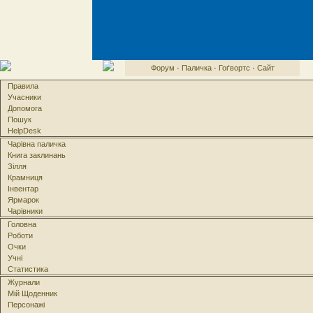
Форум
·
Паличка
·
Гоґвортс
·
Сайт
Правила
Учасники
Допомога
Пошук
HelpDesk
Чарівна паличка
Книга заклинань
Зілля
Крамниця
Інвентар
Ярмарок
Чарівники
Головна
Роботи
Очки
Учні
Статистика
Журнали
Мій Щоденник
Персонажі