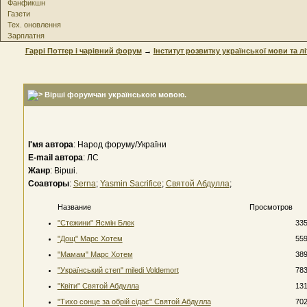
Фанфикшн
Газети
Тех. оновлення
Зарплатня
Гаррі Поттер і чарівний форум
→
Інститут розвитку української мови та л
Вірші форумчан українською мовою.
І'мя автора
: Народ форуму/України
E-mail автора
: ЛС
Жанр
: Вірші.
Соавторы
:
Serna
;
Yasmin Sacrifice
;
Святой Абдулла
;
Название
Просмотров
"Стежини" Ясмін Блек
33
"Дощ" Марс Хотем
55
"Мамам" Марс Хотем
38
"Український степ" miledi Voldemort
78
"Квіти" Святой Абдулла
13
"Тихо сонце за обрій сідає" Святой Абдулла
70