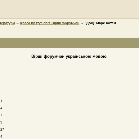
ітератури
→
Краса врятує світ. Вірші форумчан
→ "Дощ" Марс Хотем
Вірші форумчан українською мовою.
51
94
97
33
127
24