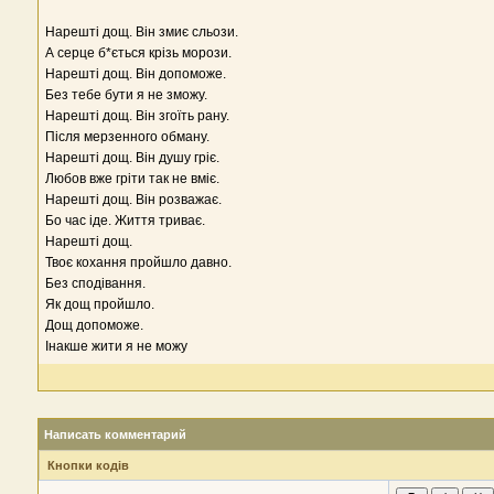
Нарешті дощ. Він змиє сльози.
А серце б*ється крізь морози.
Нарешті дощ. Він допоможе.
Без тебе бути я не зможу.
Нарешті дощ. Він згоїть рану.
Після мерзенного обману.
Нарешті дощ. Він душу гріє.
Любов вже гріти так не вміє.
Нарешті дощ. Він розважає.
Бо час іде. Життя триває.
Нарешті дощ.
Твоє кохання пройшло давно.
Без сподівання.
Як дощ пройшло.
Дощ допоможе.
Інакше жити я не можу
Написать комментарий
Кнопки кодів