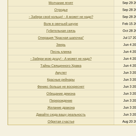
Молчание ягнят
Sep 29 2
Отродье
Sep 28 2
- Забери своё кольцо! - А может не надо?
Sep 28 2
Волк в овечьей шкуре
Feb 15 2
Губительная связь
Oct 28 2
Операция "Красная шапочка"
Jul 17 2
Зверь
Jun 4 20
Песнь клинка
Jun 4 20
- Забери мою душу! - А может не надо?
Jun 4 20
Тайны Священного Храма
Jun 4 20
Амулет
Jun 3 20
Красные рейнары
Jun 3 20
Феникс больше не воскреснет
Jun 3 20
Обещание демона
Jun 3 20
Перерождение
Jun 3 20
Желание дракона
Jun 3 20
Давайте сюда вашу реальность
Jun 3 20
Обретая счастье
Aug 20 2