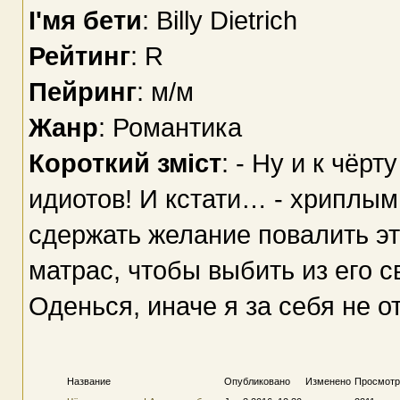
І'мя бети
: Billy Dietrich
Рейтинг
: R
Пейринг
: м/м
Жанр
: Романтика
Короткий зміст
: - Ну и к чёрт
идиотов! И кстати… - хриплым
сдержать желание повалить эт
матрас, чтобы выбить из его с
Оденься, иначе я за себя не о
Название
Опубликовано
Изменено
Просмотр