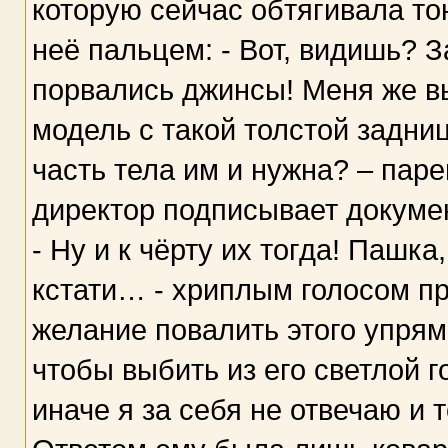
которую сейчас обтягивала то
неё пальцем: - Вот, видишь? З
порвались джинсы! Меня же вы
модель с такой толстой задни
часть тела им и нужна? – паре
директор подписывает докумен
- Ну и к чёрту их тогда! Пашка
кстати… - хриплым голосом пр
желание повалить этого упрямц
чтобы выбить из его светлой г
иначе я за себя не отвечаю и 