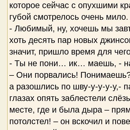
которое сейчас с опухшими к
губой смотрелось очень мило.
- Любимый, ну, хочешь мы завт
хоть десять пар новых джинсов
значит, пришло время для чего
- Ты не пони… ик… маешь, - н
– Они порвались! Понимаешь?
а разошлись по шву-у-у-у-у,- 
глазах опять заблестели слёз
месте, где и была дыра – прям
потолстел! – он вскочил и пов