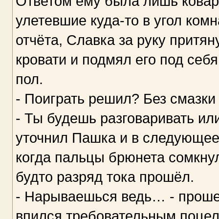
Ответом ему была лишь ковар
улетевшие куда-то в угол комн
отчёта, Славка за руку притян
кровати и подмял его под себ
пол.
- Поиграть решил? Без смазки
- Ты будешь разговаривать ил
уточнил Пашка и в следующее
когда пальцы брюнета сомкнули
будто разряд тока прошёл.
- Нарываешься ведь… - проше
впился требовательным поцел