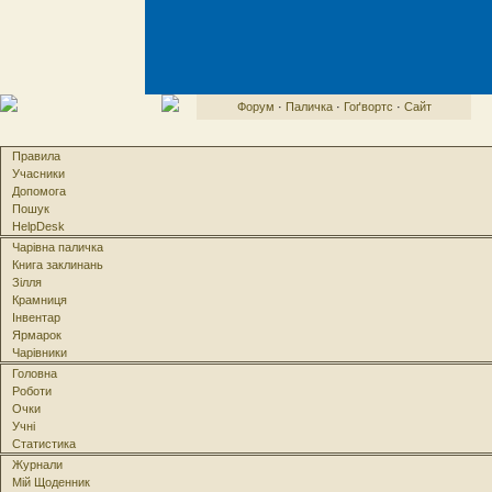
Форум
·
Паличка
·
Гоґвортс
·
Сайт
Правила
Учасники
Допомога
Пошук
HelpDesk
Чарівна паличка
Книга заклинань
Зілля
Крамниця
Інвентар
Ярмарок
Чарівники
Головна
Роботи
Очки
Учні
Статистика
Журнали
Мій Щоденник