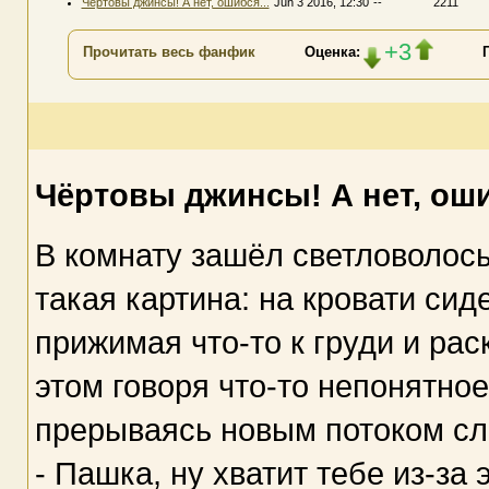
Чёртовы джинсы! А нет, ошибся...
Jun 3 2016, 12:30
--
2211
+3
Прочитать весь фанфик
Оценка:
Чёртовы джинсы! А нет, оши
В комнату зашёл светловолосы
такая картина: на кровати сид
прижимая что-то к груди и рас
этом говоря что-то непонятное
прерываясь новым потоком сл
- Пашка, ну хватит тебе из-за 