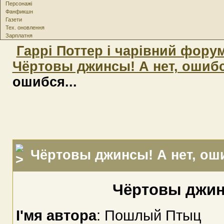
Персонажі
Фанфикшн
Газети
Тех. оновлення
Зарплатня
Гаррі Поттер і чарівний фору
Чёртовы джинсы! А нет, ошибс
ошибся...
Чёртовы джинсы! А нет, оши
Чёртовы джинс
І'мя автора
: Пошлый Птыц