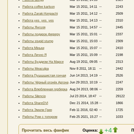
Работа coffee karlson
Mar 15 2011, 14:11
--
2243
Работа Zaraki Kenpachi
Mar 15 2011, 14:12
--
2509
Работа yes_yes_yes
Mar 15 2011, 14:13
--
2310
Работы Янголя
Mar 15 2011, 14:57
--
2445
Работы подарок фюреру
Mar 15 2011, 15:01
--
2337
Работы stupid stump
Mar 15 2011, 15:03
--
2309
Работа Міньки
Mar 15 2011, 15:07
--
2410
Работа Лично Я
Mar 15 2011, 15:09
--
2198
Работы Буддизм На Марсе
Aug 19 2011, 09:05
--
2313
Работы Meaculpa
Nov 8 2011, 18:11
--
2442
Работа Пушшшистая гончая
Jun 14 2013, 14:19
--
2526
Работы Чёрный огонёк Аргона
Jun 29 2013, 10:19
--
2247
Работа Влюбленная герберка
Aug 24 2013, 08:06
--
2259
Работы Silencio
Jul 23 2014, 18:47
--
29122
Работа ShareDVI
Dec 21 2014, 15:28
--
1866
Работа Эмили Грин
Feb 11 2016, 02:40
--
1725
Работы Ром с топором
Feb 25 2021, 15:27
--
1033
+4
Прочитать весь фанфик
Оценка:
П