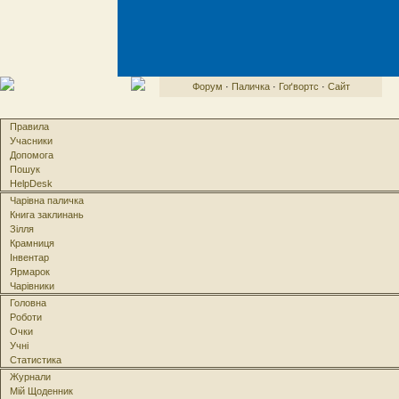
Форум
·
Паличка
·
Гоґвортс
·
Сайт
Правила
Учасники
Допомога
Пошук
HelpDesk
Чарівна паличка
Книга заклинань
Зілля
Крамниця
Інвентар
Ярмарок
Чарівники
Головна
Роботи
Очки
Учні
Статистика
Журнали
Мій Щоденник