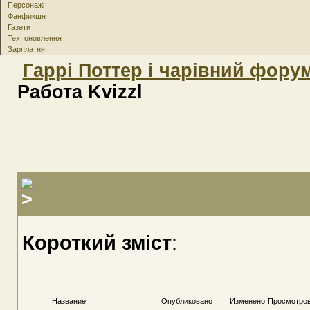
Персонажі
Фанфикшн
Газети
Тех. оновлення
Зарплатня
Гаррі Поттер і чарівний фору
Работа Kvizzl
Короткий зміст
:
Название
Опубликовано
Изменено
Просмотро