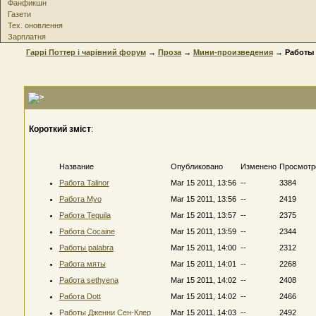
Фанфикшн
Газети
Тех. оновлення
Зарплатня
Гаррі Поттер і чарівний форум
→
Проза
→
Мини-произведения
→ Работы 
Короткий зміст
:
Название
Опубликовано
Изменено
Просмотр
Работа Talinor
Mar 15 2011, 13:56
--
3384
Работа Myo
Mar 15 2011, 13:56
--
2419
Работа Tequila
Mar 15 2011, 13:57
--
2375
Работа Cocaine
Mar 15 2011, 13:59
--
2344
Работы palabra
Mar 15 2011, 14:00
--
2312
Работа мяты
Mar 15 2011, 14:01
--
2268
Работа sethyena
Mar 15 2011, 14:02
--
2408
Работа Dott
Mar 15 2011, 14:02
--
2466
Работы Дженни Сен-Клер
Mar 15 2011, 14:03
--
2492