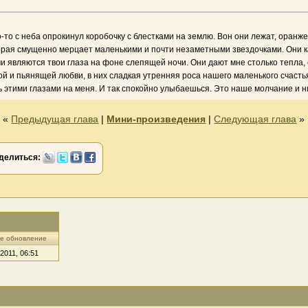
то-то с неба опрокинул коробочку с блестками на землю. Вон они лежат, оранж
торая смущенно мерцает маленькими и почти незаметными звездочками. Они к
и являются твои глаза на фоне слепящей ночи. Они дают мне столько тепла, с
тной и пьянящей любви, в них сладкая утренняя роса нашего маленького счас
этими глазами на меня. И так спокойно улыбаешься. Это наше молчание и ник
«
Предыдущая глава
|
Мини-произведения
|
Следующая глава
»
делиться:
е обновление
 2011, 06:51