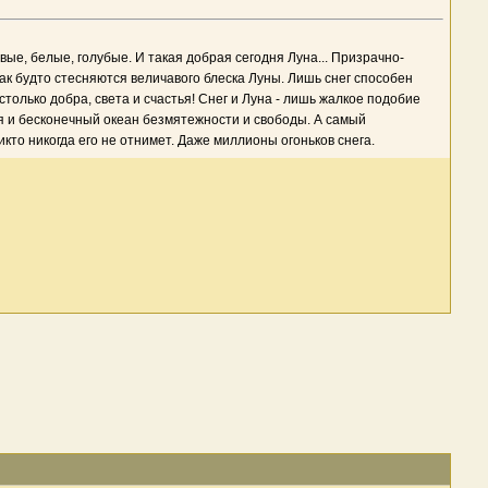
евые, белые, голубые. И такая добрая сегодня Луна... Призрачно-
ак будто стесняются величавого блеска Луны. Лишь снег способен
только добра, света и счастья! Снег и Луна - лишь жалкое подобие
тья и бесконечный океан безмятежности и свободы. А самый
то никогда его не отнимет. Даже миллионы огоньков снега.