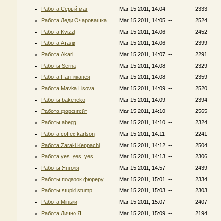
Работа Серый маг
Mar 15 2011, 14:04
--
2333
Работа Леди Очаровашка
Mar 15 2011, 14:05
--
2524
Работа Kvizzl
Mar 15 2011, 14:06
--
2452
Работа Атали
Mar 15 2011, 14:06
--
2399
Работа Akari
Mar 15 2011, 14:07
--
2291
Работы Serna
Mar 15 2011, 14:08
--
2329
Работа Пантикапея
Mar 15 2011, 14:08
--
2359
Работа Mavka Lisova
Mar 15 2011, 14:09
--
2520
Работы bakeneko
Mar 15 2011, 14:09
--
2394
Работа фаренгейт
Mar 15 2011, 14:10
--
2565
Работы abegg
Mar 15 2011, 14:10
--
2324
Работа coffee karlson
Mar 15 2011, 14:11
--
2241
Работа Zaraki Kenpachi
Mar 15 2011, 14:12
--
2504
Работа yes_yes_yes
Mar 15 2011, 14:13
--
2306
Работы Янголя
Mar 15 2011, 14:57
--
2439
Работы подарок фюреру
Mar 15 2011, 15:01
--
2334
Работы stupid stump
Mar 15 2011, 15:03
--
2303
Работа Міньки
Mar 15 2011, 15:07
--
2407
Работа Лично Я
Mar 15 2011, 15:09
--
2194