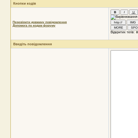
Кнопки кодів
Перевірити довжину повідомлення
Допомога по кодам форуму
Відкритих тегів:
Введіть повідомлення