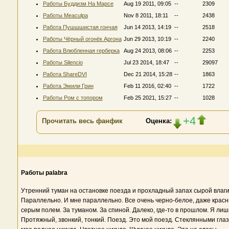
Работы Буддизм На Марсе
Aug 19 2011, 09:05
--
2309
Работы Meaculpa
Nov 8 2011, 18:11
--
2438
Работа Пушшшистая гончая
Jun 14 2013, 14:19
--
2518
Работы Чёрный огонёк Аргона
Jun 29 2013, 10:19
--
2240
Работа Влюбленная герберка
Aug 24 2013, 08:06
--
2253
Работы Silencio
Jul 23 2014, 18:47
--
29097
Работа ShareDVI
Dec 21 2014, 15:28
--
1863
Работа Эмили Грин
Feb 11 2016, 02:40
--
1722
Работы Ром с топором
Feb 25 2021, 15:27
--
1028
+4
Прочитать весь фанфик
Оценка:
Работы palabra
Утренний туман на остановке поезда и прохладный запах сырой влаги.
Параллельно. И мне параллельно. Все очень черно-белое, даже красны
серым полем. За туманом. За спиной. Далеко, где-то в прошлом. Я лиш
Протяжный, звонкий, тонкий. Поезд. Это мой поезд. Стеклянными глаз