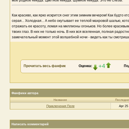
мое родное никуда. Цветное никуда. Шумное никуда. Это не слезы.
Как красиво, как ярко искрится снег этим зимним вечером! Как будто к
серая... Холодная... А небо окутывает ее теплой махровой шалью, ко
отражать ее красоту, ломая на миллионы огоньков. Но более красивым
твоих глаз. В них не только ночь. В них вся вселенная, полная радос
замечательный момент этой волшебной ночи - видеть как ты смотришь 
+4
Прочитать весь фанфик
Оценка:
По
Фанфики автора
Название
Последне
Приключения Пеле
Apr 25
Написать комментарий