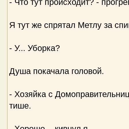
- Что тут происходит? - прогр
Я тут же спрятал Метлу за спи
- У... Уборка?
Душа покачала головой.
- Хозяйка с Домоправительни
тише.
- Хорошо, - кивнул я.