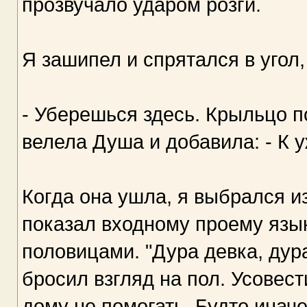
прозвучало ударом розги.
Я зашипел и спрятался в угол,
- Уберешься здесь. Крыльцо п
велела Душа и добавила: - К у
Когда она ушла, я выбрался и
показал входному проему язы
половицами. "Дура девка, дура
бросил взгляд на пол. Усовес
дому не помогать. Будто инач