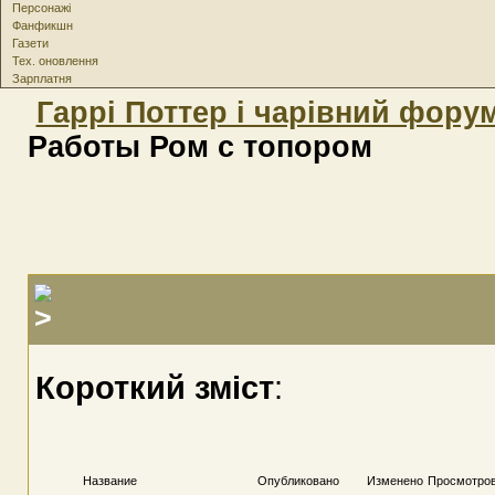
Персонажі
Фанфикшн
Газети
Тех. оновлення
Зарплатня
Гаррі Поттер і чарівний фору
Работы Ром с топором
Короткий зміст
:
Название
Опубликовано
Изменено
Просмотро