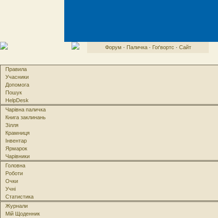
Форум
·
Паличка
·
Гоґвортс
·
Сайт
Правила
Учасники
Допомога
Пошук
HelpDesk
Чарівна паличка
Книга заклинань
Зілля
Крамниця
Інвентар
Ярмарок
Чарівники
Головна
Роботи
Очки
Учні
Статистика
Журнали
Мій Щоденник