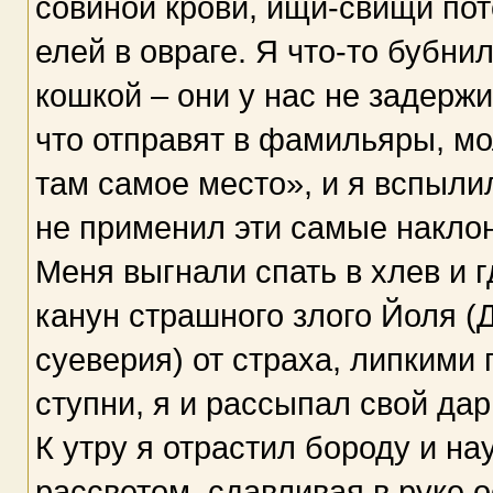
совиной крови, ищи-свищи по
елей в овраге. Я что-то бубнил
кошкой – они у нас не задерж
что отправят в фамильяры, мо
там самое место», и я вспылил
не применил эти самые накло
Меня выгнали спать в хлев и гд
канун страшного злого Йоля (
суеверия) от страха, липкими
ступни, я и рассыпал свой дар
К утру я отрастил бороду и на
рассветом, сдавливая в руке о