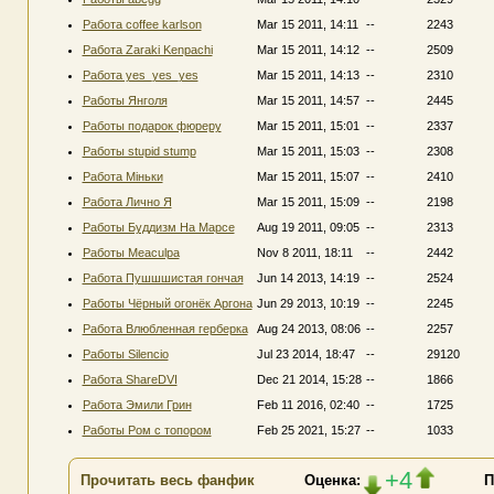
Работа coffee karlson
Mar 15 2011, 14:11
--
2243
Работа Zaraki Kenpachi
Mar 15 2011, 14:12
--
2509
Работа yes_yes_yes
Mar 15 2011, 14:13
--
2310
Работы Янголя
Mar 15 2011, 14:57
--
2445
Работы подарок фюреру
Mar 15 2011, 15:01
--
2337
Работы stupid stump
Mar 15 2011, 15:03
--
2308
Работа Міньки
Mar 15 2011, 15:07
--
2410
Работа Лично Я
Mar 15 2011, 15:09
--
2198
Работы Буддизм На Марсе
Aug 19 2011, 09:05
--
2313
Работы Meaculpa
Nov 8 2011, 18:11
--
2442
Работа Пушшшистая гончая
Jun 14 2013, 14:19
--
2524
Работы Чёрный огонёк Аргона
Jun 29 2013, 10:19
--
2245
Работа Влюбленная герберка
Aug 24 2013, 08:06
--
2257
Работы Silencio
Jul 23 2014, 18:47
--
29120
Работа ShareDVI
Dec 21 2014, 15:28
--
1866
Работа Эмили Грин
Feb 11 2016, 02:40
--
1725
Работы Ром с топором
Feb 25 2021, 15:27
--
1033
+4
Прочитать весь фанфик
Оценка:
П