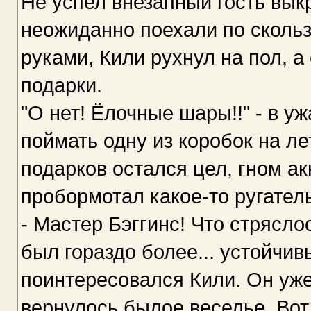
Не успел внезапный гость выкр
неожиданно поехали по скольз
руками, Кили рухнул на пол, а
подарки.
"О нет! Ёлочные шары!!" - в у
поймать одну из коробок на ле
подарков остался цел, гном ак
пробормотал какое-то ругатель
- Мастер Бэггинс! Что стрясл
был гораздо более... устойчив
поинтересовался Кили. Он уже
вернулось былое веселье. Вот