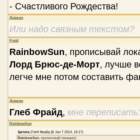
- Счастливого Рождества!
Дореан
Или надо связным текстом?
Fraid
RainbowSun
, прописывай лок
Лорд Брюс-де-Морт
, лучше в
легче мне потом составить фа
Дореан
Глеб Фрайд
,
мне переписать
RainbowSun
Цитата
(Глеб Фрайд @ Jan 7 2014, 16:17)
RainbowSun
, прописывай локации))