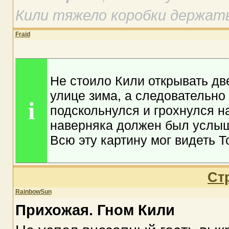
Кили тяжело коробки держать
Fraid
Не стоило Кили открывать дв
улице зима, а следовательно 
i
подскольнулся и грохнулся на
наверняка должен был услыш
Всю эту картину мог видеть Т
Ст
RainbowSun
Прихожая. Гном Кили