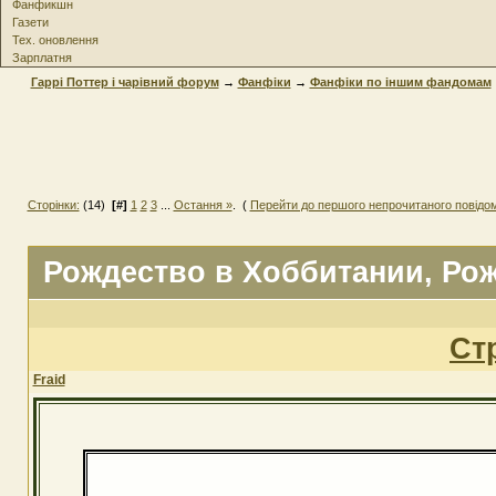
Фанфикшн
Газети
Тех. оновлення
Зарплатня
Гаррі Поттер і чарівний форум
→
Фанфіки
→
Фанфіки по іншим фандомам
Сторінки:
(14)
[#]
1
2
3
...
Остання »
. (
Перейти до першого непрочитаного повідо
Рождество в Хоббитании
, Ро
Ст
Fraid