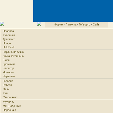
Форум
·
Паличка
·
Гоґвортс
·
Сайт
Правила
Учасники
Допомога
Пошук
HelpDesk
Чарівна паличка
Книга заклинань
Зілля
Крамниця
Інвентар
Ярмарок
Чарівники
Головна
Роботи
Очки
Учні
Статистика
Журнали
Мій Щоденник
Персонажі