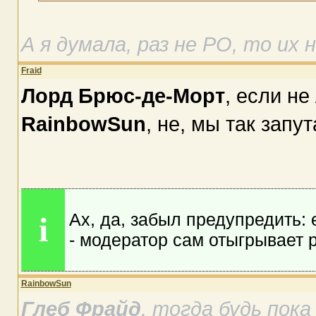
А я думала, раз не РО, то их 
Fraid
Лорд Брюс-де-Морт
, если не
RainbowSun
, не, мы так запу
Ах, да, забыл предупредить: 
i
- модератор сам отыгрывает 
RainbowSun
Глеб Фрайд
, тогда будь пока