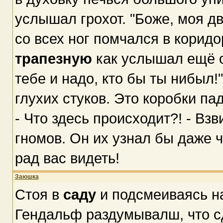
услышал грохот. "Боже, моя д
со всех ног помчался в коридо
трапезную
как услышал ещё о
тебе и надо, кто бы ты нибыл
глухих стуков. Это коробки па
- Что здесь происходит?! - Взв
гномов. Он их узнал бы даже че
рад вас видеть!
Заюшка
Стоя в
саду
и подсмеиваясь н
Гендальф раздумывалш, что сд