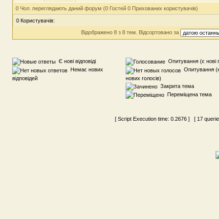
0 Чол. переглядають даний форум (0 Гостей 0 Прихованих користувачів)
0 Користувачів:
Відображено 8 з 8 тем. Відсортовано за
Є нові відповіді
Опитування (є нові 
Немає нових
Опитування (
відповідей
нових голосів)
Закрита тема
Переміщена тема
[ Script Execution time:
0.2676
] [ 17 queri