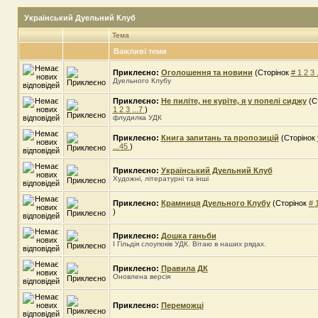
Український Дуельний Клуб
Тема
Важливі теми
Приклеєно:
Оголошення та новини
(Сторінок
#
1
2
3
Дуельного Клубу
Приклеєно:
Не пиліте, не куріте, я у попелі сиджу
(С
1
2
3
...7
)
флудилка УДК
Приклеєно:
Книга запитань та пропозицій
(Сторінок
...45
)
Приклеєно:
Український Дуельний Клуб
Художні, літературні та інші
Приклеєно:
Крамниця Дуельного Клубу
(Сторінок
#
)
Приклеєно:
Дошка ганьби
І Гільдія слоупоків УДК. Вітаю в наших рядах.
Приклеєно:
Правила ДК
Оновлена версія
Приклеєно:
Переможці