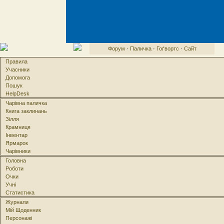
Форум
·
Паличка
·
Гоґвортс
·
Сайт
Правила
Учасники
Допомога
Пошук
HelpDesk
Чарівна паличка
Книга заклинань
Зілля
Крамниця
Інвентар
Ярмарок
Чарівники
Головна
Роботи
Очки
Учні
Статистика
Журнали
Мій Щоденник
Персонажі