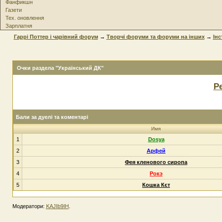
Фанфикшн
Газети
Тех. оновлення
Зарплатня
Гаррі Поттер і чарівний форум
→
Творчі форуми та форуми на інших
→
Інс
Очки раздела "Український ДК"
Р
Бали за дуелі та коментарі
Имя
1
Dosya
2
Арфей
3
Фея кленового сиропа
4
Рокэ
5
Кошка Кєт
Модератори:
KAJIb9IH
.