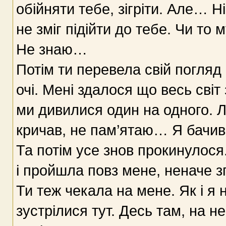
обійняти тебе, зігріти. Але… Н
не зміг підійти до тебе. Чи то 
Не знаю…
Потім ти перевела свій погляд
очі. Мені здалося що весь світ 
ми дивилися один на одного. 
кричав, не пам’ятаю… Я бачив 
Та потім усе знов прокинулося
і пройшла повз мене, неначе з
Ти теж чекала на мене. Як і я 
зустрілися тут. Десь там, на не