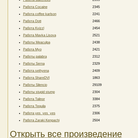
Работа Cocaine
2345
Работа coffee karlson
2241
Работа Dott
2466
Работа Kvizzl
2454
Работа Mavka Lisova
2521
Работы Meaculpa
2438
Работа Myo
2421
Работы palabra
2312
Работы Serna
2329
Работа sethyena
2409
Работа ShareDVI
1863
Работы Silencio
29109
Работы stupid stump
2304
Работа Talinor
3384
Работа Tequila
2375
Работа yes_yes_yes
2306
Работа Zaraki Kenpachi
2504
Открыть все произведение