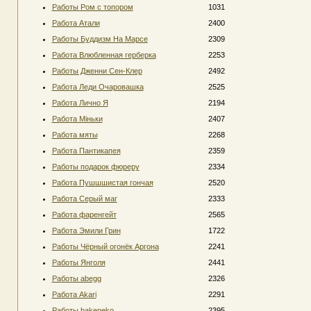
Работы Ром с топором
1031
Работа Атали
2400
Работы Буддизм На Марсе
2309
Работа Влюбленная герберка
2253
Работы Дженни Сен-Клер
2492
Работа Леди Очаровашка
2525
Работа Лично Я
2194
Работа Міньки
2407
Работа мяты
2268
Работа Пантикапея
2359
Работы подарок фюреру
2334
Работа Пушшшистая гончая
2520
Работа Серый маг
2333
Работа фаренгейт
2565
Работа Эмили Грин
1722
Работы Чёрный огонёк Аргона
2241
Работы Янголя
2441
Работы abegg
2326
Работа Akari
2291
Работы bakeneko
2395