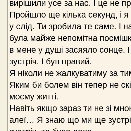
вирішили усе за нас. І це не п
Пройшло ще кілька секунд, і я 
у слід. Ти зробила те саме. І 
була майже непомітна посмішка
в мене у душі засяяло сонце. 
зустріч. І був правий.
Я ніколи не жалкуватиму за ти
Яким би болем він тепер не ск
моєму житті.
Навіть якщо зараз ти не зі мною
алеї… Я знаю що ми ще зустрі