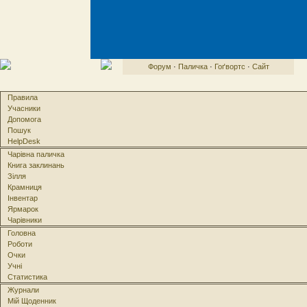
Форум
·
Паличка
·
Гоґвортс
·
Сайт
Правила
Учасники
Допомога
Пошук
HelpDesk
Чарівна паличка
Книга заклинань
Зілля
Крамниця
Інвентар
Ярмарок
Чарівники
Головна
Роботи
Очки
Учні
Статистика
Журнали
Мій Щоденник