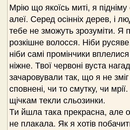
Мрію що якоїсь миті, я підніму 
алеї. Серед осінніх дерев, і лю
тебе не зможуть зрозуміти. Я 
розкішне волосся. Ніби русяве
ніби самі промінчики вплелися 
ніжне. Твої червоні вуста нагад
зачаровували так, що я не зміг 
сповнені, чи то смутку, чи мрії
щічкам текли сльозинки.
Ти йшла така прекрасна, але о
не плакала. Як я хотів побачит