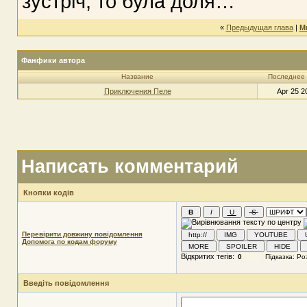
зустріч, то була доля…
«
Предыдущая глава
|
М
Фанфики автора
Название
Последнее
Приключения Пеле
Apr 25 2
Написать комментарий
Кнопки кодів
Перевірити довжину повідомлення
Допомога по кодам форуму
Відкритих тегів:
Введіть повідомлення