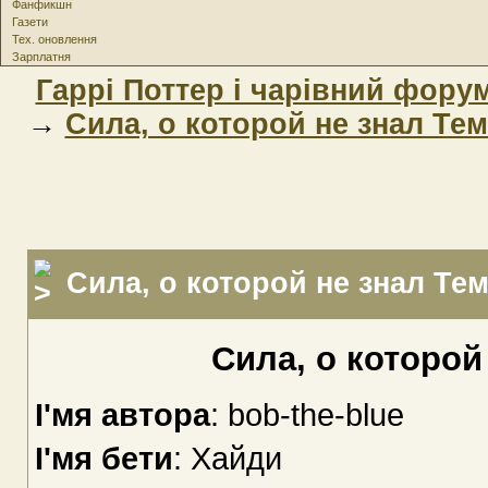
Фанфикшн
Газети
Тех. оновлення
Зарплатня
Гаррі Поттер і чарівний фору
→
Сила, о которой не знал Те
Сила, о которой не знал Те
Сила, о которой
І'мя автора
: bob-the-blue
І'мя бети
: Хайди