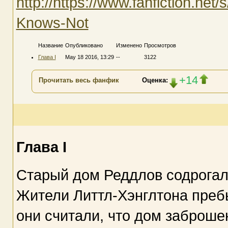
http://https://www.fanfiction.ne
Knows-Not
Название
Опубликовано
Изменено
Просмотров
Глава I
May 18 2016, 13:29
--
3122
+14
Прочитать весь фанфик
Оценка:
Глава I
Старый дом Реддлов содрогалс
Жители Литтл-Хэнглтона преб
они считали, что дом заброшен