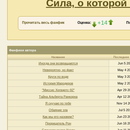
Сила, о которой
+14
Прочитать весь фанфик
Оценка:
П
Фанфики автора
Название
Последнее
Иногда они возвращаются
Jun 5 20
Невероятно, но факт
May 4 20
Круги по воде
May 3 20
История Мародеров
May 2 20
"Миссис Хогвартс-92"
Apr 29 2
Тайна Альберта Ранкорна
Apr 12 2
Я скучаю по тебе
Nov 14 2
Обаяние зла
Jul 5 20
Как мы его назовем?
Jun 23 2
Прорицатель Рон
Jun 16 2
Слишком много Уизли
Jun 11 2