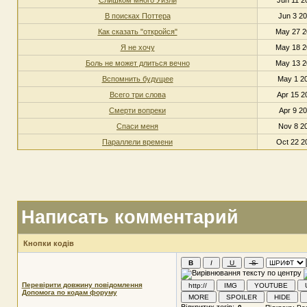
В поисках Поттера
Jun 3 20
Как сказать "откройся"
May 27 2
Я не хочу
May 18 2
Боль не может длиться вечно
May 13 2
Вспомнить будущее
May 1 20
Всего три слова
Apr 15 2
Смерти вопреки
Apr 9 20
Спаси меня
Nov 8 20
Параллели времени
Oct 22 2
Написать комментарий
Кнопки кодів
Перевірити довжину повідомлення
Допомога по кодам форуму
Відкритих тегів: