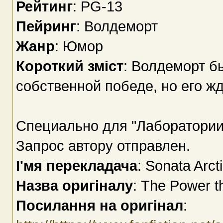
Рейтинг
: PG-13
Пейринг
: Волдеморт
Жанр
: Юмор
Короткий зміст
: Волдеморт б
собственной победе, но его жд
Специально для "Лаборатории
Запрос автору отправлен.
І'мя перекладача
: Sonata Arc
Назва оригіналу
: The Power t
Посилання на оригінал
: