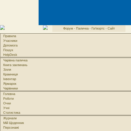
Форум
·
Паличка
·
Гоґвортс
·
Сайт
Правила
Учасники
Допомога
Пошук
HelpDesk
Чарівна паличка
Книга заклинань
Зілля
Крамниця
Інвентар
Ярмарок
Чарівники
Головна
Роботи
Очки
Учні
Статистика
Журнали
Мій Щоденник
Персонажі