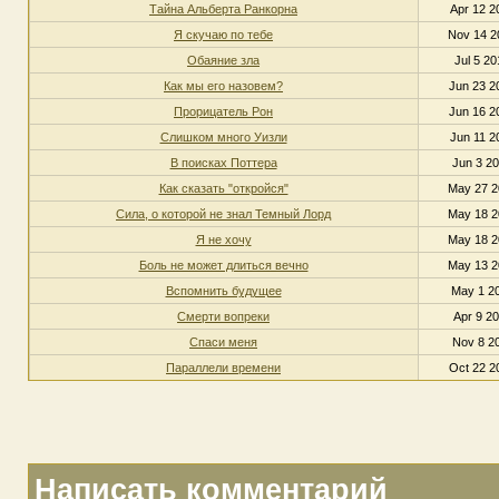
Тайна Альберта Ранкорна
Apr 12 2
Я скучаю по тебе
Nov 14 2
Обаяние зла
Jul 5 20
Как мы его назовем?
Jun 23 2
Прорицатель Рон
Jun 16 2
Слишком много Уизли
Jun 11 2
В поисках Поттера
Jun 3 20
Как сказать "откройся"
May 27 2
Сила, о которой не знал Темный Лорд
May 18 2
Я не хочу
May 18 2
Боль не может длиться вечно
May 13 2
Вспомнить будущее
May 1 20
Смерти вопреки
Apr 9 20
Спаси меня
Nov 8 20
Параллели времени
Oct 22 2
Написать комментарий