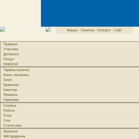
Форум
·
Паличка
·
Гоґвортс
·
Сайт
Правила
Учасники
Допомога
Пошук
HelpDesk
Чарівна паличка
Книга заклинань
Зілля
Крамниця
Інвентар
Ярмарок
Чарівники
Головна
Роботи
Очки
Учні
Статистика
Журнали
Мій Щоденник