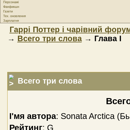
Персонажі
Фанфикшн
Газети
Тех. оновлення
Зарплатня
Гаррі Поттер і чарівний фору
→
Всего три слова
→ Глава I
Всего три слова
Всег
І'мя автора
: Sonata Arctica (
Рейтинг
: G