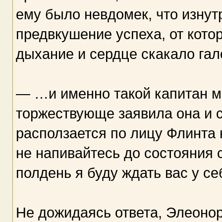
ему было невдомек, что изну
предвкушение успеха, от кото
дыхание и сердце скакало гал
— …и именно такой капитан мн
торжествующе заявила она и с
расползается по лицу Флинта
не напивайтесь до состояния 
полдень я буду ждать вас у се
Не дожидаясь ответа, Элеонор