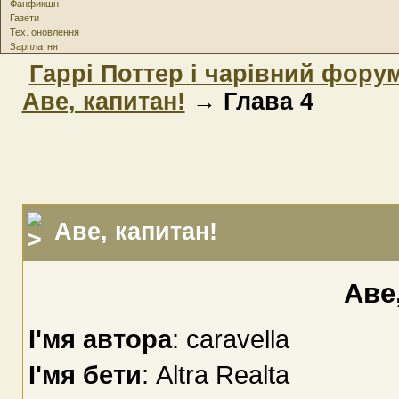
Фанфикшн
Газети
Тех. оновлення
Зарплатня
Гаррі Поттер і чарівний фору
Аве, капитан!
→ Глава 4
Аве, капитан!
Аве
І'мя автора
: caravella
І'мя бети
: Altra Realta