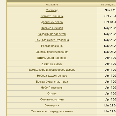
Название
Последнее
Снегопад
Nov 1 20
Легкость тишины
Oct 21 2
Дарить ей тепло
Oct 18 2
Письма с Земли
May 25 2
Каждому по заслугам
May 25 2
Там, где живут чудовища
May 25 2
Редкая роскошь
May 25 2
Ошибки проектирования
May 25 2
Штиль убьет нас всех
Apr 4 20
Я жил на Земле
Apr 4 20
Дождь, кофе и абрикосовое дерево
Apr 4 20
Небеса задают вопрос
Apr 4 20
Всегда будет счастлива
Apr 4 20
Небо Палестины
Apr 4 20
Огигия
Apr 4 20
Счастливого пути
Apr 4 20
Ва-ле-ри-я
Mar 29 2
Темнее всего перед рассветом
Mar 29 2