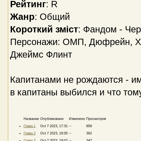
Рейтинг
: R
Жанр
: Общий
Короткий зміст
: Фандом - Че
Персонажи: ОМП, Дюфрейн, Хэ
Джеймс Флинт
Капитанами не рождаются - им
в капитаны выбился и что том
Название
Опубликовано
Изменено
Просмотров
Глава 1
Oct 7 2023, 17:31
--
858
Глава 2
Oct 7 2023, 19:05
--
362
Глава 3
Oct 7 2023, 19:07
--
347