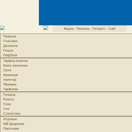
Форум
·
Паличка
·
Гоґвортс
·
Сайт
Правила
Учасники
Допомога
Пошук
HelpDesk
Чарівна паличка
Книга заклинань
Зілля
Крамниця
Інвентар
Ярмарок
Чарівники
Головна
Роботи
Очки
Учні
Статистика
Журнали
Мій Щоденник
Персонажі