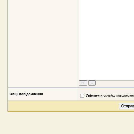
Опції повідомлення
Увімкнути
склейку повідомлен