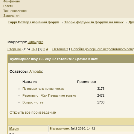
Фанфикшн
Газети
Тех. оновлення
Зарплатня
Гаррі Поттер і чарівний форум
→
Творчі форуми та форуми на інших
→
Дуе
Модератори:
Эфридика
.
Сторінки:
(115)
%
1
[2]
3
4
...
Остання »
(
Перейти до першого непрочитаного пові
Кулинарное шоу
, Вы ещё не готовите? Срочно к нам!
Соавторы
:
Ampata
;
Название
Просмотров
Путеводитель по выпускам
3178
Рецепты от Жан Пьера и не только
2472
Вопрос - ответ
1738
Открыть все произведение
Мэри
Відправлено:
Jul 2 2016, 14:42