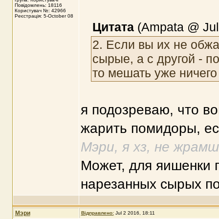
Повідомлень: 18116
Користувач №: 42966
Реєстрація: 5-October 08
Цитата
(Ampata @ Jul 
2. Если вы их не обжа
сырые, а с другой - 
то мешать уже ничего
я подозреваю, что в
жарить помидоры, е
Мэри, я хз, не жрам
Может, для яишенки 
нарезанных сырых по
Мэри
Відправлено:
Jul 2 2016, 18:11