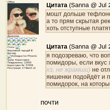
Offline
Цитата
(Sanna @ Jul 2
мошт дольше тефлоно
а то прям скрытая р
хоть отступные платят
Душенька.
Цитата
(Sanna @ Jul 2
Стать:
Верховний чародій
X
Вигляд:
я подозреваю, что во
Група: Користувачі
помидоры, если вкус
Повідомлень: 12955
Користувач №: 57658
хз, не жрамши)
не от
Реєстрація: 17-March 11
яишенки подойдёт и 
помидорок, на которы
почти