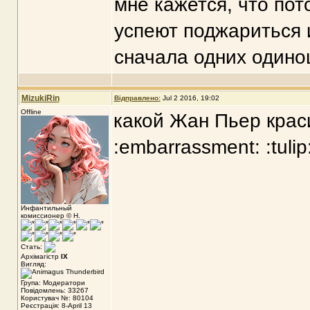
мне кажется, что пот
успеют поджариться 
сначала одних одино
MizukiRin
Відправлено:
Jul 2 2016, 19:02
Offline
какой Жан Пьер крас
:embarrassment: :tulip
Инфантильный
комиссионер © Н.
Стать:
Архімагістр
IX
Вигляд:
Група: Модератори
Повідомлень: 33267
Користувач №: 80104
Реєстрація: 8-April 13