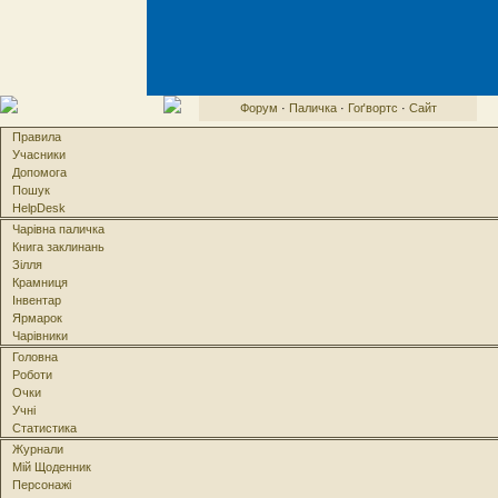
Форум
·
Паличка
·
Гоґвортс
·
Сайт
Правила
Учасники
Допомога
Пошук
HelpDesk
Чарівна паличка
Книга заклинань
Зілля
Крамниця
Інвентар
Ярмарок
Чарівники
Головна
Роботи
Очки
Учні
Статистика
Журнали
Мій Щоденник
Персонажі