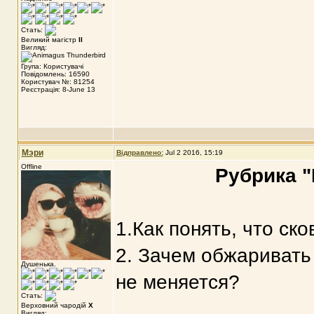
Стать:
Великий магістр
II
Вигляд:
Група: Користувачі
Повідомлень: 16590
Користувач №: 81254
Реєстрація: 8-June 13
Мэри
Відправлено:
Jul 2 2016, 15:19
Offline
Рубрика "
1.Как понять, что ск
2. Зачем обжаривать
Душенька.
не меняется?
Стать:
Верховний чародій
X
Вигляд: