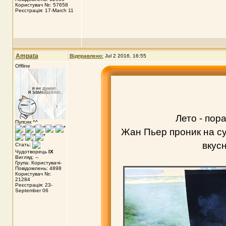
Користувач №: 57658
Реєстрація: 17-March 11
Ampata
Відправлено:
Jul 2 2016, 16:55
Offline
Лето - пор
Пупсик ^^
Жан Пьер проник на с
вкус
Стать:
Чудотворець
IX
Вигляд: --
Група: Користувачі-
Повідомлень: 4898
Користувач №:
21284
Реєстрація: 23-
September 06