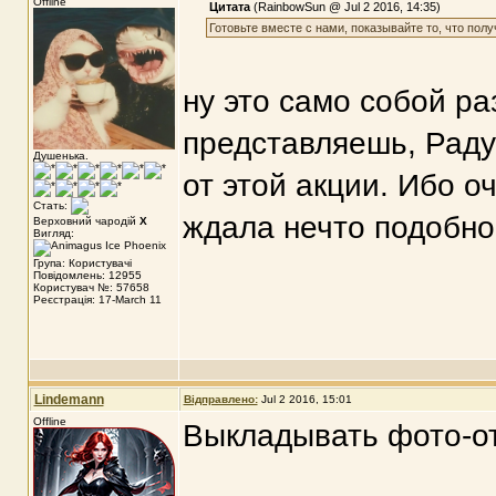
Offline
Цитата
(RainbowSun @ Jul 2 2016, 14:35)
Готовьте вместе с нами, показывайте то, что пол
ну это само собой р
представляешь, Радуг
Душенька.
от этой акции. Ибо оч
Стать:
ждала нечто подобное
Верховний чародій
X
Вигляд:
Група: Користувачі
Повідомлень: 12955
Користувач №: 57658
Реєстрація: 17-March 11
Lindemann
Відправлено:
Jul 2 2016, 15:01
Offline
Выкладывать фото-о