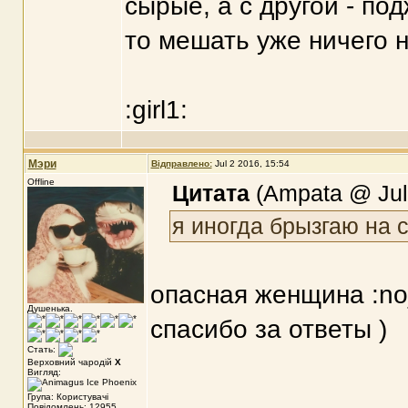
сырые, а с другой - по
то мешать уже ничего н
:girl1:
Мэри
Відправлено:
Jul 2 2016, 15:54
Offline
Цитата
(Ampata @ Jul 
я иногда брызгаю на 
опасная женщина :no
Душенька.
спасибо за ответы )
Стать:
Верховний чародій
X
Вигляд:
Група: Користувачі
Повідомлень: 12955