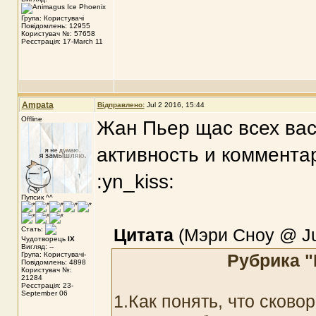
Група: Користувачі
Повідомлень: 12955
Користувач №: 57658
Реєстрація: 17-March 11
Ampata
Відправлено:
Jul 2 2016, 15:44
Offline
Жан Пьер щас всех вас
активность и комментар
:yn_kiss:
Пупсик ^^
Стать:
Цитата
(Мэри Сноу @ Jul
Чудотворець
IX
Вигляд: --
Група: Користувачі-
Рубрика "
Повідомлень: 4898
Користувач №:
21284
Реєстрація: 23-
September 06
1.Как понять, что сково