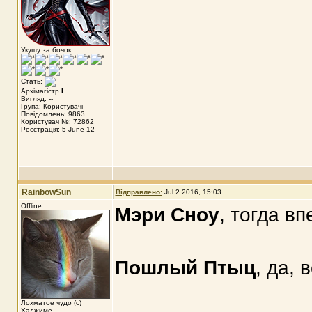
Укушу за бочок
Стать:
Архімагістр
I
Вигляд: --
Група: Користувачі
Повідомлень: 9863
Користувач №: 72862
Реєстрація: 5-June 12
RainbowSun
Відправлено:
Jul 2 2016, 15:03
Offline
Мэри Сноу
, тогда вп
Пошлый Птыц
, да, 
Лохматое чудо (с)
Хаджиме