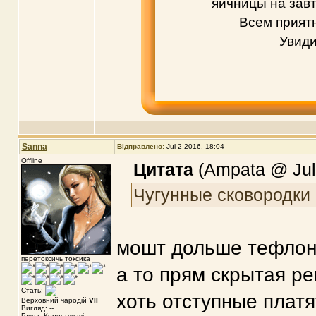
яичницы на завт
Всем приятн
Увиди
Sanna
Відправлено:
Jul 2 2016, 18:04
Offline
Цитата
(Ampata @ Jul 
Чугунные сковородки
мошт дольше тефлон
перетоксичь токсика
а то прям скрытая р
Стать:
хоть отступные платя
Верховний чародій
VII
Вигляд: --
Група: Користувачі