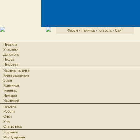
Форум
·
Паличка
·
Гоґвортс
·
Сайт
Правила
Учасники
Допомога
Пошук
HelpDesk
Чарівна паличка
Книга заклинань
Зілля
Крамниця
Інвентар
Ярмарок
Чарівники
Головна
Роботи
Очки
Учні
Статистика
Журнали
Мій Щоденник