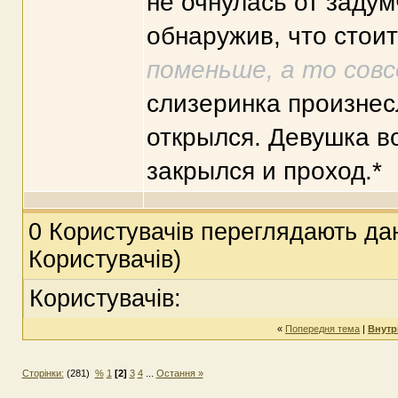
не очнулась от задум
обнаружив, что стоит
поменьше, а то совс
слизеринка произнесл
открылся. Девушка во
закрылся и проход.*
0 Користувачів переглядають дан
Користувачів)
Користувачів:
«
Попередня тема
|
Внутр
Сторінки:
(281)
%
1
[2]
3
4
...
Остання »