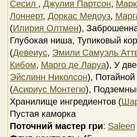
Сесил
,
Джулия Партсон
,
Марк
Лоннерт
,
Доркас Медоуз
,
Марг
(
Илирия Олтмен
), Заброшенна
Глубокая ниша, Тупиковый ко
(
Девеиус
,
Эмили Самуэль Атт
Кибом
,
Марго де Ларуа
), У дв
Эйслинн Николсон
), Потайной
(
Асириус Монтегю
), Подземны
Хранилище ингредиентов (
Шар
Пустая каморка
Поточний мастер гри
:
Saleen