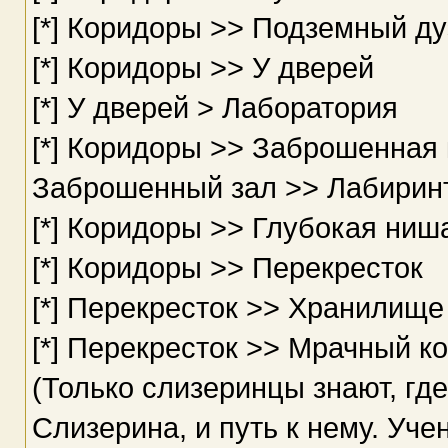
[*] Коридоры >> Подземный д
[*] Коридоры >> У дверей
[*] У дверей > Лаборатория
[*] Коридоры >> Заброшенная 
Заброшенный зал >> Лабирин
[*] Коридоры >> Глубокая ниш
[*] Коридоры >> Перекресток
[*] Перекресток >> Хранилище
[*] Перекресток >> Мрачный к
(Только слизеринцы знают, где
Слизерина, и путь к нему. Уче