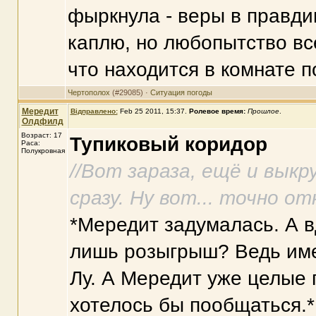
фыркнула - веры в правдив
каплю, но любопытство вс
что находится в комнате п
Чертополох
(#29085) ·
Ситуация погоды
Мередит
Відправлено:
Feb 25 2011, 15:37
.
Ролевое время:
Прошлое
.
Олдфилд
Возраст: 17
Тупиковый коридор
Раса:
Полукровная
//Вот зараза, ещё и вык
сразу. Ну вот... точно о
*Мередит задумалась. А в
лишь розыгрыш? Ведь име
Лу. А Мередит уже целые 
хотелось бы пообщаться.*