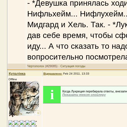
- *Девушка принялась ходи
Нифльхейм... Нифлухейм...
Мидгард и Хель. Так. - *Л
дав себе время, чтобы сфо
иду... А что сказать то на
вопросительно посмотрела
Чертополох
(#29085) ·
Ситуация погоды
Купалінка
Відправлено:
Feb 24 2011, 13:33
Offline
i
Когда Лукреция перебирала ответы, внезапн
Показати текст спойлеру