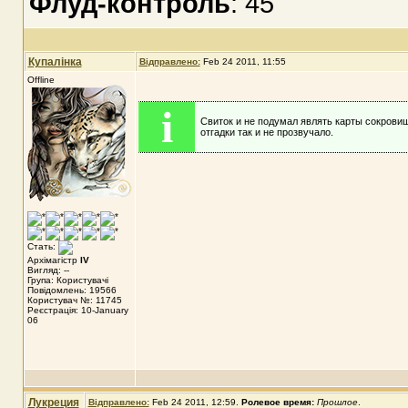
Флуд-контроль
: 45
Купалінка
Відправлено:
Feb 24 2011, 11:55
Offline
i
Свиток и не подумал являть карты сокровищ
отгадки так и не прозвучало.
Стать:
Архімагістр
IV
Вигляд: --
Група: Користувачі
Повідомлень: 19566
Користувач №: 11745
Реєстрація: 10-January
06
Лукреция
Відправлено:
Feb 24 2011, 12:59
.
Ролевое время:
Прошлое
.