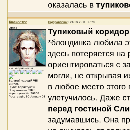
оказалась в
тупиков
Калиостро
Відправлено:
Feb 25 2011, 17:50
Offline
Тупиковый коридор
*блондинка любила э
здесь потеряется на 
ориентироваться с з
и.о. кадилоносца
могли, не открывая и
Великий чародій
VIII
Вигляд: --
в любое место этого
Група: Користувачі
Повідомлень: 2893
Користувач №: 36858
улетучилось. Даже ст
Реєстрація: 30-January 08
перед гостиной Сл
задумавшись. Она про