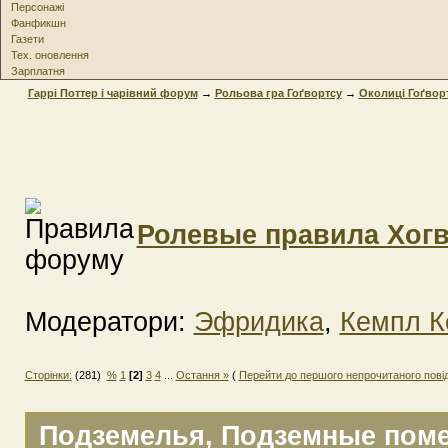
Персонажі
Фанфикшн
Газети
Тех. оновлення
Зарплатня
Гаррі Поттер і чарівний форум
→
Рольова гра Гоґвортсу
→
Околиці Гоґвор
Ролевые правила Хогв
Модератори:
Эфридика
,
Кемпл К
Сторінки:
(281)
%
1
[2]
3
4
...
Остання »
(
Перейти до першого непрочитаного пов
Подземелья
, Подземные пом