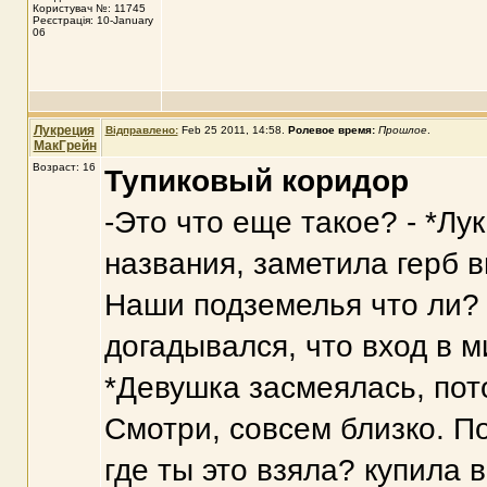
Користувач №: 11745
Реєстрація: 10-January
06
Лукреция
Відправлено:
Feb 25 2011, 14:58
.
Ролевое время:
Прошлое
.
МакГрейн
Возраст: 16
Тупиковый коридор
-Это что еще такое? - *Лу
названия, заметила герб в
Наши подземелья что ли? Х
догадывался, что вход в м
*Девушка засмеялась, пото
Смотри, совсем близко. По
где ты это взяла? купила 