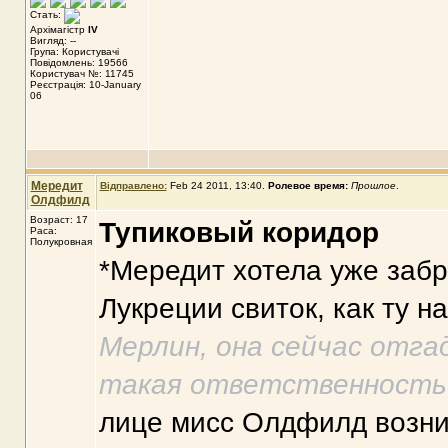
Стать:
Архімагістр
IV
Вигляд: --
Група: Користувачі
Повідомлень: 19566
Користувач №: 11745
Реєстрація: 10-January
06
Мередит
Відправлено:
Feb 24 2011, 13:40
.
Ролевое время:
Прошлое
.
Олдфилд
Возраст: 17
Тупиковый коридор
Раса:
Полукровная
*Мередит хотела уже забр
Лукреции свиток, как ту н
Мерлин, она сейчас отга
такая ответственность, 
лице мисс Олдфилд возни