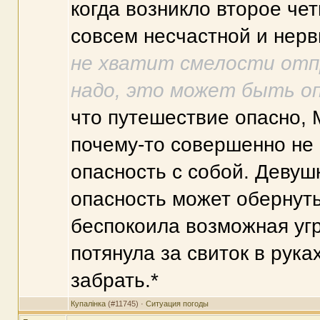
когда возникло второе че
совсем несчастной и нервн
не хватит смелости отп
надо, это может быть опа
что путешествие опасно, 
почему-то совершенно не
опасность с собой. Девушк
опасность может обернуть
беспокоила возможная угр
потянула за свиток в рук
забрать.*
Купалінка
(#11745) ·
Ситуация погоды