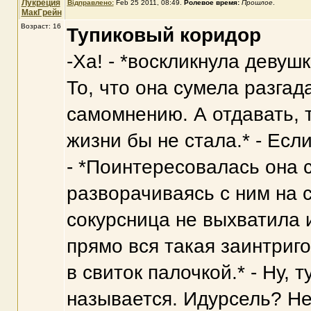
Лукреция
Відправлено:
Feb 25 2011, 08:49
.
Ролевое время:
Прошлое
.
МакГрейн
Возраст: 16
Тупиковый коридор
-Ха! - *воскликнула девуш
То, что она сумела разгад
самомнению. А отдавать, 
жизни бы не стала.* - Есл
- *Поинтересовалась она с
разворачиваясь с ним на 
сокурсница не выхватила и
прямо вся такая заинтриг
в свиток палочкой.* - Ну, т
называется. Идурсель? Нет