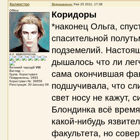
Калиостро
Відправлено:
Feb 25 2011, 17:38
Offline
Коридоры
*наконец Ольга, спус
спасительной полуть
подземелий. Настоящ
и.о. кадилоносца
дышалось что ли лег
Великий чародій
VIII
Вигляд: --
сама окончившая фак
Група: Користувачі
Повідомлень: 2893
Користувач №: 36858
подшучивала, что сли
Реєстрація: 30-January 08
свет носу не кажут, 
Блондинка всё время
какой-нибудь язвител
факультета, но сове