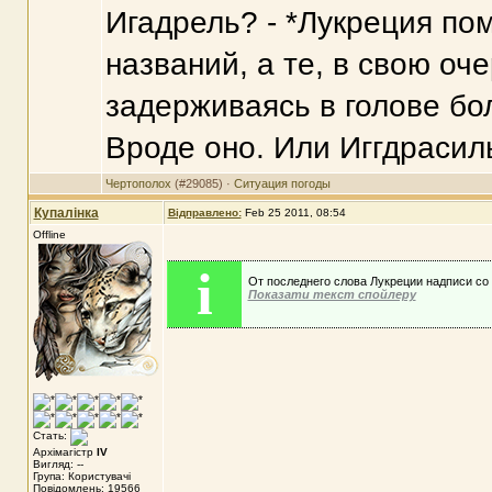
Игадрель? - *Лукреция п
названий, а те, в свою оч
задерживаясь в голове боле
Вроде оно. Или Иггдрасил
Чертополох
(#29085) ·
Ситуация погоды
Купалінка
Відправлено:
Feb 25 2011, 08:54
Offline
i
От последнего слова Лукреции надписи со 
Показати текст спойлеру
Стать:
Архімагістр
IV
Вигляд: --
Група: Користувачі
Повідомлень: 19566