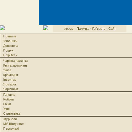
Форум
·
Паличка
·
Гоґвортс
·
Сайт
Правила
Учасники
Допомога
Пошук
HelpDesk
Чарівна паличка
Книга заклинань
Зілля
Крамниця
Інвентар
Ярмарок
Чарівники
Головна
Роботи
Очки
Учні
Статистика
Журнали
Мій Щоденник
Персонажі