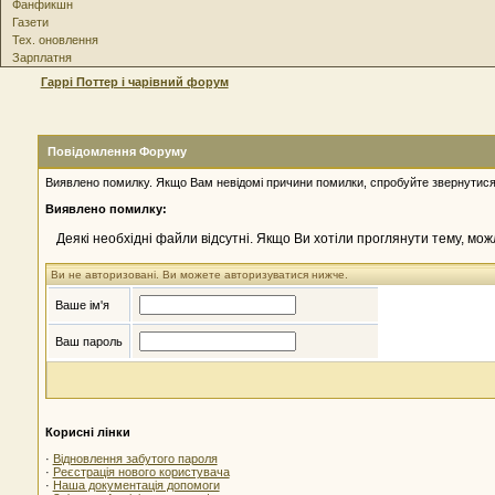
Фанфикшн
Газети
Тех. оновлення
Зарплатня
Гаррі Поттер і чарівний форум
Повідомлення Форуму
Виявлено помилку. Якщо Вам невідомі причини помилки, спробуйте звернутися
Виявлено помилку:
Деякі необхідні файли відсутні. Якщо Ви хотіли проглянути тему, мо
Ви не авторизовані. Ви можете авторизуватися нижче.
Ваше ім'я
Ваш пароль
Корисні лінки
·
Відновлення забутого пароля
·
Реєстрація нового користувача
·
Наша документація допомоги