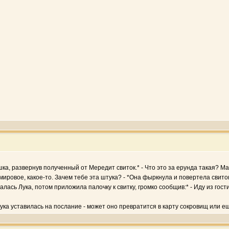
шка, развернув полученный от Мередит свиток.* - Что это за ерунда такая? М
мировое, какое-то. Зачем тебе эта штука? - *Она фыркнула и повертела свиток
сь Лука, потом приложила палочку к свитку, громко сообщив:* - Иду из гости
 *Лука уставилась на послание - может оно превратится в карту сокровищ или е