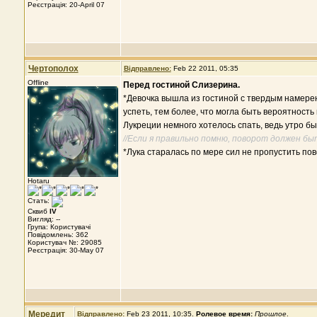
Реєстрація: 20-April 07
Чертополох
Відправлено:
Feb 22 2011, 05:35
Offline
Перед гостиной Слизерина.
*Девочка вышла из гостиной с твердым намерени
успеть, тем более, что могла быть вероятность
Лукреции немного хотелось спать, ведь утро б
//Если я правильно помню, поворот должен быт
*Лука старалась по мере сил не пропустить пов
Hotaru
Стать:
Сквиб
IV
Вигляд: --
Група: Користувачі
Повідомлень: 362
Користувач №: 29085
Реєстрація: 30-May 07
Мередит
Відправлено:
Feb 23 2011, 10:35
.
Ролевое время:
Прошлое
.