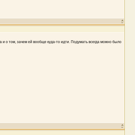
^
а и о том, зачем ей вообще куда-то идти. Подумать всегда можно было
^