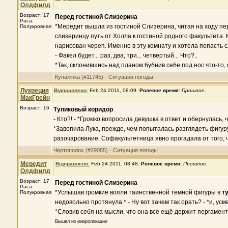
Олдфилд
Возраст: 17
Перед гостиной Слизерина
Раса:
*Мередит вышла из гостиной Слизерина, читая на ходу пе
Полукровная
слизеринцу путь от Холла к гостиной родного факультета.
нарисован череп. Именно в эту комнату и хотела попасть с
- Факел будет... раз, два, три... четвертый... Что?..
*Так, склонившись над планом бубнив себе под нос что-то,
Купалінка
(#11745) ·
Ситуация погоды
Лукреция
Відправлено:
Feb 24 2011, 08:09
.
Ролевое время:
Прошлое
.
МакГрейн
Возраст: 16
Тупиковый коридор
- Кто?! - *Громко вопросила девушка в ответ и обернулась, ч
*Завопила Лука, прежде, чем попыталась разглядеть фигуру 
разочарование. Софакультетница явно прогадала от того, ч
Чертополох
(#29085) ·
Ситуация погоды
Мередит
Відправлено:
Feb 24 2011, 08:48
.
Ролевое время:
Прошлое
.
Олдфилд
Возраст: 17
Перед гостиной Слизерина
Раса:
*Услышав громкие вопли таинственной темной фигуры в
т
Полукровная
недовольно протянула.* - Ну вот зачем так орать? - *и, у
*Словив себя на мысли, что она всё ещё держит пергамент
Вышел из микролокации