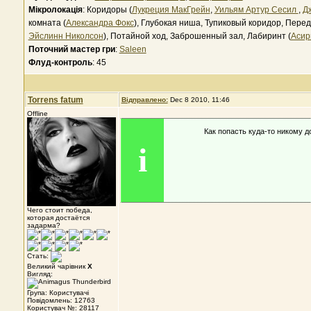
Мікролокація
: Коридоры (
Лукреция МакГрейн
,
Уильям Артур Сесил
,
Д
комната (
Александра Фокс
), Глубокая ниша, Тупиковый коридор, Перед
Эйслинн Николсон
), Потайной ход, Заброшенный зал, Лабиринт (
Асир
Поточний мастер гри
:
Saleen
Флуд-контроль
: 45
Torrens fatum
Відправлено:
Dec 8 2010, 11:46
Offline
Как попасть куда-то никому д
i
Чего стоит победа,
которая достаётся
задарма?
Стать:
Великий чарівник
X
Вигляд:
Група: Користувачі
Повідомлень: 12763
Користувач №: 28117