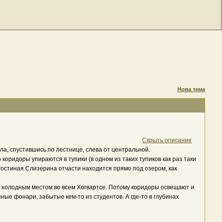
Нова тема
Скрыть описание
ла, спустившись по лестнице, слева от центральной.
оридоры упираются в тупики (в одном из таких тупиков как раз таки
гостиная Слизерина отчасти находится прямо под озером, как
ым холодным местом во всем Хогвартсе. Потому коридоры освещают и
ые фонари, забытые кем-то из студентов. А где-то в глубинах