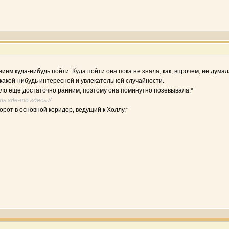
ем куда-нибудь пойти. Куда пойти она пока не знала, как, впрочем, не думал
 какой-нибудь интересной и увлекательной случайности.
ыло еще достаточно ранним, поэтому она поминутно позевывала.*
ь где-то здесь.//
орот в основной коридор, ведущий к Холлу.*