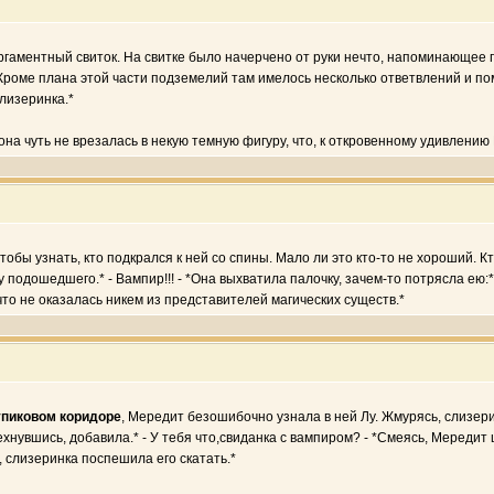
ргаментный свиток. На свитке было начерчено от руки нечто, напоминающее
 Кроме плана этой части подземелий там имелось несколько ответвлений и п
лизеринка.*
 она чуть не врезалась в некую темную фигуру, что, к откровенному удивлени
тобы узнать, кто подкрался к ней со спины. Мало ли это кто-то не хороший. Кто
подошедшего.* - Вампир!!! - *Она выхватила палочку, зачем-то потрясла ею:*
то не оказалась никем из представителей магических существ.*
упиковом коридоре
, Мередит безошибочно узнала в ней Лу. Жмурясь, слизери
смехнувшись, добавила.* - У тебя что,свиданка с вампиром? - *Смеясь, Мереди
, слизеринка поспешила его скатать.*