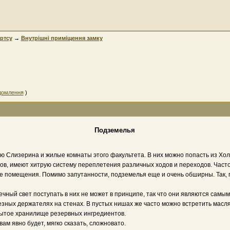
ртсу
→
Внутрішні приміщення замку
ідомлення
)
Подземелья
ю Слизерина и жилые комнаты этого факультета. В них можно попасть из Хол
в, имеют хитрую систему переплетения различных ходов и переходов. Часто к
ые помещения. Помимо запутанности, подземелья еще и очень обширны. Так, 
нечный свет поступать в них не может в принципе, так что они являются сам
зных держателях на стенах. В пустых нишах же часто можно встретить маслян
крытое хранилище резервных ингредиентов.
ам явно будет, мягко сказать, сложновато.