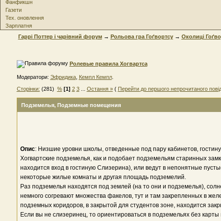
Фанфикшн
Газети
Тех. оновлення
Зарплатня
Гаррі Поттер і чарівний форум
→
Рольова гра Гоґвортсу
→
Околиці Гоґво
Ролевые правила Хогвартса
Модератори:
Эфридика
,
Кемпл Кемпл
.
Сторінки:
(281)
%
[1]
2
3
...
Остання »
(
Перейти до першого непрочитаного пов
Подземелья
, Подземные помещения
Опис
: Низшие уровни школы, отведенные под пару кабинетов, гостину
Хогвартские подземелья, как и подобает подземельям старинных замко
находится вход в гостиную Слизерина), или ведут в непонятные пуст
некоторые жилые комнаты и другая площадь подземелий.
Раз подземелья находятся под землей (на то они и подземелья), сол
немного согревают множества факелов, тут и там закрепленных в желе
подземных коридоров, в закрытой для студентов зоне, находится за
Если вы не слизеринец, то ориентироваться в подземельях без карты в