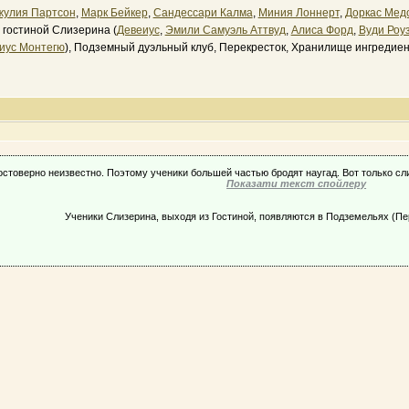
жулия Партсон
,
Марк Бейкер
,
Сандессари Калма
,
Миния Лоннерт
,
Доркас Мед
 гостиной Слизерина (
Девеиус
,
Эмили Самуэль Аттвуд
,
Алиса Форд
,
Вуди Роу
иус Монтегю
), Подземный дуэльный клуб, Перекресток, Хранилище ингредиен
остоверно неизвестно. Поэтому ученики большей частью бродят наугад. Вот только сл
Показати текст спойлеру
Ученики Слизерина, выходя из Гостиной, появляются в Подземельях (Пе