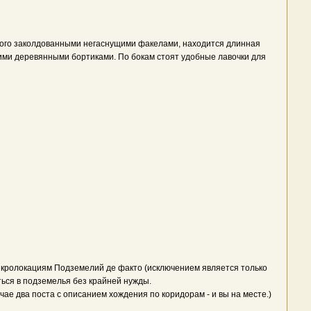
ного заколдованными негаснущими факелами, находится длинная
кими деревянными бортиками. По бокам стоят удобные лавочки для
м микролокациям Подземелий де факто (исключением является только
ться в подземелья без крайней нужды.
чае два поста с описанием хождения по коридорам - и вы на месте.)