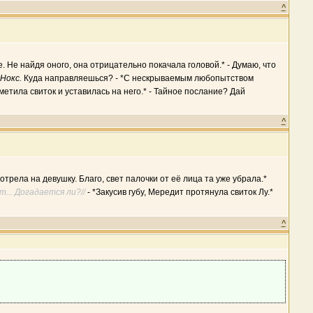
^
. Не найдя оного, она отрицательно покачала головой.* - Думаю, что
Нокс.
Куда направляешься? - *С нескрываемым любопытством
аметила свиток и уставилась на него.* - Тайное послание? Дай
^
трела на девушку. Благо, свет палочки от её лица та уже убрала.*
т... Догадается ли?//
- *Закусив губу, Мередит протянула свиток Лу.*
^