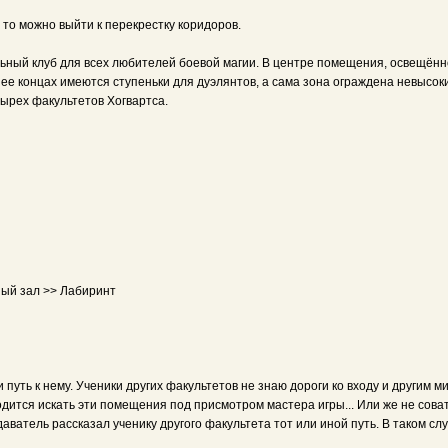
 то можно выйти к перекрестку коридоров.
льный клуб для всех любителей боевой магии. В центре помещения, освещён
ее концах имеются ступеньки для дуэлянтов, а сама зона ограждена невысо
ырех факультетов Хогвартса.
ный зал >> Лабиринт
и путь к нему. Ученики других факультетов не знаю дороги ко входу и други
дится искать эти помещения под присмотром мастера игры... Или же не сова
ватель рассказал ученику другого факультета тот или иной путь. В таком слу