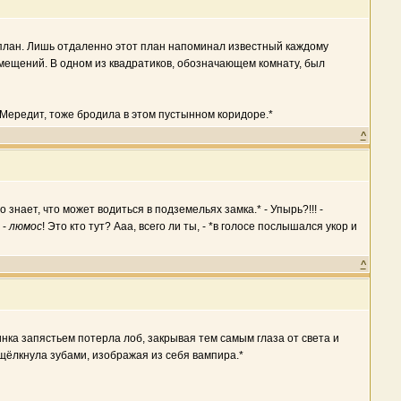
 план. Лишь отдаленно этот план напоминал известный каждому
омещений. В одном из квадратиков, обозначающем комнату, был
ю Мередит, тоже бродила в этом пустынном коридоре.*
^
 знает, что может водиться в подземельях замка.* - Упырь?!!! -
 -
люмос
! Это кто тут? Ааа, всего ли ты, - *в голосе послышался укор и
^
нка запястьем потерла лоб, закрывая тем самым глаза от света и
т щёлкнула зубами, изображая из себя вампира.*