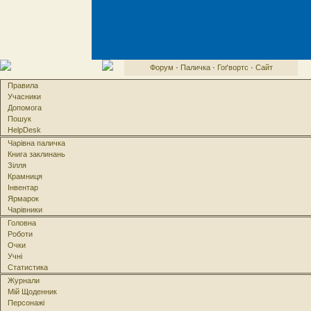
Форум
·
Паличка
·
Гоґвортс
·
Сайт
Правила
Учасники
Допомога
Пошук
HelpDesk
Чарівна паличка
Книга заклинань
Зілля
Крамниця
Інвентар
Ярмарок
Чарівники
Головна
Роботи
Очки
Учні
Статистика
Журнали
Мій Щоденник
Персонажі