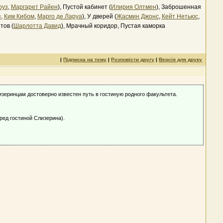
оуз
,
Маргарет Райен
), Пустой кабинет (
Илирия Олтмен
), Заброшенная
з
,
Ким Кибом
,
Марго де Ларуа
), У дверей (
Жасмин Джонс
,
Кейт Нетьюс
,
тов (
Шарлотта Давид
), Мрачный коридор, Пустая каморка
|
Підписка на тему
|
Розповісти другу
|
Версія для друку
изеринцам достоверно известен путь в гостиную родного факультета.
ред гостиной Слизерина).