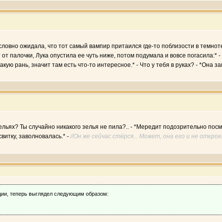
словно ожидала, что тот самый вампир притаился где-то поблизости в темноте
 от палочки, Лука опустила ее чуть ниже, потом подумала и вовсе погасила:* -
акую рань, значит там есть что-то интересное.* - Что у тебя в руках? - *Она з
ельях? Ты случайно никакого зелья не пила?.. - *Мередит подозрительно посмо
свитку, заволновалась.* -
//Он же сейчас стёрся... Может, она его и не открое
ции, теперь выглядел следующим образом: