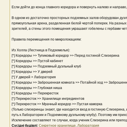
Если дойти до конца главного коридора и повернуть налево и направо,
В одном из достаточно просторных подземных залов оборудован дуэ
прямоугольная арена, разделенная белой чертой поперек. На разных 
зрителей, а стены этого помещения украшают гобелены с гербами чет
Правила перемещения по микролокациям:
Из Холла (Лестница в Подземелья):
[*] Коридоры >> Тупиковый коридор >> Перед гостиной Слизерина
[*] Коридоры >> Пустой кабинет
[*] Коридоры >> Подземный дуэльный клуб
[*] Коридоры >> У дверей
[*] У дверей > Лаборатория
[*] Коридоры >> Заброшенная комната >> Потайной ход >> Заброшен
[*] Коридоры >> Глубокая ниша
[*] Коридоры >> Перекресток
[*] Перекресток >> Хранилище ингредиентов
[*] Перекресток >> Мрачный коридор >> Пустая каморка
(Только слизеринцы знают, где находится вход в гостиную Слизерина, 
путь к Лаборатории и Подземному дуэльному клубу). Поэтому им прихо
Исключение составляют те случаи, когда ученик Слизерина или препода
Сусідні будівлі
:
Секретное хранилище
,
Лаборатория