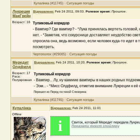
Купалінка
(#11745) ·
Ситуация погоды
Лукреция
Відправлено:
Feb 24 2011, 09:03
.
Ролевое время:
Прошлое
.
МакГрейн
Возраст: 16
Тупиковый коридор
- Вампир? Где вампир? - *Лука принялась вертеть головой, 
нет. - *Заметив, что сокурснице доставляет неудобство свет
спросила она, ведь возможно, если человек куда-то идет в т
посмотреть.
Чертополох
(#29085) ·
Ситуация погоды
Мередит
Відправлено:
Feb 24 2011, 10:20
.
Ролевое время:
Прошлое
.
Олдфилд
Возраст: 17
Тупиковый коридор
Раса:
- Вампир... Лу, ну какииие вампиры в наших родных подзем
Полукровная
- Ээм... - *Мисс Олдфилд, отметив внимание Лукреции к её 
Перешел из Перед гостиной Слизерина
Купалінка
(#11745) ·
Ситуация погоды
Купалінка
Відправлено:
Feb 24 2011, 11:01
Offline
i
Свиток, который Мередит передала Лукре
Показати текст спойлеру