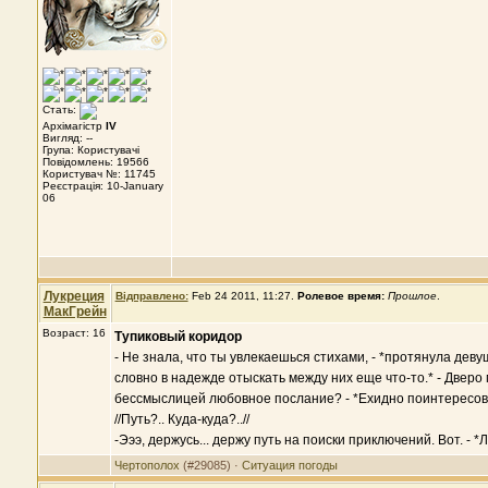
Стать:
Архімагістр
IV
Вигляд: --
Група: Користувачі
Повідомлень: 19566
Користувач №: 11745
Реєстрація: 10-January
06
Лукреция
Відправлено:
Feb 24 2011, 11:27
.
Ролевое время:
Прошлое
.
МакГрейн
Возраст: 16
Тупиковый коридор
- Не знала, что ты увлекаешься стихами, - *протянула деву
словно в надежде отыскать между них еще что-то.* - Дверо 
бессмыслицей любовное послание? - *Ехидно поинтересовала
//Путь?.. Куда-куда?..//
-Эээ, держусь... держу путь на поиски приключений. Вот. -
Чертополох
(#29085) ·
Ситуация погоды