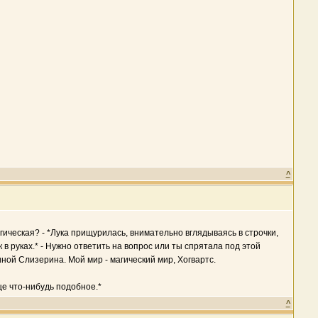
^
агическая? - *Лука прищурилась, внимательно вглядываясь в строчки,
 в руках.* - Нужно ответить на вопрос или ты спрятала под этой
ной Слизерина. Мой мир - магический мир, Хогвартс.
ще что-нибудь подобное.*
^