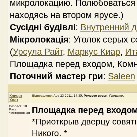
микролокацию. Полюбоваться
находясь на втором ярусе.)
Сусідні будівлі
:
Внутренний д
Мікролокація
: Уголок серых 
(
Урсула Райт
,
Маркус Киар
,
Ит
Площадка перед входом, Комна
Поточний мастер гри
:
Saleen
Клиорт
Відправлено:
Aug 23 2011, 14:35
.
Ролевое время:
Прошлое
.
Холт
Возраст: 18
Площадка перед входо
Раса:
Чистокровная
*Приоткрыв дверцу совятн
Никого. *