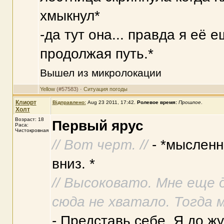
хмыкнул*
-да тут она... правда я её 
продолжая путь.*
Вышел из микролокации
Yellow
(#57583) ·
Ситуация погоды
Клиорт
Відправлено:
Aug 23 2011, 17:42
.
Ролевое время:
Прошлое
.
Холт
Возраст: 18
Первый ярус
Раса:
Чистокровная
// Вот черт. //
- *мысленн
вниз. *
// Высоковато. Мне еще 
сюда не хватало. Тогда м
- Представь себе. Я до ж