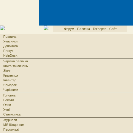
Форум
·
Паличка
·
Гоґвортс
·
Сайт
Правила
Учасники
Допомога
Пошук
HelpDesk
Чарівна паличка
Книга заклинань
Зілля
Крамниця
Інвентар
Ярмарок
Чарівники
Головна
Роботи
Очки
Учні
Статистика
Журнали
Мій Щоденник
Персонажі