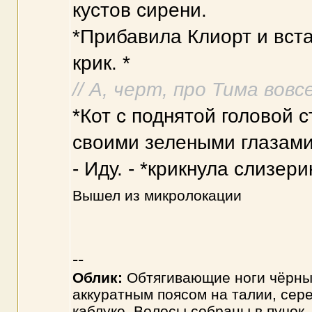
кустов сирени.
*Прибавила Клиорт и вст
крик. *
// А, черт, про Тима вовсе
*Кот с поднятой головой с
своими зелеными глазами
- Иду. - *крикнула слизер
Вышел из микролокации
--
Облик:
Обтягивающие ноги чёрные
аккуратным поясом на талии, сер
каблуке. Волосы собраны в пучок,