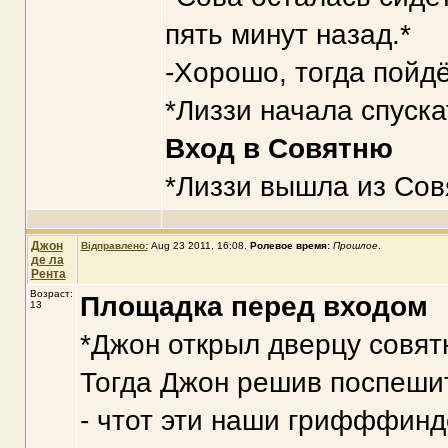
пять минут назад.*
-Хорошо, тогда пойдё
*Лиззи начала спуск
Вход в Совятню
*Лиззи вышла из Совя
Джон
Відправлено:
Aug 23 2011, 16:08
.
Ролевое время:
Прошлое
.
де ла
Рента
Возраст:
Площадка перед входом
13
*Джон открыл дверцу совятн
Тогда Джон решив поспешит
- чтот эти наши грифффинд