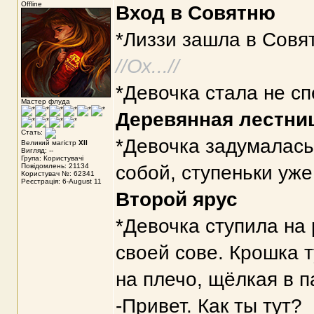
Offline
Вход в Совятню
*Лиззи зашла в Совят
//Ох...//
*Девочка стала не сп
Мастер флуда
Деревянная лестни
Стать:
*Девочка задумалась
Великий магістр
XII
Вигляд: --
Група: Користувачі
Повідомлень: 21134
собой, ступеньки уже
Користувач №: 62341
Реєстрація: 6-August 11
Второй ярус
*Девочка ступила на
своей сове. Крошка т
на плечо, щёлкая в п
-Привет. Как ты тут?