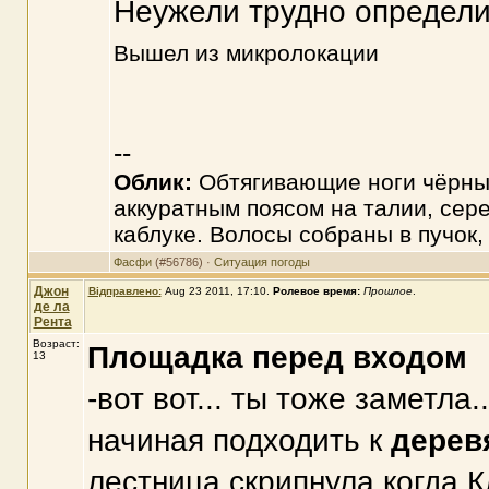
Неужели трудно определи
Вышел из микролокации
--
Облик:
Обтягивающие ноги чёрные
аккуратным поясом на талии, сер
каблуке. Волосы собраны в пучок,
Фасфи
(#56786) ·
Ситуация погоды
Джон
Відправлено:
Aug 23 2011, 17:10
.
Ролевое время:
Прошлое
.
де ла
Рента
Возраст:
Площадка перед входом
13
-вот вот... ты тоже заметл
начиная подходить к
дерев
лестница скрипнула когда К