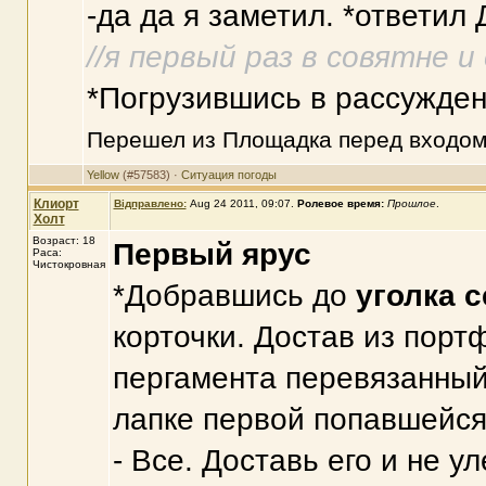
-да да я заметил. *ответил
//я первый раз в совятне 
*Погрузившись в рассужден
Перешел из Площадка перед входо
Yellow
(#57583) ·
Ситуация погоды
Клиорт
Відправлено:
Aug 24 2011, 09:07
.
Ролевое время:
Прошлое
.
Холт
Возраст: 18
Первый ярус
Раса:
Чистокровная
*Добравшись до
уголка 
корточки. Достав из порт
пергамента перевязанный 
лапке первой попавшейся 
- Все. Доставь его и не у