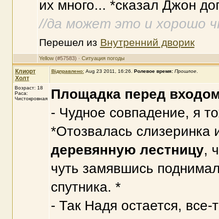
их много... *сказал Джон до
//да может это и хорошо чт
Перешел из
Внутренний дворик
Yellow
(#57583) ·
Ситуация погоды
Клиорт
Відправлено:
Aug 23 2011, 16:26
.
Ролевое время:
Прошлое
.
Холт
Возраст: 18
Площадка перед входо
Раса:
Чистокровная
- Чудное совпадение, я т
*Отозвалась слизеринка 
деревянную лестницу
, 
чуть замявшись поднимал
спутника. *
- Так Надя остается, все-т