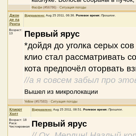
Фасфи
(#56786) ·
Ситуация погоды
Джон
Відправлено:
Aug 25 2011, 06:36
.
Ролевое время:
Прошлое
.
де ла
Рента
Возраст:
Первый ярус
13
*дойдя до уголка серых сов
клио стал рассматривать с
кота предпочёл оторвать взг
//а я совсем забыл про этов
Вышел из микролокации
Yellow
(#57583) ·
Ситуация погоды
Клиорт
Відправлено:
Aug 25 2011, 08:51
.
Ролевое время:
Прошлое
.
Холт
Возраст: 18
Первый ярус
Раса:
Чистокровная
// Ох, Мерлин! Наглый котя