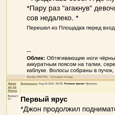
*Пару раз "агакнув" девоч
сов недалеко. *
Перешел из Площадка перед вхо
--
Облик:
Обтягивающие ноги чёрные
аккуратным поясом на талии, сер
каблуке. Волосы собраны в пучок,
Фасфи
(#56786) ·
Ситуация погоды
Джон
Відправлено:
Aug 24 2011, 06:56
.
Ролевое время:
Прошлое
.
де ла
Рента
Возраст:
Первый ярус
13
*Джон продолжил подниматс