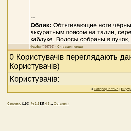
--
Облик:
Обтягивающие ноги чёрные
аккуратным поясом на талии, сер
каблуке. Волосы собраны в пучок,
Фасфи
(#56786) ·
Ситуация погоды
0 Користувачів переглядають дан
Користувачів)
Користувачів:
«
Попередня тема
|
Внутр
Сторінки:
(110)
%
1
2
[3]
4
5
...
Остання »