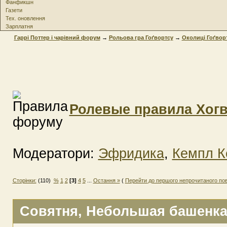
Фанфикшн
Газети
Тех. оновлення
Зарплатня
Гаррі Поттер і чарівний форум
→
Рольова гра Гоґвортсу
→
Околиці Гоґвор
Ролевые правила Хогв
Модератори:
Эфридика
,
Кемпл К
Сторінки:
(110)
%
1
2
[3]
4
5
...
Остання »
(
Перейти до першого непрочитаного по
Совятня
, Небольшая башенка