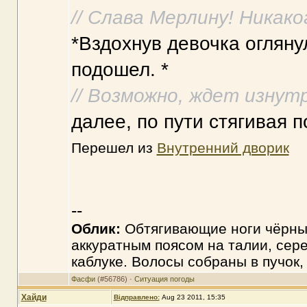
// Слава Мерлину! Никако
*Вздохнув девочка огляну
подошел. *
// Возможно, ждет изнутри
далее, по пути стягивая п
Перешел из
Внутренний дворик
--
Облик:
Обтягивающие ноги чёрные
аккуратным поясом на талии, сер
каблуке. Волосы собраны в пучок,
Фасфи
(#56786) ·
Ситуация погоды
Хайди
Відправлено:
Aug 23 2011, 15:35