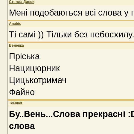
Стелла Дарси
Мені подобаються всі слова у 
Anubis
Ті самі )) Тільки без небосхилу.
Венерка
Пріська
Нацицюрник
Цицькотримач
Файно
Тёмная
Бу..Вень...Слова прекрасні 
слова