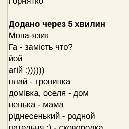
Горнятко
Додано через 5 хвилин
Мова-язик
Га - замість что?
йой
агій :))))))
плай - тропинка
домівка, оселя - дом
ненька - мама
ріднесенький - родной
пательня :) - сковородка