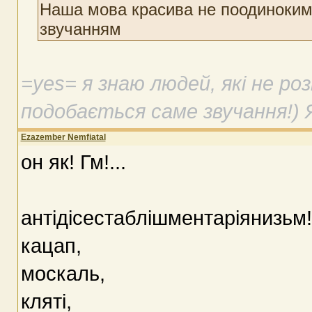
Наша мова красива не поодиноким
звучанням
=yes= я знаю людей, якi не ро
подобається саме звучання!) Я
Ezazember Nemfiatal
он як! Гм!...
антідісестаблішментаріянизьм!
кацап,
москаль,
кляті,