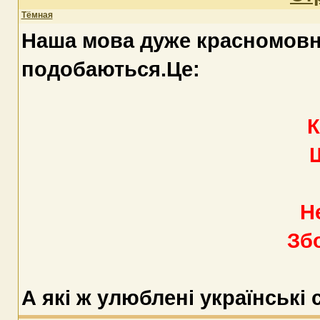
Тёмная
Наша мова дуже красномовна
подобаються.Це:
К
Н
Збо
А які ж улюблені українські 