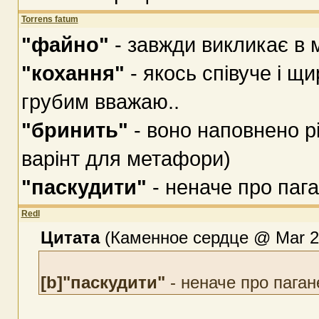
Torrens fatum
"файно"
- завжди викликає в
"кохання"
- якось співуче і щи
грубим вважаю..
"бринить"
- воно наповнено рі
варінт для метафори)
"паскудити"
- неначе про пага
Redl
Цитата
(Каменное сердце @ Mar 20
[b]"паскудити"
- неначе про паган