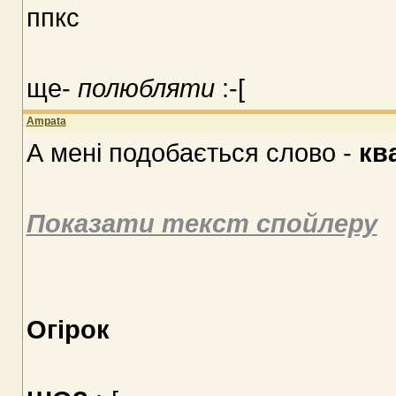
ппкс
ще-
полюбляти
:-[
Ampata
А мені подобається слово -
кв
Показати текст спойлеру
Огірок