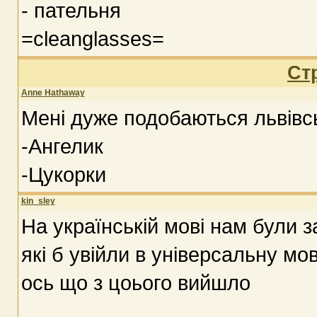
- пательня
=cleanglasses=
Ст
Anne Hathaway
Мені дуже подобаються львівськ
-Ангелик
-Цукорки
kin_sley
На українській мові нам були 
які б увійли в універсальну мо
ось що з цоього вийшло