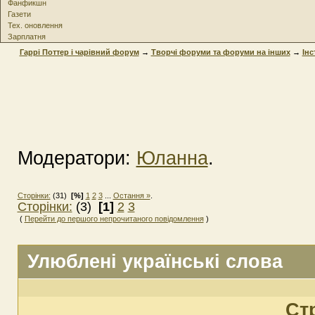
Фанфикшн
Газети
Тех. оновлення
Зарплатня
Гаррі Поттер і чарівний форум
→
Творчі форуми та форуми на інших
→
Інс
Модератори:
Юланна
.
Сторінки:
(31)
[%]
1
2
3
...
Остання »
.
Сторінки:
(3)
[1]
2
3
(
Перейти до першого непрочитаного повідомлення
)
Улюблені українські слова
Ст