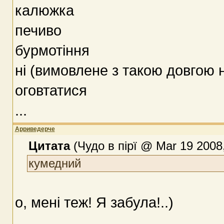
калюжка
печиво
бурмотіння
ні (вимовлене з такою довгою н
оговтатися
...
Арриведерче
Цитата
(Чудо в пірї @ Mar 19 2008,
кумедний
о, менi теж! Я забула!..)