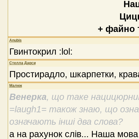
На
Циц
+ файно
Anubis
Гвинтокрил :lol:
Стелла Дарси
Простирадло, шкарпетки, крав
Малюк
Венерка
, що таке нацицюрни
=laugh1= також знаю, що озна
означають інші два слова?
а на рахунок слів... Наша мов