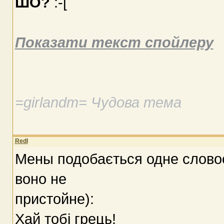
ШО?
:-[
Показати текст спойлеру
=girlandm= Чудова тема
Redl
Мены подобається одне слово
воно не
пристойне):
Хай тобі грець!