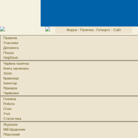
Форум
·
Паличка
·
Гоґвортс
·
Сайт
Правила
Учасники
Допомога
Пошук
HelpDesk
Чарівна паличка
Книга заклинань
Зілля
Крамниця
Інвентар
Ярмарок
Чарівники
Головна
Роботи
Очки
Учні
Статистика
Журнали
Мій Щоденник
Персонажі