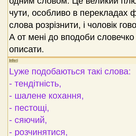
одним словом. Це великий плю
чути, особливо в перекладах ф
слова розрізнити, і чоловік гов
А от мені до вподоби словечко
описати.
Inferi
Lуже подобаються такі слова:
- тендітність,
- шалене кохання,
- пестощі,
- сяючий,
- розчинятися,