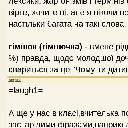
лексики, жаргонізмів і терміні
вірте, хочите ні, але я ніколи
настільки багата на такі слова.
гімнюк (гімнючка)
- вмене рід
%) правда, щодо молодшої доч
свариться за це "Чому ти дити
Ampata
=laugh1=
А ще у нас в класі,вчителька 
застарілими фразами,наприкл