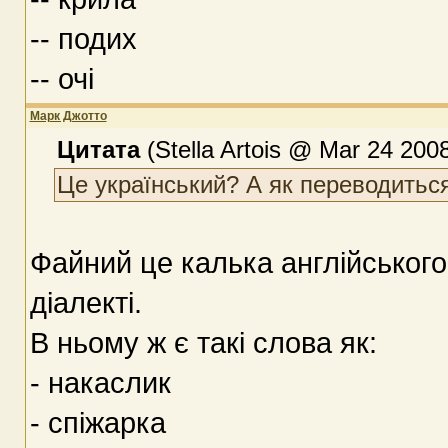
-- подих
-- очі
Марк Джотто
Цитата
(Stella Artois @ Mar 24 2008
Це український? А як переводиться
Файний це калька англійського
діалекті.
В ньому ж є такі слова як:
- накаслик
- спіжарка