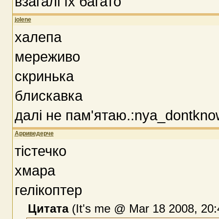
взагалі їх багато
jolene
халепа
мереживо
скринька
блискавка
далі не пам'ятаю.:nya_dontkno
Арриведерче
тiстечко
хмара
гелiкоптер
Цитата
(It's me @ Mar 18 2008, 20: