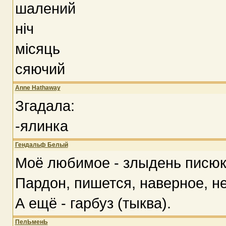
шалений
ніч
місяць
сяючий
Anne Hathaway
Згадала:
-ялинка
Гендальф Белый
Моё любимое - злыдень писюк
Пардон, пишется, наверное, не
А ещё - гарбуз (тыква).
ПелЬменЬ