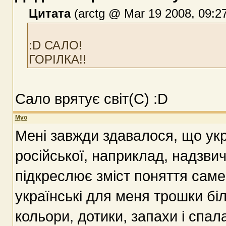
Цитата
(arctg @ Mar 19 2008, 09:2
:D САЛО!
ГОРІЛКА!!
Сало врятує світ(С) :D
Myo
Мені завжди здавалося, що укра
російської, наприклад, надзвич
підкреслює зміст поняття саме
українські для меня трошки біл
кольори, дотики, запахи і спа