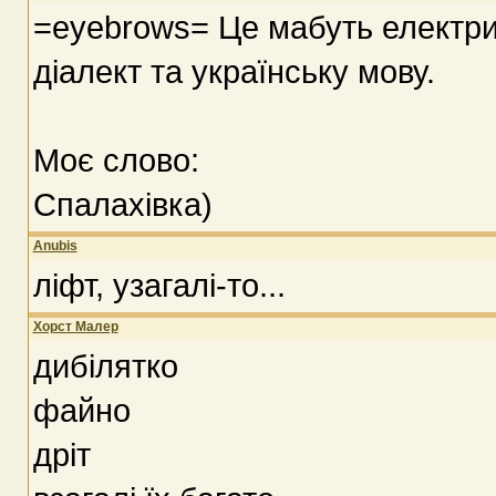
=eyebrows= Це мабуть електри
діалект та українську мову.
Моє слово:
Спалахівка)
Anubis
ліфт, узагалі-то...
Хорст Малер
дибілятко
файно
дріт