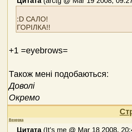
Цитата
(arctg @ Mar 19 2008, 09:2
:D САЛО!
ГОРІЛКА!!
+1 =eyebrows=
Також мені подобаються:
Доволі
Окремо
Ст
Венерка
Цитата
(It's me @ Mar 18 2008, 20: