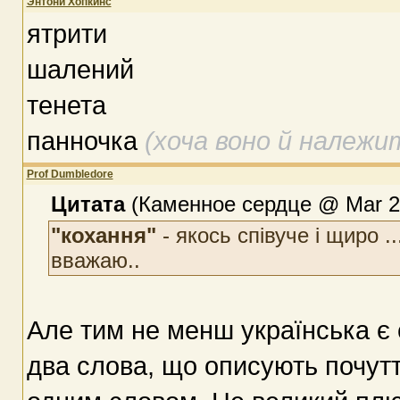
Энтони Хопкинс
ятрити
шалений
тенета
панночка
(хоча воно й належи
Prof Dumbledore
Цитата
(Каменное сердце @ Mar 20
"кохання"
- якось співуче і щиро .
вважаю..
Але тим не менш українська є
два слова, що описують почутт