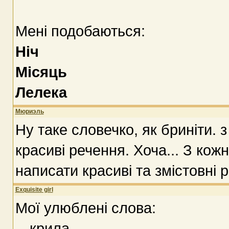
Мені подобаються:
Ніч
Місяць
Лелека
Мюриэль
Ну таке словечко, як бриніти.
красиві речення. Хоча... З кож
написати красиві та змістовні 
Exquisite girl
Мої улюблені слова:
-- крила