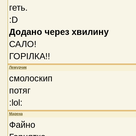
геть.
:D
Додано через хвилину
САЛО!
ГОРІЛКА!!
Лемурчик
смолоскип
потяг
:lol:
Марена
Файно