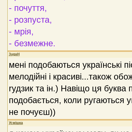
- почуття,
- розпуста,
- мрія,
- безмежне.
3ugaH
мені подобаються українські піс
мелодійні і красиві...також об
rудзик та ін.) Навіщо ця буква 
подобається, коли ругаються у
не почуєш))
Усмішка