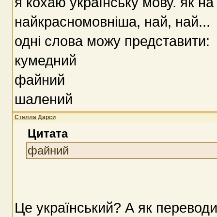
я кохаю українську мову. як на
найкрасномовніша, най, най...
одні слова можу представити:
кумедний
файний
шалений
Стелла Дарси
Цитата
файний
Це український? А як переводи