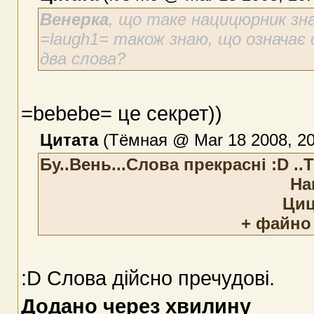
Венерка
, що таке нацицюрник зн
=laugh1= також знаю, що означає 
два слова?
=bebebe= це секрет))
Цитата
(Тёмная @ Mar 18 2008, 20
Бу..Вень...Слова прекрасні :D .
На
Циц
+ файно
:D Слова дійсно пречудові.
Додано через хвилину