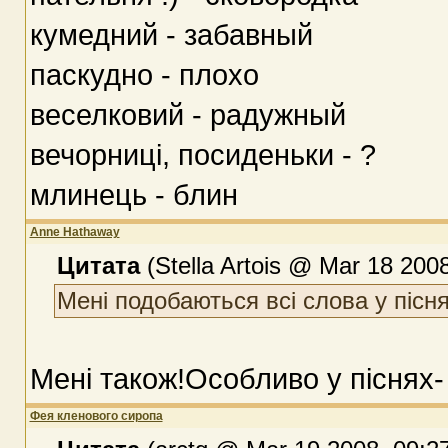
кумедний - забавный
паскудно - плохо
веселковий - радужный
вечорниці, посиденьки - ?
млинець - блин
Anne Hathaway
Цитата
(Stella Artois @ Mar 18 2008
Мені подобаються всі слова у пісн
Мені також!Особливо у піснях-
Фея кленового сиропа