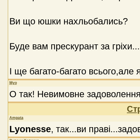
Ви що юшки нахльобались?
Буде вам прескурант за гріхи...
І ще багато-багато всього,але я
Myo
О так! Невимовне задоволення
Ст
Ampata
Lyonesse
, так...ви праві...задо