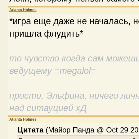
Atlanta Holmes
*игра еще даже не началась, 
пришла флудить*
то чувство когда сам можеш
ведущему =megalol=
прости, Эльфина, ничего личн
над ситауцией хД
Atlanta Holmes
Цитата
(Майор Панда @ Oct 29 201