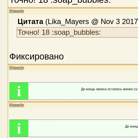
Rhiwelin
Цитата
(Lika_Mayers @ Nov 3 2017,
Точно! 18 :soap_bubbles:
Фиксировано
Rhiwelin
i
До конца записи осталось менее сут
Rhiwelin
i
До конца