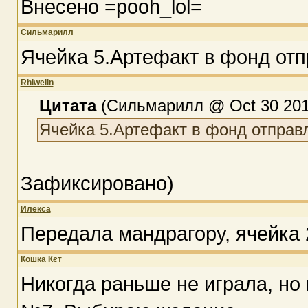
Внесено =pooh_lol=
Сильмарилл
Ячейка 5.Артефакт в фонд отп
Rhiwelin
Цитата
(Сильмарилл @ Oct 30 2017
Ячейка 5.Артефакт в фонд отправ
Зафиксировано)
Илекса
Передала мандрагору, ячейка 
Кошка Кєт
Никогда раньше не играла, но