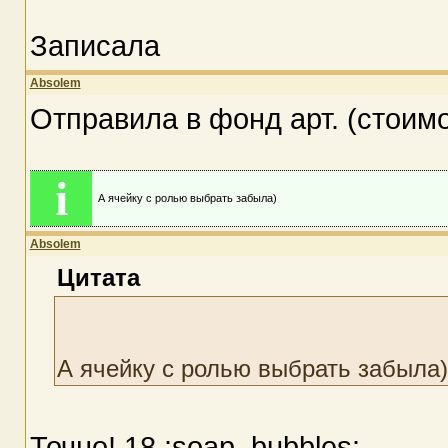
Записала
Absolem
Отправила в фонд арт. (стоимо
i
А ячейку с ролью выбрать забыла)
Absolem
Цитата
А ячейку с ролью выбрать забыла)
Точно! 18 :soap_bubbles: