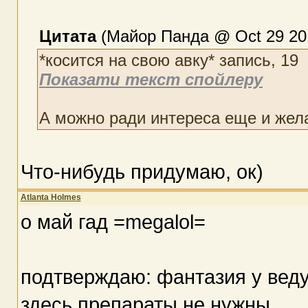
Цитата
(Майор Панда @ Oct 29 201
*косится на свою авку* запись, 19
Показати текст спойлеру
А можно ради интереса еще и жел
Что-нибудь придумаю, ок)
Atlanta Holmes
о май гад =megalol=
подтверждаю: фантазия у вед
здесь препараты не нужны