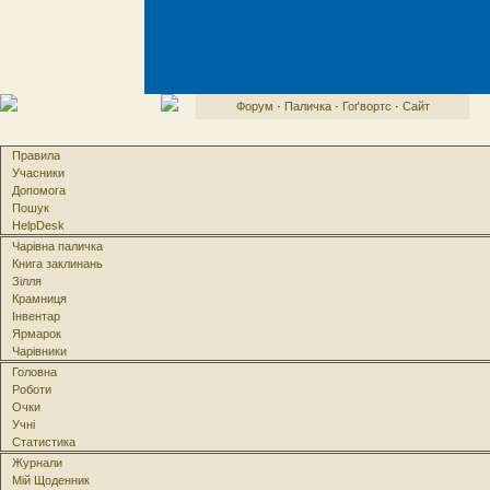
Форум
·
Паличка
·
Гоґвортс
·
Сайт
Правила
Учасники
Допомога
Пошук
HelpDesk
Чарівна паличка
Книга заклинань
Зілля
Крамниця
Інвентар
Ярмарок
Чарівники
Головна
Роботи
Очки
Учні
Статистика
Журнали
Мій Щоденник