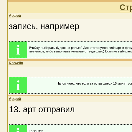
Ст
Арфей
запись, например
i
Ячейку выбирать будешь с ролью? Для этого нужно либо арт в фонд
галлеонов, либо выполнить желание от ведущего) Если не выбираеш
Rhiwelin
i
Напоминаю, что если за оставшиеся 15 минут ус
Арфей
13. арт отправил
13 занята.