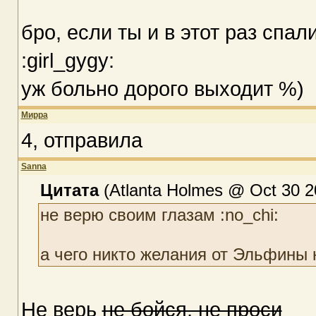
бро, если ты и в этот раз спал
:girl_gygy:
уж больно дорого выходит %)
Мирра
4, отправила
Sanna
Цитата
(Atlanta Holmes @ Oct 30 2
не верю своим глазам :no_chi:
а чего никто желания от Эльфины н
Не верь
не бойся, не проси