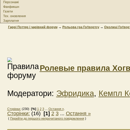
Персонажі
Фанфикшн
Газети
Тех. оновлення
Зарплатня
Гаррі Поттер і чарівний форум
→
Рольова гра Гоґвортсу
→
Околиці Гоґвор
Ролевые правила Хогв
Модератори:
Эфридика
,
Кемпл К
Сторінки:
(230)
[%]
1
2
3
...
Остання »
.
Сторінки:
(16)
[1]
2
3
...
Остання »
(
Перейти до першого непрочитаного повідомлення
)