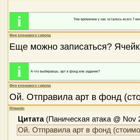
i
Тем временем у нас осталось всего 7 мест
Фея кленового сиропа
Еще можно записаться? Ячей
i
А что выбираешь: арт в фонд или задание?
Фея кленового сиропа
Ой. Отправила арт в фонд (сто
Rhiwelin
Цитата
(Паническая атака @ Nov 2
Ой. Отправила арт в фонд (стоимос