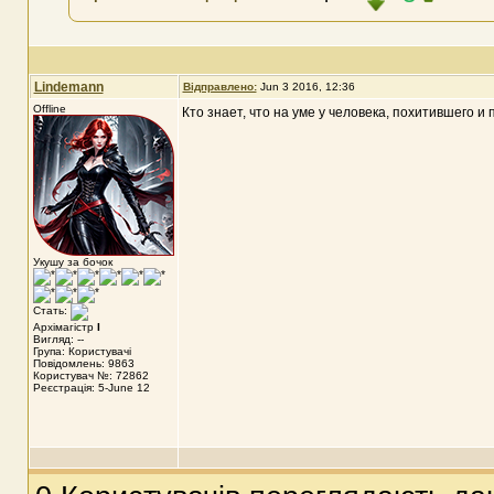
Lindemann
Відправлено:
Jun 3 2016, 12:36
Offline
Кто знает, что на уме у человека, похитившего 
Укушу за бочок
Стать:
Архімагістр
I
Вигляд: --
Група: Користувачі
Повідомлень: 9863
Користувач №: 72862
Реєстрація: 5-June 12