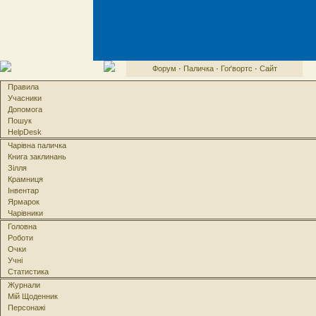
Форум
·
Паличка
·
Гоґвортс
·
Сайт
Правила
Учасники
Допомога
Пошук
HelpDesk
Чарівна паличка
Книга заклинань
Зілля
Крамниця
Інвентар
Ярмарок
Чарівники
Головна
Роботи
Очки
Учні
Статистика
Журнали
Мій Щоденник
Персонажі