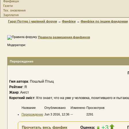
Фанфикшн
Газети
Тех. оновлення
Зарплатня
Гаррі Поттер і чарівний форум
→
Фанфіки
→
Фанфіки по іншим фандомам
Правила размещения фанфиков
Модератори:
Перерождение
І'мя автора
: Пошлый Птыц
Рейтинг
: R
Жанр
: Ангст
Короткий зміст
: Кто знает, что на уме у человека, похитившего и пыта
Название
Опубликовано
Изменено
Просмотров
Перерождение
Jun 3 2016, 12:36
--
2291
+3
Прочитать весь фанфик
Оценка: