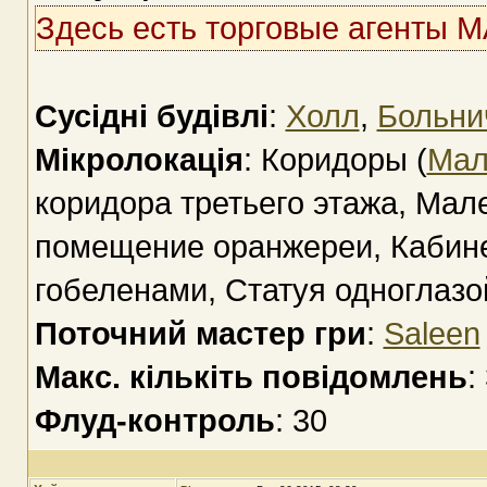
Здесь есть торговые агенты 
Сусідні будівлі
:
Холл
,
Больни
Мікролокація
: Коридоры (
Мал
коридора третьего этажа, Ма
помещение оранжереи, Кабине
гобеленами, Статуя одноглаз
Поточний мастер гри
:
Saleen
Макс. кількіть повідомлень
:
Флуд-контроль
: 30