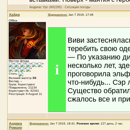
Андреас Урс
(#92285) ·
Ситуация погоды
Хайди
Відправлено:
Jan 7 2016, 17:46
Offline
Виви застеснялас
теребить свою од
— По указанию ди
Мастер флуда
несколько лет, зд
i
проговорила эльф
Стать:
Великий магістр
XII
что-нибудь... Сэр
Вигляд: --
Група: Користувачі
Повідомлень: 21134
Существо обратил
Користувач №: 62341
Реєстрація: 6-August 11
сжалось все и при
Андреа
Відправлено:
Jan 7 2016, 18:41
.
Ролевое время:
127 день, 2 час.
Романо