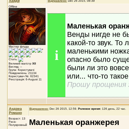
Хайди
Відправлено:
Dec 26 2015, 08:39
Offline
Маленькая оран
Венды нигде не б
какой-то звук. То 
Мастер флуда
маленькими ножкам
i
опасно было суще
Стать:
Великий магістр
XII
были ли это вовсе
Вигляд: --
Група: Користувачі
Повідомлень: 21134
или... что-то тако
Користувач №: 62341
Реєстрація: 6-August 11
Прошу прощения з
Андреа
Відправлено:
Dec 26 2015, 12:59
.
Ролевое время:
126 день, 22 час.
Романо
Возраст: 13
Маленькая оранжерея
Раса:
Полукровный