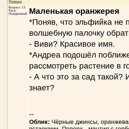
Романо
Возраст: 13
Маленькая оранжерея
Раса:
Полукровный
*Поняв, что эльфийка не 
волшебную палочку обрат
- Виви? Красивое имя.
*Андреа подошёл поближе
рассмотреть растение в г
- А что это за сад такой?
знает?
--
Облик:
Чёрные джинсы, оранжевая
вставками. Поверх - мантия с гер