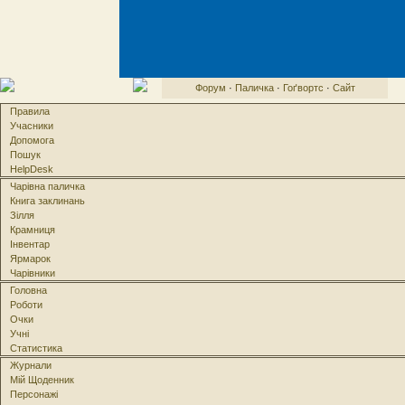
Форум
·
Паличка
·
Гоґвортс
·
Сайт
Правила
Учасники
Допомога
Пошук
HelpDesk
Чарівна паличка
Книга заклинань
Зілля
Крамниця
Інвентар
Ярмарок
Чарівники
Головна
Роботи
Очки
Учні
Статистика
Журнали
Мій Щоденник
Персонажі