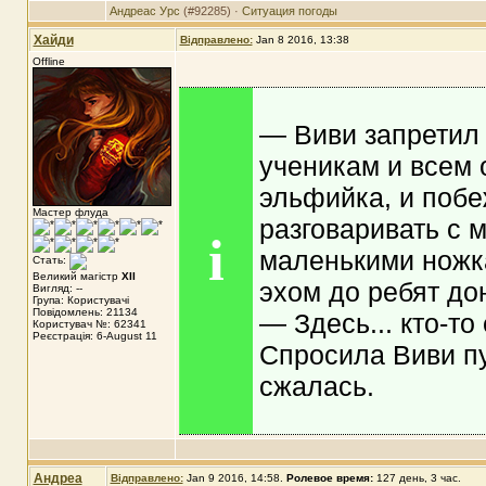
Андреас Урс
(#92285) ·
Ситуация погоды
Хайди
Відправлено:
Jan 8 2016, 13:38
Offline
— Виви запретил 
ученикам и всем 
эльфийка, и побе
Мастер флуда
разговаривать с 
i
маленькими ножка
Стать:
Великий магістр
XII
эхом до ребят до
Вигляд: --
Група: Користувачі
Повідомлень: 21134
— Здесь... кто-т
Користувач №: 62341
Реєстрація: 6-August 11
Спросила Виви пу
сжалась.
Андреа
Відправлено:
Jan 9 2016, 14:58
.
Ролевое время:
127 день, 3 час.