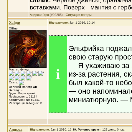
Облик:
Чёрные джинсы, оранжевая
вставками. Поверх - мантия с гер
Андреас Урс
(#92285) ·
Ситуация погоды
Хайди
Відправлено:
Jan 1 2016, 10:14
Offline
Эльфийка поджала
свою старую прос
— Я ухаживаю за 
i
Мастер флуда
из-за растения, с
был какой-то неб
Стать:
Великий магістр
XII
— оно напоминало
Вигляд: --
Група: Користувачі
Повідомлень: 21134
миниатюрную. — Ме
Користувач №: 62341
Реєстрація: 6-August 11
Андреа
Відправлено:
Jan 1 2016, 16:39
.
Ролевое время:
127 день, 0 час.