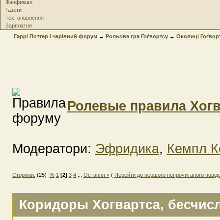
Фанфикшн
Газети
Тех. оновлення
Зарплатня
Гаррі Поттер і чарівний форум
→
Рольова гра Гоґвортсу
→
Околиці Гоґвор
Ролевые правила Хогв
Модератори:
Эфридика
,
Кемпл К
Сторінки:
(25)
%
1
[2]
3
4
...
Остання »
(
Перейти до першого непрочитаного повід
Коридоры Хогвартса
, бесчи