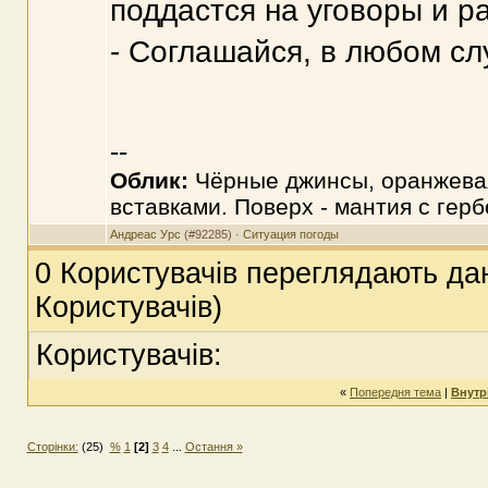
поддастся на уговоры и р
- Соглашайся, в любом сл
--
Облик:
Чёрные джинсы, оранжевая
вставками. Поверх - мантия с гер
Андреас Урс
(#92285) ·
Ситуация погоды
0 Користувачів переглядають дан
Користувачів)
Користувачів:
«
Попередня тема
|
Внутр
Сторінки:
(25)
%
1
[2]
3
4
...
Остання »