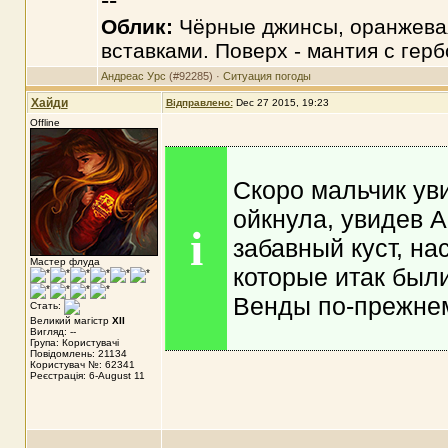
Облик:
Чёрные джинсы, оранжевая
вставками. Поверх - мантия с гер
Андреас Урс
(#92285) ·
Ситуация погоды
Хайди
Відправлено:
Dec 27 2015, 19:23
Offline
Скоро мальчик ув
ойкнула, увидев А
i
забавный куст, на
Мастер флуда
которые итак был
Венды по-прежнем
Стать:
Великий магістр
XII
Вигляд: --
Група: Користувачі
Повідомлень: 21134
Користувач №: 62341
Реєстрація: 6-August 11