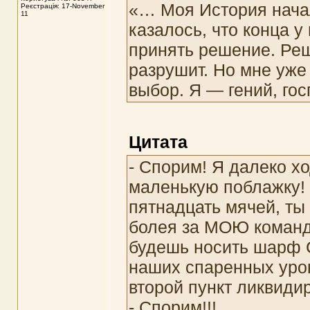
«… Моя История нача
Реєстрація: 17-November
11
казалось, что конца у 
принять решение. Реш
разрушит. Но мне уже
выбор. Я — гений, го
Цитата
- Спорим! Я далеко хо
маленькую поблажку! 
пятнадцать мячей, ты
болея за МОЮ команду
будешь носить шарф С
наших спаренных урок
второй пункт ликвиди
- Спорим!!!