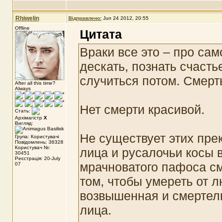
Rhiwelin
Відправлено:
Jun 24 2012, 20:55
Offline
Цитата
Враки все это – про сам
дескать, познать счастье
случиться потом. Смерть
After all this time?
Always
Нет смерти красивой.
Стать:
Архімагістр
X
Вигляд:
Не существует этих пр
Група: Користувачі
Повідомлень: 36328
Користувач №:
лица и русалочьи косы 
30451
Реєстрація: 20-July
мрачноватого пафоса см
07
том, чтобы умереть от 
возвышенная и смертель
лица.