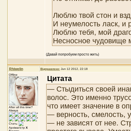
Люблю твой стон и взд
И неумелость ласк, и р
Люблю тебя, мой драг
Несносное чудовище 
(Давай попробуем просто жить)
Rhiwelin
Відправлено:
Jun 12 2012, 22:18
Offline
Цитата
— Стыдиться своей инако
волос. Это именно трус
что имеет значение в о
After all this time?
Always
— верность, смелость, 
— не зависят от нее. Ст
Стать:
Архімагістр
X
Вигляд: