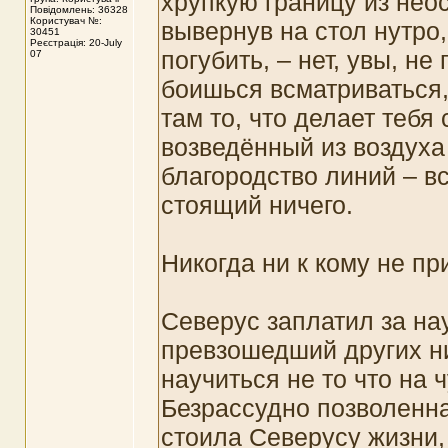
хрупкую границу из неос
Повідомлень: 36328
Користувач №:
вывернув на стол нутро,
30451
Реєстрація: 20-July
погубить, – нет, увы, не
07
боишься всматриваться, 
там то, что делает тебя
возведённый из воздуха 
благородство линий – вс
стоящий ничего.
Никогда ни к кому не пр
Северус заплатил за на
превзошедший других ни
научиться не то что на 
Безрассудно позволенн
стоила Северусу жизни,