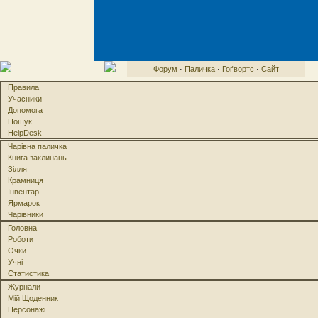
Форум
·
Паличка
·
Гоґвортс
·
Сайт
Правила
Учасники
Допомога
Пошук
HelpDesk
Чарівна паличка
Книга заклинань
Зілля
Крамниця
Інвентар
Ярмарок
Чарівники
Головна
Роботи
Очки
Учні
Статистика
Журнали
Мій Щоденник
Персонажі