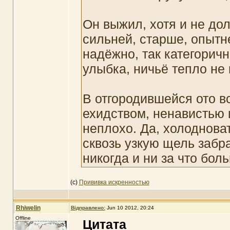
Он выжил, хотя и не до
сильней, старше, опытн
надёжно, так категоричн
улыбка, ничьё тепло не 
В отгородившейся ото в
ехидством, ненавистью 
неплохо. Да, холоднова
сквозь узкую щель забра
никогда и ни за что бол
(с)
Прививка искренностью
Rhiwelin
Відправлено:
Jun 10 2012, 20:24
Offline
Цитата