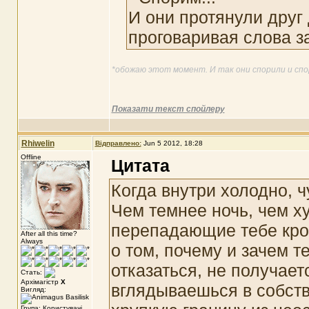
И они протянули друг
проговаривая слова з
*обожаю этот момент. И так они спорили и спор
Показати текст спойлеру
Rhiwelin
Відправлено:
Jun 5 2012, 18:28
Offline
Цитата
Когда внутри холодно, 
Чем темнее ночь, чем х
перепадающие тебе кро
After all this time?
Always
о том, почему и зачем те
отказаться, не получае
Стать:
Архімагістр
X
вглядываешься в собств
Вигляд:
Група: Користувачі