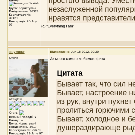
простого вывода. Умест
незаслуженной популярно
Група: Користувачі
Повідомлень: 36328
Користувач №:
нравятся представители 
30451
Реєстрація: 20-July
07
(с) "Everything I am"
seymour
Відправлено:
Jun 18 2012, 20:20
Offline
Из моего самого любимого фика.
Цитата
Бывает так, что сил н
Бывает, настроение н
из рук, внутри пухнет
afterglow
пролиться горючими с
Стать:
Бывает, холодное и б
Великий чародій
V
Вигляд: --
Група: Користувачі
душераздирающе рыдае
Повідомлень: 4917
Користувач №: 29673
Реєстрація: 21-June 07