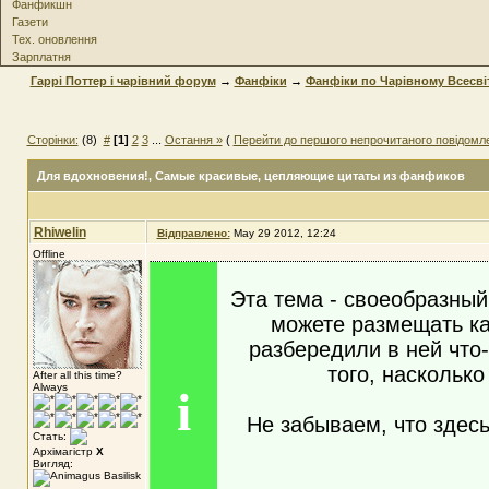
Фанфикшн
Газети
Тех. оновлення
Зарплатня
Гаррі Поттер і чарівний форум
→
Фанфіки
→
Фанфіки по Чарівному Всесві
Сторінки:
(8)
#
[1]
2
3
...
Остання »
(
Перейти до першого непрочитаного повідомл
Для вдохновения!
, Самые красивые, цепляющие цитаты из фанфиков
Rhiwelin
Відправлено:
May 29 2012, 12:24
Offline
Эта тема - своеобразный
можете размещать ка
разбередили в ней что
того, наскольк
After all this time?
Always
i
Не забываем, что здесь
Стать:
Архімагістр
X
Вигляд: