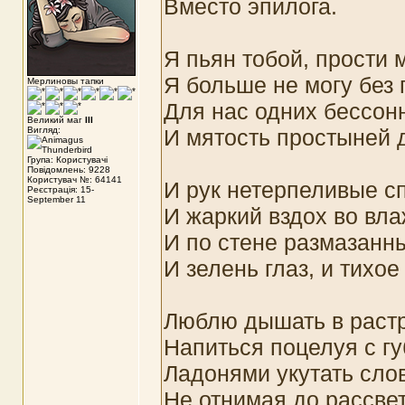
Вместо эпилога.
Я пьян тобой, прости м
Я больше не могу без г
Мерлиновы тапки
Для нас одних бессон
Великий маг
III
Вигляд:
И мятость простыней д
Група: Користувачі
Повідомлень: 9228
Користувач №: 64141
И рук нетерпеливые с
Реєстрація: 15-
September 11
И жаркий вздох во вла
И по стене размазанны
И зелень глаз, и тих
Люблю дышать в растр
Напиться поцелуя с гу
Ладонями укутать сло
Не отнимая до рассвет