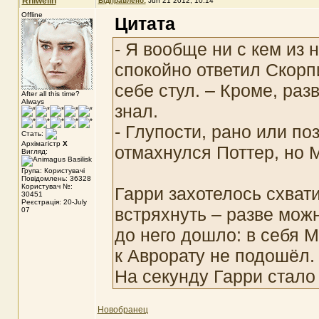
Rhiwelin
Відправлено:
Jun 21 2012, 10:14
Offline
Цитата
- Я вообще ни с кем из 
спокойно ответил Скорпи
себе стул. – Кроме, раз
After all this time?
Always
знал.
- Глупости, рано или по
Стать:
Архімагістр
X
отмахнулся Поттер, но 
Вигляд:
Група: Користувачі
Повідомлень: 36328
Користувач №:
Гарри захотелось схвати
30451
Реєстрація: 20-July
встряхнуть – разве можн
07
до него дошло: в себя М
к Аврорату не подошёл. 
На секунду Гарри стало 
Новобранец