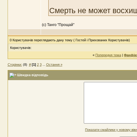
Смерть не может восхища
(с) Танго "Прощай"
0 Користувачів переглядають дану тему ( Гостей і Прихованих Користувачів)
Користувачів:
«
Попередня тема
|
Фанфіки
Сторінки:
(8)
#
[1]
2
3
...
Остання »
Швидка відповідь
Показати смайлики у новому вікн