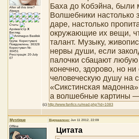
Баха до Кобэйна, были 
After all this time?
Always
Волшебники настолько 
даре, настолько пропит
Стать:
Архімагістр
X
окружающие их вещи, чт
Вигляд:
талант. Музыку, живопис
Група: Користувачі
Повідомлень: 36328
Користувач №:
нервы души, если зако
30451
Реєстрація: 20-July
палочки сбацают любую
07
конечно, здорово, но н
человеческую душу на с
«Сикстинская мадонна»
а волшебные картины —
(с)
http://www.fanfics.ru/read.php?id=1083
Mystique
Відправлено:
Jun 11 2012, 22:09
Offline
Цитата