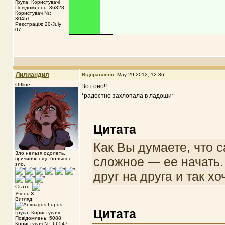
Група: Користувачі
Повідомлень: 36328
Користувач №:
30451
Реєстрація: 20-July
07
Лилиандил
Відправлено:
May 29 2012, 12:36
Offline
Вот оно!!
*радостно захлопала в ладоши*
Цитата
Как Вы думаете, что 
Зло нельзя одолеть,
сложное — ее начать.
причиняя еще большее
зло.
друг на друга и так х
Стать:
Учень
X
Вигляд:
Цитата
Група: Користувачі
Повідомлень: 5088
Користувач №: 66547