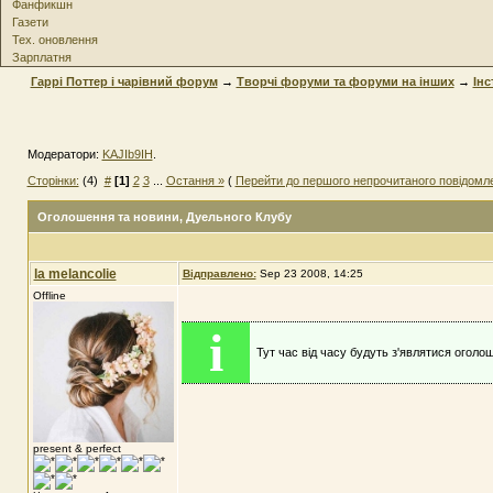
Фанфикшн
Газети
Тех. оновлення
Зарплатня
Гаррі Поттер і чарівний форум
→
Творчі форуми та форуми на інших
→
Інс
Модератори:
KAJIb9IH
.
Сторінки:
(4)
#
[1]
2
3
...
Остання »
(
Перейти до першого непрочитаного повідомл
Оголошення та новини
, Дуельного Клубу
la melancolie
Відправлено:
Sep 23 2008, 14:25
Offline
i
Тут час від часу будуть з'являтися оголо
present & perfect