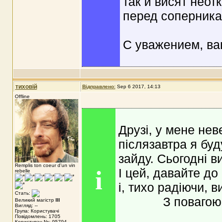
так и висят неот
перед соперника
С уважением, ва
тиховій
Відправлено:
Sep 6 2017, 14:13
Offline
Друзі, у мене нев
післязавтра я буду
зайду. Сьогодні в
Remplis ton coeur d'un vin
i
І цей, давайте до 
rebelle
і, тихо радіючи, 
Стать:
З повагою
Великий магістр
III
Вигляд: --
Група: Користувачі
Повідомлень: 1705
Користувач №: 95794