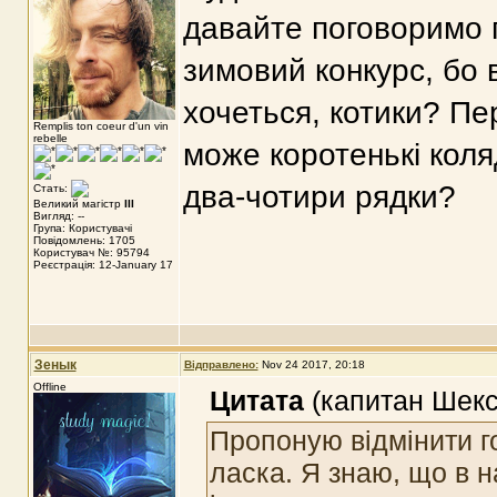
давайте поговоримо п
зимовий конкурс, бо 
хочеться, котики? П
Remplis ton coeur d'un vin
rebelle
може коротенькі коля
два-чотири рядки?
Стать:
Великий магістр
III
Вигляд: --
Група: Користувачі
Повідомлень: 1705
Користувач №: 95794
Реєстрація: 12-January 17
Зенык
Відправлено:
Nov 24 2017, 20:18
Offline
Цитата
(капитан Шекс
Пропоную відмінити го
ласка. Я знаю, що в н