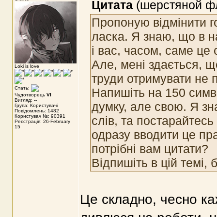
Цитата
(шерстяной фл
Пропоную відмінити го
ласка. Я знаю, що в н
і вас, часом, саме це
Але, мені здається, 
Loki is love
труди отримувати не п
Стать:
Напишіть на 150 симв
Чудотворець
VI
Вигляд: --
думку, але свою. Я зн
Група: Користувачі
Повідомлень: 1482
Користувач №: 90391
слів, та постарайтесь
Реєстрація: 26-February
15
одразу вводити це пра
потрібні вам цитати?
Відпишіть в цій темі,
Це складно, чесно ка