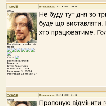
тиховій
Відправлено:
Oct 13 2017, 20:23
Offline
Не буду тут дня зо тр
буде що виставляти. 
хто працюватиме. Гол
Remplis ton coeur d'un vin
rebelle
Стать:
Великий магістр
III
Вигляд: --
Група: Користувачі
Повідомлень: 1705
Користувач №: 95794
Реєстрація: 12-January 17
тиховій
Відправлено:
Oct 14 2017, 21:14
Offline
Пропоную відмінити г