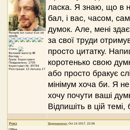
ласка. Я знаю, що в 
бал, і вас, часом, с
думок. Але, мені зда
Remplis ton coeur d'un vin
rebelle
за свої труди отриму
просто цитатку. Напи
Стать:
Великий магістр
III
Вигляд: --
Група: Користувачі
коротенько свою думк
Повідомлень: 1705
Користувач №: 95794
Реєстрація: 12-January 17
або просто бракує сл
мінімум хоча би. Я н
хочу почути ваші дум
Відпишіть в цій темі,
Рокэ
Відправлено:
Oct 14 2017, 22:06
Offline