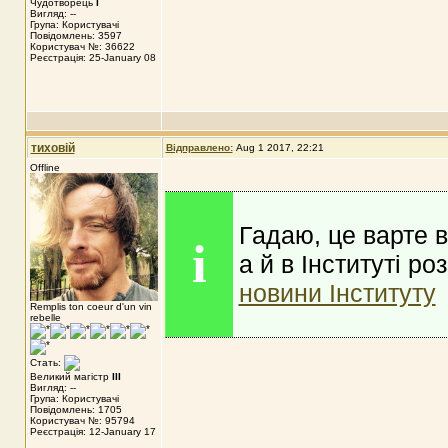
Чудотворець
I
Вигляд: --
Група: Користувачі
Повідомлень: 3597
Користувач №: 36622
Реєстрація: 25-January 08
тиховій
Відправлено:
Aug 1 2017, 22:21
Offline
Гадаю, це варте в
i
а й в Інституті ро
новини Інституту
Remplis ton coeur d'un vin
rebelle
Стать:
Великий магістр
III
Вигляд: --
Група: Користувачі
Повідомлень: 1705
Користувач №: 95794
Реєстрація: 12-January 17