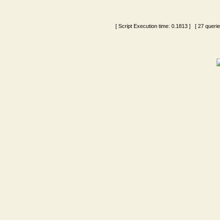
[ Script Execution time:
0.1813
] [ 27 queri