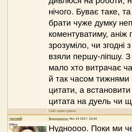
дивлюся на роботи, н
нічого. Буває таке, т
брати чуже думку не
коментуватиму, аніж 
зрозуміло, чи згодні
взяли першу-ліпшу. З 
мало хто витрачає ча
й так часом тижнями
цитати, а встановити 
цитата на дуель чи щ
Сайт користувача
тиховій
Відправлено:
Nov 24 2017, 19:44
Offline
Нудноооо. Поки ми че