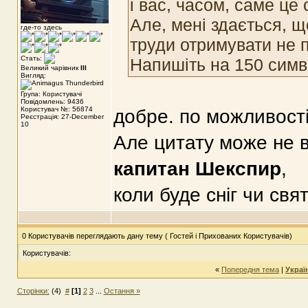
і вас, часом, саме це
Але, мені здається, 
где-то здесь
труди отримувати не п
Стать:
Напишіть на 150 симв
Великий чарівник
III
Вигляд:
Група: Користувачі
Повідомлень: 9436
Користувач №: 56874
добре. по можливост
Реєстрація: 27-December
10
Але цитату може не в
капитан Шекспир
,
коли буде сніг чи св
0 Користувачів переглядають дану тему ( Гостей і Прихованих Користувачів)
Користувачів:
«
Попередня тема
|
Украї
Сторінки:
(4)
#
[1]
2
3
...
Остання »