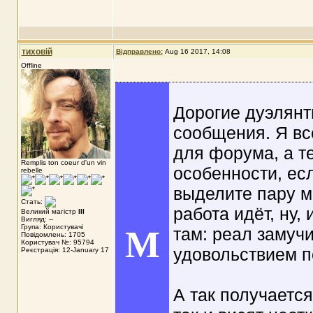
тиховій
Відправлено:
Aug 16 2017, 14:08
Offline
Дорогие дуэлянт
сообщения. Я вс
для форума, а т
Remplis ton coeur d'un vin
особенности, есл
rebelle
выделите пару ми
Стать:
работа идёт, ну,
Великий магістр
III
Вигляд: --
Група: Користувачі
M
там: реал замучи
Повідомлень: 1705
Користувач №: 95794
удовольствием п
Реєстрація: 12-January 17
А так получается