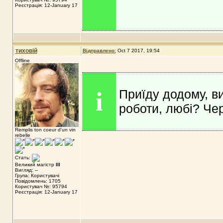
Реєстрація: 12-January 17
тиховій
Відправлено:
Oct 7 2017, 19:54
Offline
i
Приїду додому, в
роботи, любі? Чер
Remplis ton coeur d'un vin
rebelle
Стать:
Великий магістр
III
Вигляд: --
Група: Користувачі
Повідомлень: 1705
Користувач №: 95794
Реєстрація: 12-January 17