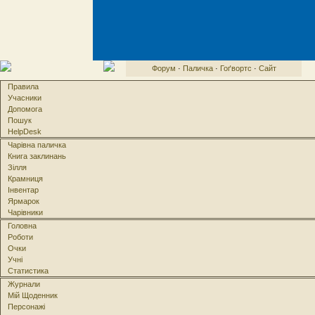
Форум
·
Паличка
·
Гоґвортс
·
Сайт
Правила
Учасники
Допомога
Пошук
HelpDesk
Чарівна паличка
Книга заклинань
Зілля
Крамниця
Інвентар
Ярмарок
Чарівники
Головна
Роботи
Очки
Учні
Статистика
Журнали
Мій Щоденник
Персонажі