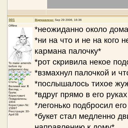
001
Відправлено:
Sep 29 2006, 16:36
Offline
*неожиданно около дома
*ни на что и не на кого
кармана палочку*
*рот скривила некое под
To make amends
before my
judgement day.
*взмахнул палочкой и чт
*послышалось тихое жу
Стать:
Великий маг
X
Вигляд: --
*вдруг прямо в его руках
Група:
Користувачі
Повідомлень:
1804
*легонько подбросил его
Користувач №:
15897
Реєстрація: 30-
*букет стал медленно дв
April 06
направлению к дому*