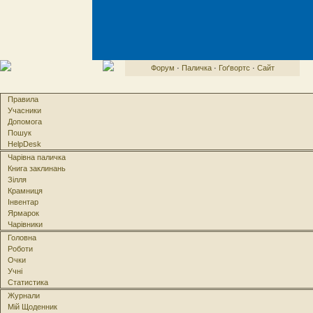
Форум
·
Паличка
·
Гоґвортс
·
Сайт
Правила
Учасники
Допомога
Пошук
HelpDesk
Чарівна паличка
Книга заклинань
Зілля
Крамниця
Інвентар
Ярмарок
Чарівники
Головна
Роботи
Очки
Учні
Статистика
Журнали
Мій Щоденник