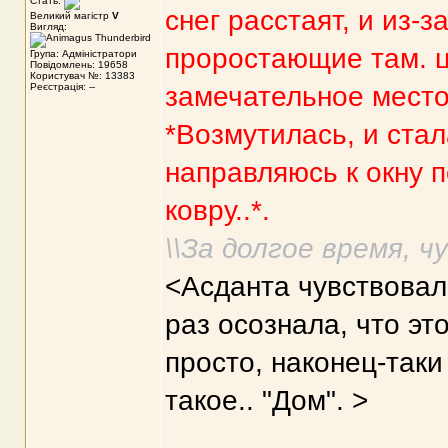
Стать:
снег расстаят, и из-
Великий магістр
V
Вигляд:
проростающие там. цв
Група: Адміністратори
Повідомлень: 19658
Користувач №: 13383
Реєстрація: --
замечательное место.
*Возмутилась, и ста
направляюсь к окну п
ковру..*.
\\За долгое время, 
<Асданта чувствовала
раз осознала, что эт
просто, наконец-таки
такое.. "Дом". >