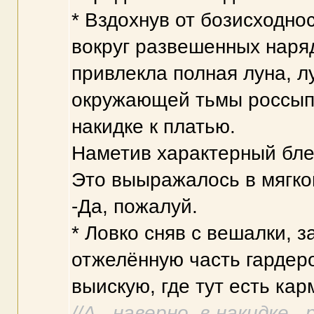
* Вздохнув от бозисходно
вокруг развешенных наряд
привлекла полная луна, л
окружающей тьмы россыпи
накидке к платью.
Наметив характерный бле
Это выыражалось в мягкой
-Да, пожалуй.
* Ловко сняв с вешалки, 
отжелённую часть гардеро
выискую, где тут есть кар
//А.. наверно, в накидке...