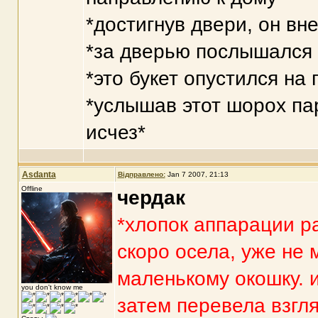
*достигнув двери, он вн
*за дверью послышался 
*это букет опустился на
*услышав этот шорох па
исчез*
Asdanta
Відправлено:
Jan 7 2007, 21:13
Offline
чердак
*хлопок аппарации ра
скоро осела, уже не
маленькому окошку. и
you don't know me
затем перевела взгля