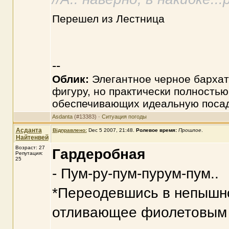
Перешел из Лестница
--
Облик:
Элегантное черное бархат
фигуру, но практически полностью
обеспечивающих идеальную посад
Asdanta
(#13383) ·
Ситуация погоды
Асданта
Відправлено:
Dec 5 2007, 21:48
.
Ролевое время:
Прошлое
.
Найтенвей
Возраст: 27
Гардеробная
Репутация:
25
- Пум-ру-пум-пурум-пум..
*Переодевшись в непышно
отливающее фиолетовым б