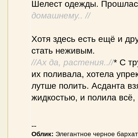
Шелест одежды. Прошлась
домашнему.. //
Хотя здесь есть ещё и друу
стать неживым.
//Ах да, растения..//
* С т
их поливала, хотела упре
лутше полить. Асданта вз
жидкостью, и полила всё, 
--
Облик:
Элегантное черное бархат