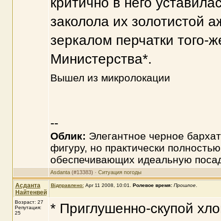
критично в него уставила
заколола их золотистой а
зеркалом перчатки того-ж
Министерства*.
Вышел из микролокации
--
Облик:
Элегантное черное бархат
фигуру, но практически полностью
обеспечивающих идеальную посад
Asdanta
(#13383) ·
Ситуация погоды
Асданта
Відправлено:
Apr 11 2008, 10:01
.
Ролевое время:
Прошлое
.
Найтенвей
Возраст: 27
* Приглушенно-скупой хло
Репутация:
25