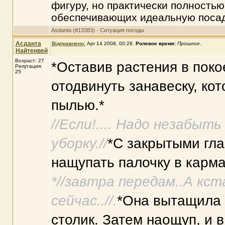
фигуру, но практически полностью
обеспечивающих идеальную посад
Asdanta
(#13383) ·
Ситуация погоды
Асданта
Відправлено:
Apr 14 2008, 00:28
.
Ролевое время:
Прошлое
.
Найтенвей
Возраст: 27
*Оставив растения в поко
Репутация:
25
отодвинуть занавеску, ко
пылью.*
//Если!.... Надо незабы
уборку.//
*С закрытыми гл
нащупать палочку в карма
*//завтра передам..А кст
сейчас..//.
*Она вытащила 
столик. Затем наощуп, и в