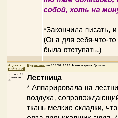
собой, хоть на мин
*Закончила писать, и
(Она для себя-что-то
была отступать.)
Асданта
Відправлено:
Nov 25 2007, 13:12
.
Ролевое время:
Прошлое
.
Найтенвей
Возраст: 27
Лестница
Репутация:
25
* Аппарировала на лестни
воздуха, сопровождающи
ткань мелкие складки, что
едва проникавших сюда. *