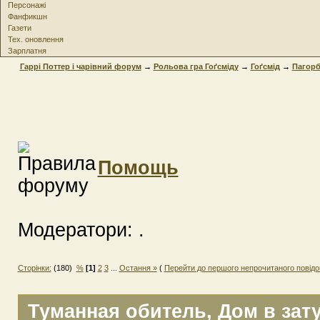
Персонажі
Фанфикшн
Газети
Тех. оновлення
Зарплатня
Гаррі Поттер і чарівний форум
→
Рольова гра Гоґсміду
→
Гоґсмід
→
Пагорб
Помощь
Модератори:
.
Сторінки:
(180)
%
[1]
2
3
...
Остання »
(
Перейти до першого непрочитаного повід
Туманная обитель
, Дом в зат