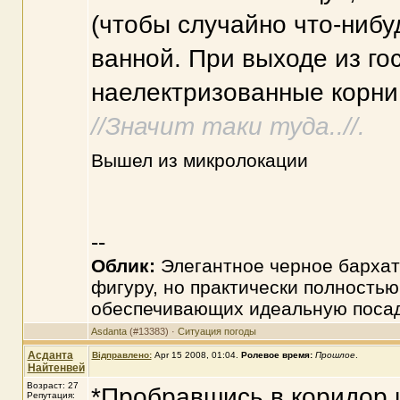
(чтобы случайно что-нибуд
ванной. При выходе из го
наелектризованные корни
//Значит таки туда..//.
Вышел из микролокации
--
Облик:
Элегантное черное бархат
фигуру, но практически полностью
обеспечивающих идеальную посад
Asdanta
(#13383) ·
Ситуация погоды
Асданта
Відправлено:
Apr 15 2008, 01:04
.
Ролевое время:
Прошлое
.
Найтенвей
Возраст: 27
*Пробравшись в коридор и
Репутация: