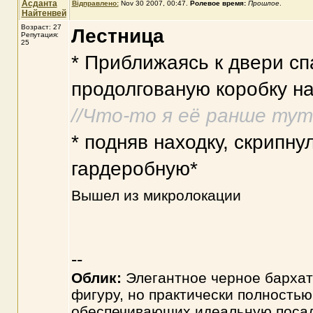
Асданта
Відправлено:
Nov 30 2007, 00:47
.
Ролевое время:
Прошлое
.
Найтенвей
Возраст: 27
Лестница
Репутация:
25
* Приближаясь к двери сп
продолгованую коробку на
//Что-то я её ранше тут
* подняв находку, скрипн
гардеробную*
Вышел из микролокации
--
Облик:
Элегантное черное бархат
фигуру, но практически полностью
обеспечивающих идеальную посад