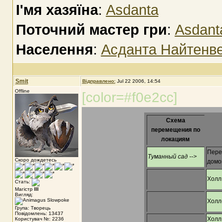
І'мя хазяїна
:
Asdanta
Поточний мастер гри
:
Asdant
Населення
:
Асданта Найтенв
Smit
Відправлено:
Jul 22 2006, 14:54
Offline
[color=#f0e2cc]
Схема
перемещения по
локациям
Пере
Туманный сад -->
Скоро дождетесь
домо
Холл 
Стать:
Магістр
III
Вигляд:
Холл
Група: Творець
Повідомлень: 13437
Холл 
Користувач №: 2236