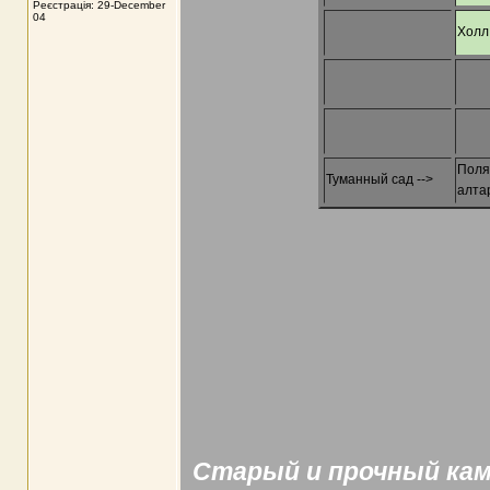
Реєстрація: 29-December
04
Холл 
Поля
Туманный сад -->
алтар
Старый и прочный кам