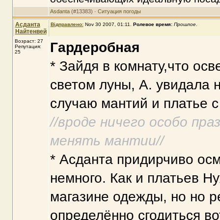
Asdanta
(#13383) ·
Ситуация погоды
Асданта
Відправлено:
Nov 30 2007, 01:11
.
Ролевое время:
Прошлое
.
Найтенвей
Возраст: 27
Гардеробная
Репутация:
25
* Зайдя в комнату,что ос
светом луны, А. увидала 
случаю мантий и платье с 
//вроде ничего особо пра
менять мантии//
* Асданта придирчиво осм
немного. Как и платьев Н
магазине одежды, но но р
определённо сгодиться вот 