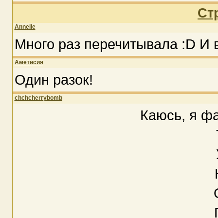
Ст
Annelle
Много раз перечитывала :D И 
Аметисия
Один разок!
chchcherrybomb
Каюсь, я фа