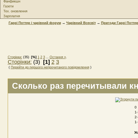
Фанфикшн
Газети
Тех. оновлення
Зарплатня
Гаррі Поттер і чарівний форум
→
Чарівний Всесвіт
→
Пригоди Гаррі Потте
Сторінки:
(35)
[%]
1
2
3
...
Остання »
.
Сторінки:
(3)
[1]
2
3
(
Перейти до першого непрочитаного повідомлення
)
Сколько раз перечитывали к
0
1-
2-
1-
Ус