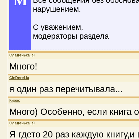
M
Все сообщения без обоснова
нарушением.
С уважением,
модераторы раздела
Сладенька_Я
Много!
CinDereLla
я один раз перечитывала...
Кирос
Много) Особенно, если книга 
Сладенька_Я
Я гдето 20 раз каждую книгу,и 