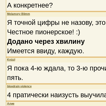
А конкретнее?
Melamory Blimm
Я точной цифры не назову, это 
Честное пионерское! :)
Додано через хвилину
Имеется ввиду, каждую.
Kvizzl
Я пока 4-ю ждала, то 3-ю проч
пять.
bloodrain violence
4 пратически наизусть выучила
Алие