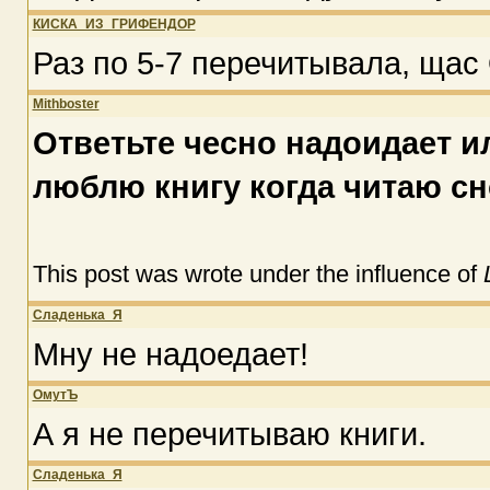
КИСКА_ИЗ_ГРИФЕНДОР
Раз по 5-7 перечитывала, щас
Mithboster
Ответьте чесно надоидает ил
люблю книгу когда читаю сно
This post was wrote under the influence of
Сладенька_Я
Мну не надоедает!
ОмутЪ
А я не перечитываю книги.
Сладенька_Я