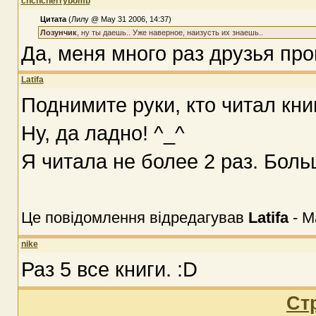
chchcherrybomb
Цитата
(Лилу @ May 31 2006, 14:37)
Лозунчик
, ну ты даешь.. Уже наверное, наизусть их знаешь..
Да, меня много раз друзья пров
Latifa
Поднимите руки, кто читал книг
Ну, да ладно! ^_^
Я читала не более 2 раз. Боль
Це повідомлення відредагував
Latifa
-
M
nike
Раз 5 все книги. :D
Ст