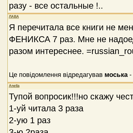
разу - все остальные !..
ЛАВА
Я перечитала все книги не м
ФЕНИКСА 7 раз. Мне не надоед
разом интереснее. =russian_rou
Це повідомлення відредагував
моська
Anella
Тупой вопросик!!!но скажу чес
1-уй читала 3 раза
2-ую 1 раз
3-ю 2раза