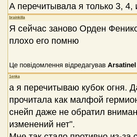
А перечитывала я только 3, 4,
brainkilla
Я сейчас заново Орден Феник
плохо его помню
Це повідомлення відредагував
Arsatinel
1enka
а я перечитываю кубок огня. Д
прочитала как малфой гермион
снейп даже не обратил вниман
изменений нет".
Мне так стало противно из-за 