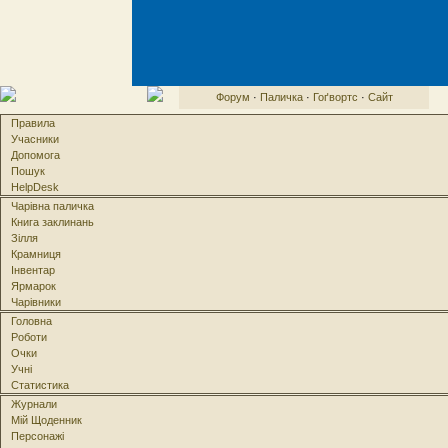
Форум
·
Паличка
·
Гоґвортс
·
Сайт
Правила
Учасники
Допомога
Пошук
HelpDesk
Чарівна паличка
Книга заклинань
Зілля
Крамниця
Інвентар
Ярмарок
Чарівники
Головна
Роботи
Очки
Учні
Статистика
Журнали
Мій Щоденник
Персонажі