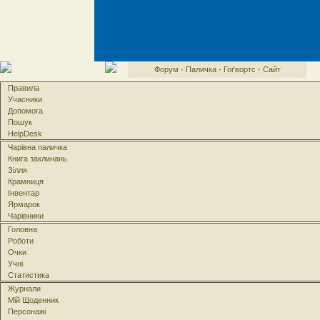
Форум
·
Паличка
·
Гоґвортс
·
Сайт
Правила
Учасники
Допомога
Пошук
HelpDesk
Чарівна паличка
Книга заклинань
Зілля
Крамниця
Інвентар
Ярмарок
Чарівники
Головна
Роботи
Очки
Учні
Статистика
Журнали
Мій Щоденник
Персонажі