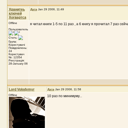
Хранитеь
Дата
Jan 29 2006, 11:49
ключей
Хогвартса
Offline
я читал книги 1-5 по 11 раз , а 6 книгу я прочитал 7 раз се
Пользователь
Стать:
Група:
Користувачі
Повідомлень:
24
Користувач
№: 12354
Реєстрація:
28-January 06
Lord Volodymyr
Дата
Jan 29 2006, 11:58
Offline
10 раз по минимуму...