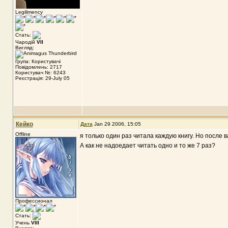
Legilimency
Стать:
Чародій
VII
Вигляд:
Група: Користувачі
Повідомлень: 2717
Користувач №: 6243
Реєстрація: 29-July 05
Кейко
Дата
Jan 29 2006, 15:05
Offline
я только один раз читала каждую книгу. Но после 
А как не надоедает читать одно и то же 7 раз?
Профессионал
Стать:
Учень
VIII