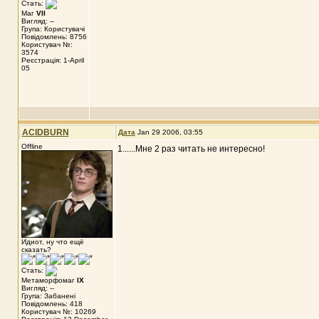
Стать:
Маг
VII
Вигляд: --
Група: Користувачі
Повідомлень: 8756
Користувач №:
3574
Реєстрація: 1-April
05
ACIDBURN
Дата
Jan 29 2006, 03:55
Offline
1......Мне 2 раз читать не интересно!
Идиот, ну что ещё
сказать?
Стать:
Метаморфомаг
IX
Вигляд: --
Група: Забанені
Повідомлень: 418
Користувач №: 10269