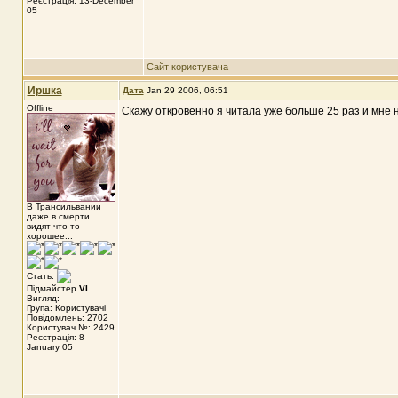
Реєстрація: 13-December
05
Сайт користувача
Иршка
Дата
Jan 29 2006, 06:51
Offline
Скажу откровенно я читала уже больше 25 раз и мне 
В Трансильвании
даже в смерти
видят что-то
хорошее...
Стать:
Підмайстер
VI
Вигляд: --
Група: Користувачі
Повідомлень: 2702
Користувач №: 2429
Реєстрація: 8-
January 05