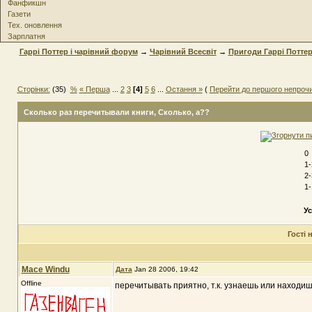
Фанфикшн
Газети
Тех. оновлення
Зарплатня
Гаррі Поттер і чарівний форум
→
Чарівний Всесвіт
→
Пригоди Гаррі Потте
Сторінки:
(35)
%
« Перша
...
2
3
[4]
5
6
...
Остання »
(
Перейти до першого непрочи
Сколько раз перечитывали книги
, Сколько, а??
0
1-
2-
1-
Ус
Гості
Mace Windu
Дата
Jan 28 2006, 19:42
Offline
перечитывать приятно, т.к. узнаешь или находиш