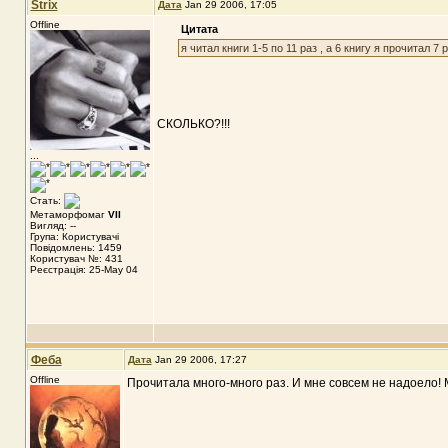
Strix
Дата
Jan 29 2006, 17:05
Offline
Цитата
я читал книги 1-5 по 11 раз , а 6 книгу я прочитал 
СКОЛЬКО?!!!
...
Стать:
Метаморфомаг
VII
Вигляд: --
Група: Користувачі
Повідомлень: 1459
Користувач №: 431
Реєстрація: 25-May 04
Феба
Дата
Jan 29 2006, 17:27
Offline
Прочитала много-много раз. И мне совсем не надоело!