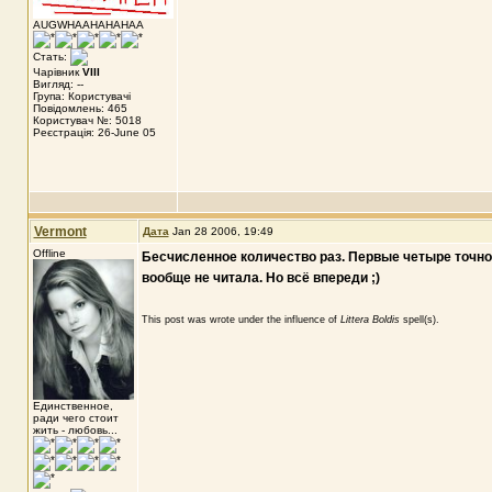
AUGWHAAHAHAHAA
Стать:
Чарівник
VIII
Вигляд: --
Група: Користувачі
Повідомлень: 465
Користувач №: 5018
Реєстрація: 26-June 05
Vermont
Дата
Jan 28 2006, 19:49
Offline
Бесчисленное количество раз. Первые четыре точно. П
вообще не читала. Но всё впереди ;)
This post was wrote under the influence of
Littera Boldis
spell(s).
Единственное,
ради чего стоит
жить - любовь...