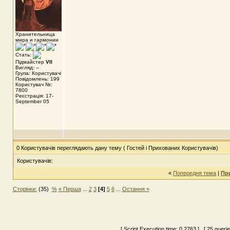
Хранительница
мира и гармонии
Стать:
Підмайстер
VII
Вигляд: --
Група: Користувачі
Повідомлень: 199
Користувач №:
7800
Реєстрація: 17-
September 05
0 Користувачів переглядають дану тему ( Гостей і Прихованих Користувачів)
Користувачів:
«
Попередня тема
|
Пр
Сторінки:
(35)
%
« Перша
...
2
3
[4]
5
6
...
Остання »
[ Script Execution time:
0.2763
] [ 25 queri