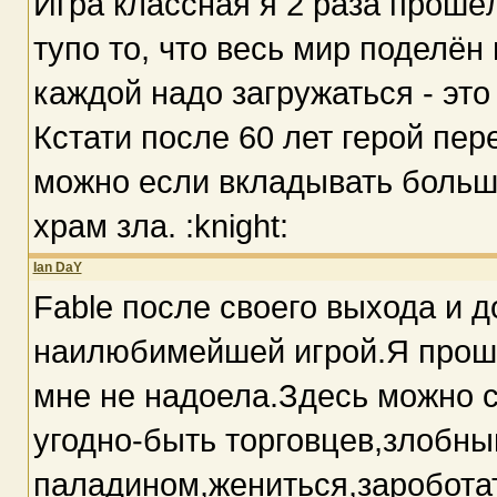
Игра классная я 2 раза прошёл
тупо то, что весь мир поделён
каждой надо загружаться - это
Кстати после 60 лет герой пере
можно если вкладывать больш
храм зла. :knight:
Ian DaY
Fable после своего выхода и д
наилюбимейшей игрой.Я прошел
мне не надоела.Здесь можно с
угодно-быть торговцев,злобн
паладином,жениться,зароботат