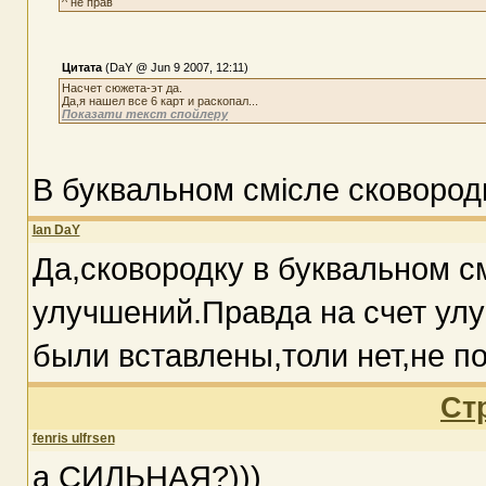
^ не прав
Цитата
(DaY @ Jun 9 2007, 12:11)
Насчет сюжета-эт да.
Да,я нашел все 6 карт и раскопал...
Показати текст спойлеру
В буквальном смісле сковород
Ian DaY
Да,сковородку в буквальном с
улучшений.Правда на счет улу
были вставлены,толи нет,не п
Ст
fenris ulfrsen
а СИЛЬНАЯ?)))