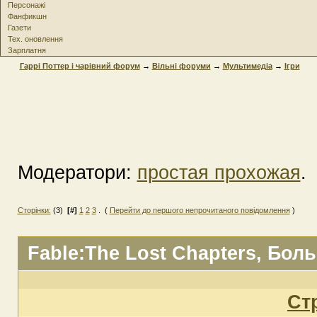
Персонажі
Фанфикшн
Газети
Тех. оновлення
Зарплатня
Гаррі Поттер і чарівний форум
→
Вільні форуми
→
Мультимедіа
→
Ігри
Модератори:
простая прохожая
.
Сторінки:
(3)
[#]
1
2
3
. (
Перейти до першого непрочитаного повідомлення
)
Fable:The Lost Chapters
, Бол
Ст