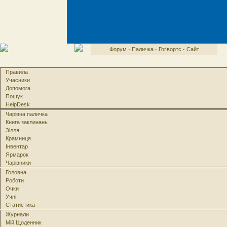
Форум
·
Паличка
·
Гоґвортс
·
Сайт
Правила
Учасники
Допомога
Пошук
HelpDesk
Чарівна паличка
Книга заклинань
Зілля
Крамниця
Інвентар
Ярмарок
Чарівники
Головна
Роботи
Очки
Учні
Статистика
Журнали
Мій Щоденник