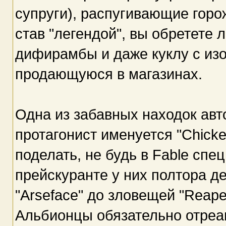
супруги), распугивающие горож
став "легендой", вы обретете
дифирамбы и даже куклу с из
продающуюся в магазинах.
Одна из забавных находок авто
протагонист именуется "Chicke
поделать, не будь в Fable спе
прейскуранте у них полтора де
"Arseface" до зловещей "Reaper
Альбионцы обязательно отреаг