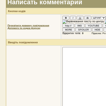
Написать комментарий
Кнопки кодів
Перевірити довжину повідомлення
Допомога по кодам форуму
Відкритих тегів:
Введіть повідомлення