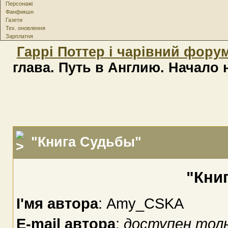
Персонажі
Фанфикшн
Газети
Тех. оновлення
Зарплатня
Гаррі Поттер і чарівний фору
глава. Путь в Англию. Начало 
"Книга Судьбы"
"Кни
І'мя автора
: Amy_CSKA
E-mail автора
:
доступен толь