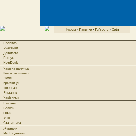
Форум
·
Паличка
·
Гоґвортс
·
Сайт
Правила
Учасники
Допомога
Пошук
HelpDesk
Чарівна паличка
Книга заклинань
Зілля
Крамниця
Інвентар
Ярмарок
Чарівники
Головна
Роботи
Очки
Учні
Статистика
Журнали
Мій Щоденник