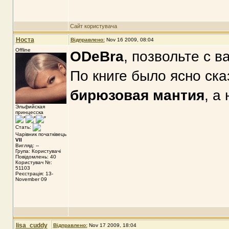
Сайт користувача
Носта
Відправлено:
Nov 16 2009, 08:04
Offline
ODeBra
, позвольте с в
По книге было ясно ска
бирюзовая мантия
, а
Эльфийская
принцесска
Стать:
Чарівник початківець
VII
Вигляд: --
Група: Користувачі
Повідомлень: 40
Користувач №:
51103
Реєстрація: 13-
November 09
lisa_cuddy
Відправлено:
Nov 17 2009, 18:04