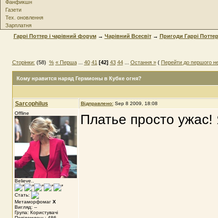
Фанфикшн
Газети
Тех. оновлення
Зарплатня
Гаррі Поттер і чарівний форум
→
Чарівний Всесвіт
→
Пригоди Гаррі Потте
Сторінки:
(58)
%
« Перша
...
40
41
[42]
43
44
...
Остання »
(
Перейти до першого н
Кому нравится наряд Гермионы в Кубке огня?
Sarcophilus
Відправлено:
Sep 8 2009, 18:08
Offline
Платье просто ужас! 
Believe..
Стать:
Метаморфомаг
X
Вигляд: --
Група: Користувачі
Повідомлень: 486