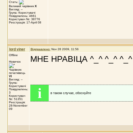
Стать:
Великий чарівник
X
Вигляд: --
Група: Користувачі
Повідомлень: 4661
Користувач №: 38776
Реєстрація: 17-April 08
lord viner
Відправлено:
Nov 28 2009, 11:56
Offline
МНЕ НРАВІЦА ^_^ ^_^ ^_^
Новичок
Чарівник
початківець
VI
Вигляд: --
Група:
Користувачі
i
Повідомлень:
3
в таком случае, обоснуйте
Користувач
№: 51351
Реєстрація:
28-November
09