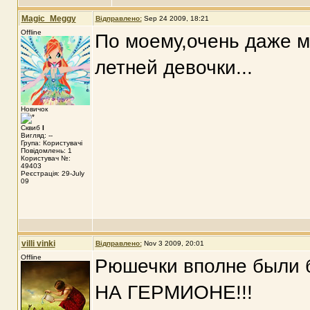
Magic_Meggy
Відправлено:
Sep 24 2009, 18:21
Offline
По моему,очень даже м
летней девочки...
Новичок
Сквиб
I
Вигляд: --
Група: Користувачі
Повідомлень: 1
Користувач №:
49403
Реєстрація: 29-July
09
villi vinki
Відправлено:
Nov 3 2009, 20:01
Offline
Рюшечки вполне были 
НА ГЕРМИОНЕ!!!