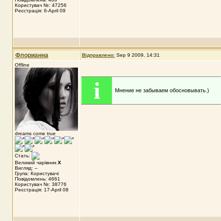
Користувач №: 47256
Реєстрація: 6-April 09
Флорианна
Відправлено:
Sep 9 2009, 14:31
Offline
i
Мнение не забываем обосновывать.)
dreams come true
Стать:
Великий чарівник
X
Вигляд: --
Група: Користувачі
Повідомлень: 4661
Користувач №: 38776
Реєстрація: 17-April 08