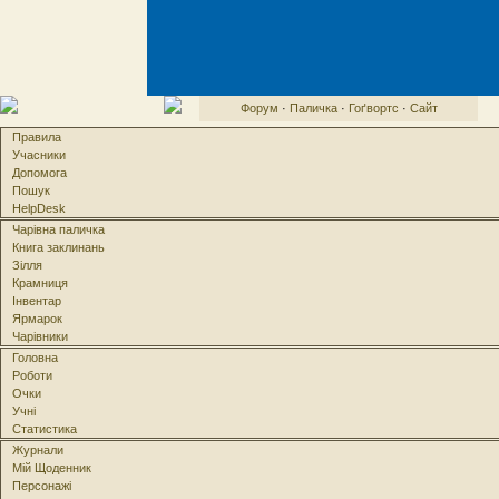
Форум
·
Паличка
·
Гоґвортс
·
Сайт
Правила
Учасники
Допомога
Пошук
HelpDesk
Чарівна паличка
Книга заклинань
Зілля
Крамниця
Інвентар
Ярмарок
Чарівники
Головна
Роботи
Очки
Учні
Статистика
Журнали
Мій Щоденник
Персонажі