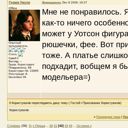
Герми Уизли
Відправлено:
Dec 8 2009, 16:27
Offline
Мне не понравилось. 
как-то ничего особенн
может у Уотсон фигура 
рюшечки, фее. Вот при
Опытный
пользователь
тоже. А платье слишко
Стать:
Сквиб
I
Вигляд: --
подхадит, вобщем я бы
Група: Користувачі
Повідомлень: 89
Користувач №: 23965
Реєстрація: 8-
модельера=)
December 06
0 Користувачів переглядають дану тему ( Гостей і Прихованих Користувачів)
Користувачів:
«
Попередня тема
|
Пр
Сторінки:
(58)
%
« Перша
...
40
41
[42]
43
44
...
Остання »