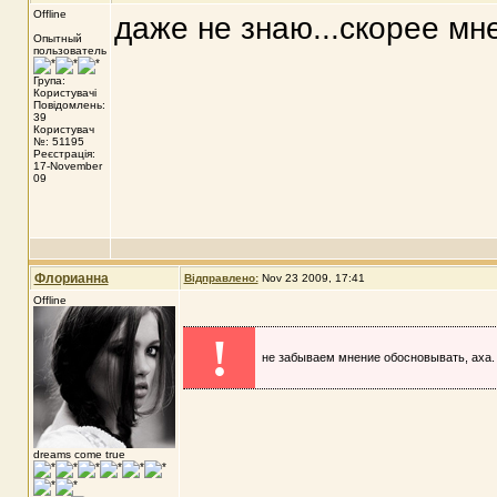
Offline
даже не знаю...скорее мн
Опытный
пользователь
Група:
Користувачі
Повідомлень:
39
Користувач
№: 51195
Реєстрація:
17-November
09
Флорианна
Відправлено:
Nov 23 2009, 17:41
Offline
!
не забываем мнение обосновывать, аха.
dreams come true