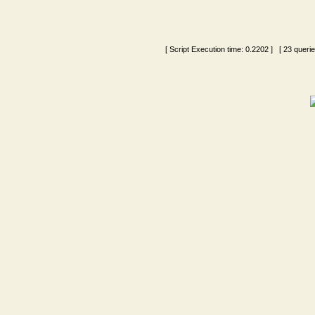
[ Script Execution time:
0.2202
] [ 23 queri