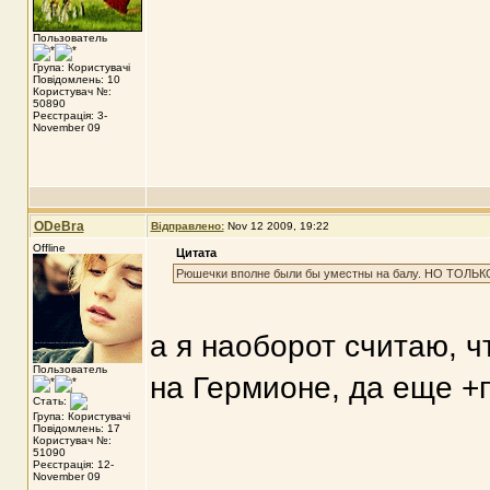
Пользователь
Група: Користувачі
Повідомлень: 10
Користувач №:
50890
Реєстрація: 3-
November 09
ODeBra
Відправлено:
Nov 12 2009, 19:22
Offline
Цитата
Рюшечки вполне были бы уместны на балу. НО ТОЛЬ
а я наоборот считаю, ч
Пользователь
на Гермионе, да еще +п
Стать:
Група: Користувачі
Повідомлень: 17
Користувач №:
51090
Реєстрація: 12-
November 09