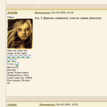
Annelle
Відправлено:
Oct 28 2006, 19:18
Offline
Ага. У Джинни, наверное, платье самое ужасное)
Help me make the
music of the night
Стать:
Магістр
X
Вигляд: --
Група: Користувачі
Повідомлень: 1011
Користувач №: 15802
Реєстрація: 28-April
06
лэшоу
Відправлено:
Oct 28 2006, 19:52