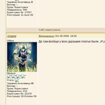
Чарівник початківець
X
Вигляд: --
Група: Користувачі
Повідомлень: 585
Користувач №: 17657
Реєстрація: 11-June 06
Сайт користувача
лэшоу
Відправлено:
Oct 28 2006, 18:36
Offline
Да там вообще у всех дурацкие платья были...И у
Warlock
Стать:
Чарівник початківець
XI
Вигляд: --
Група: Користувачі
Повідомлень: 210
Користувач №: 22278
Реєстрація: 26-October 06