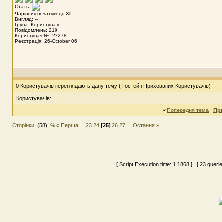
Стать:
Чарівник початківець
XI
Вигляд: --
Група: Користувачі
Повідомлень: 210
Користувач №: 22278
Реєстрація: 26-October 06
0 Користувачів переглядають дану тему ( Гостей і Прихованих Користувачів)
Користувачів:
«
Попередня тема
|
Пр
Сторінки:
(58)
%
« Перша
...
23
24
[25]
26
27
...
Остання »
[ Script Execution time:
1.1868
] [ 23 queri