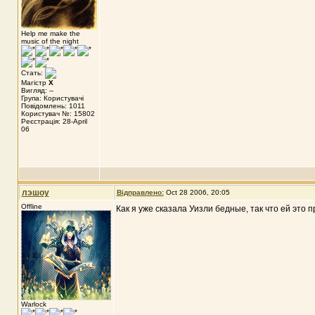
Help me make the
music of the night
Стать:
Магістр
X
Вигляд: --
Група: Користувачі
Повідомлень: 1011
Користувач №: 15802
Реєстрація: 28-April
06
лэшоу
Відправлено:
Oct 28 2006, 20:05
Offline
Как я уже сказала Уизли бедные, так что ей это 
Warlock