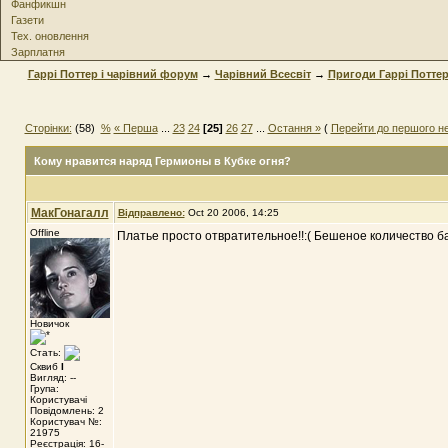
Фанфикшн
Газети
Тех. оновлення
Зарплатня
Гаррі Поттер і чарівний форум
→
Чарівний Всесвіт
→
Пригоди Гаррі Потте
Сторінки:
(58)
%
« Перша
...
23
24
[25]
26
27
...
Остання »
(
Перейти до першого н
Кому нравится наряд Гермионы в Кубке огня?
МакГонагалл
Відправлено:
Oct 20 2006, 14:25
Offline
Платье просто отвратительное!!:( Бешеное количество ба
Новичок
Стать:
Сквиб
I
Вигляд: --
Група:
Користувачі
Повідомлень: 2
Користувач №:
21975
Реєстрація: 16-