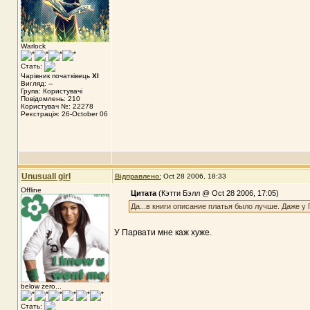
Warlock
Стать:
Чарівник початківець
XI
Вигляд: --
Група: Користувачі
Повідомлень: 210
Користувач №: 22278
Реєстрація: 26-October 06
Unusuall girl
Відправлено:
Oct 28 2006, 18:33
Offline
Цитата
(Кэтти Бэлл @ Oct 28 2006, 17:05)
Да...в книги описание платья было лучше. Даже у 
У Парвати мне каж хуже.
below zero...
Стать: