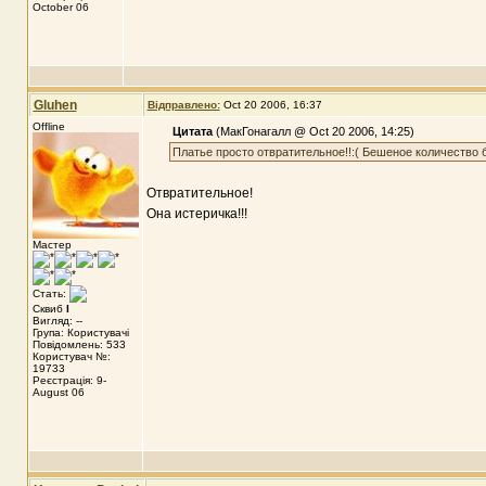
October 06
Gluhen
Відправлено:
Oct 20 2006, 16:37
Offline
Цитата
(МакГонагалл @ Oct 20 2006, 14:25)
Платье просто отвратительное!!:( Бешеное количество б
Отвратительное!
Она истеричка!!!
Мастер
Стать:
Сквиб
I
Вигляд: --
Група: Користувачі
Повідомлень: 533
Користувач №:
19733
Реєстрація: 9-
August 06