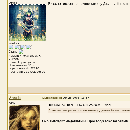
Offline
Я чесно говоря не помню какое у Джинни было пл
Warlock
Стать:
Чарівник початківець
XI
Вигляд: --
Група: Користувачі
Повідомлень: 210
Користувач №: 22278
Реєстрація: 26-October 06
Annelle
Відправлено:
Oct 28 2006, 19:57
Offline
Цитата
(Кэтти Бэлл @ Oct 28 2006, 19:52)
Я чесно говоря не помню какое у Джинни было платье
Оно выглядит недешевым. Просто ужасно нелепым. 