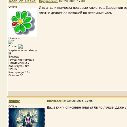
Keen_on_Paskal
Відправлено:
Oct 23 2006, 17:33
Offline
И платье и прическа дешевые какие-то... Завернули е
платье делает ее похожей на песочные часы.
Новичок
Стать:
Чарівник початківець
III
Вигляд: --
Група: Користувачі
Повідомлень: 7
Користувач №:
22025
Реєстрація: 18-
October 06
лэшоу
Відправлено:
Oct 28 2006, 17:05
Offline
Да...в книги описание платья было лучше. Даже у