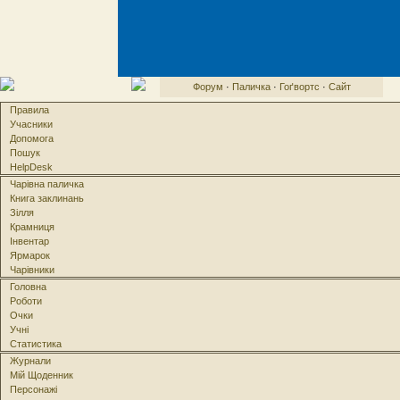
Форум
·
Паличка
·
Гоґвортс
·
Сайт
Правила
Учасники
Допомога
Пошук
HelpDesk
Чарівна паличка
Книга заклинань
Зілля
Крамниця
Інвентар
Ярмарок
Чарівники
Головна
Роботи
Очки
Учні
Статистика
Журнали
Мій Щоденник
Персонажі