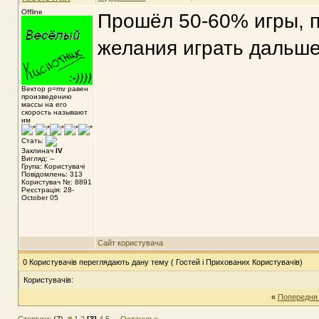
Offline
Прошёл 50-60% игры, п
желания играть дальше..
Вектор p=mv равен
произведению
массы на его
скорость называют
им
Стать:
Заклинач
IV
Вигляд: --
Група: Користувачі
Повідомлень: 313
Користувач №: 8891
Реєстрація: 28-
October 05
Сайт користувача
0 Користувачів переглядають дану тему ( Гостей і Прихованих Користувачів)
Користувачів:
«
Попередня