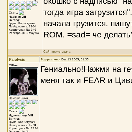
окошко c надписью "на
тогда игра загрузится".
Стать:
Чарівник
XII
Вигляд: --
начала грузится. пишу
Група: Користувачі
Повідомлень: 7364
Користувач №: 346
ROM. =sad= че делать
Реєстрація: 1-May 04
Сайт користувача
Paralysis
Відправлено:
Dec 13 2005, 01:35
Offline
Гениально!Нажми на res
меня так и FEAR и Цив
Помешанный
Стать:
Чудотворець
VIII
Вигляд: --
Група: Користувачі
Повідомлень: 4278
Користувач №: 2334
Реєстрація: 3-