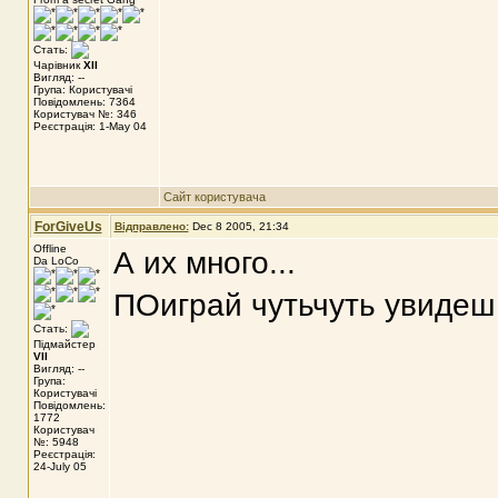
Стать:
Чарівник
XII
Вигляд: --
Група: Користувачі
Повідомлень: 7364
Користувач №: 346
Реєстрація: 1-May 04
Сайт користувача
ForGiveUs
Відправлено:
Dec 8 2005, 21:34
Offline
А их много...
Da LoCo
ПОиграй чутьчуть увидеш 
Стать:
Підмайстер
VII
Вигляд: --
Група:
Користувачі
Повідомлень:
1772
Користувач
№: 5948
Реєстрація:
24-July 05