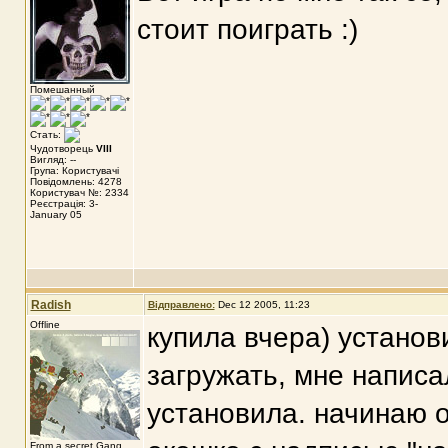
стоит поиграть :)
Помешанный
Стать:
Чудотворець
VIII
Вигляд: --
Група: Користувачі
Повідомлень: 4278
Користувач №: 2334
Реєстрація: 3-
January 05
Radish
Відправлено:
Dec 12 2005, 11:23
Offline
купила вчера) устано
загружать, мне написа
установила. начинаю о
From a secret Gang