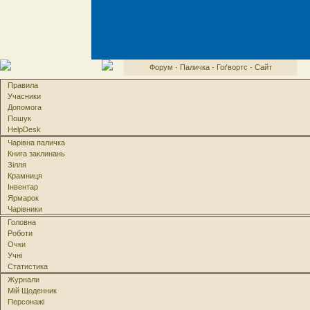
Форум
·
Паличка
·
Гоґвортс
·
Сайт
Правила
Учасники
Допомога
Пошук
HelpDesk
Чарівна паличка
Книга заклинань
Зілля
Крамниця
Інвентар
Ярмарок
Чарівники
Головна
Роботи
Очки
Учні
Статистика
Журнали
Мій Щоденник
Персонажі