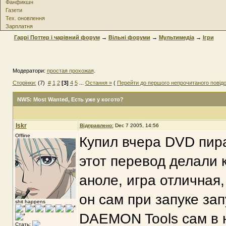
Фанфикшн
Газети
Тех. оновлення
Зарплатня
Гаррі Поттер і чарівний форум
→
Вільні форуми
→
Мультимедіа
→
Ігри
Модератори:
простая прохожая
.
Сторінки:
(7)
#
1
2
[3]
4
5
...
Остання »
(
Перейти до першого непрочитаного повід
NWS: Most Wanted
, Есть уже у когото?
Iskr
Відправлено:
Dec 7 2005, 14:56
Offline
Купил вчера DVD пират
этот перевод делали 
аноле, игра отличная,
он сам при запуке зап
shit happens
DAEMON Tools сам в н
Стать: