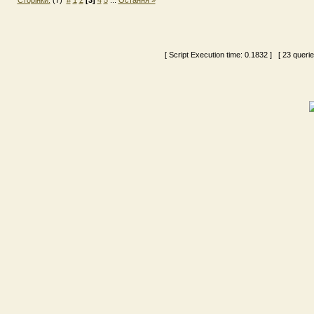
Сторінки:
(7)
#
1
2
[3]
4
5
...
Остання »
[ Script Execution time:
0.1832
] [ 23 queri