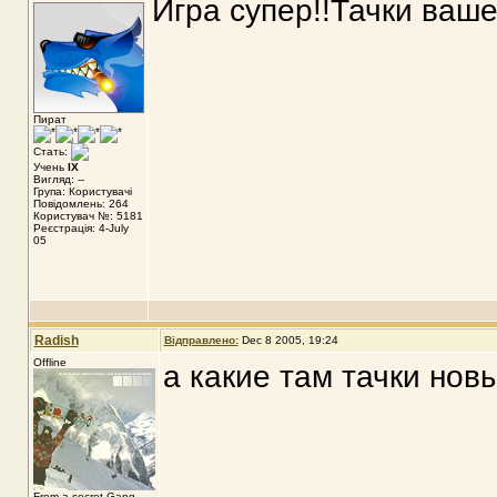
Игра супер!!Тачки ваше 
Пират
Стать:
Учень
IX
Вигляд: --
Група: Користувачі
Повідомлень: 264
Користувач №: 5181
Реєстрація: 4-July
05
Radish
Відправлено:
Dec 8 2005, 19:24
Offline
а какие там тачки нов
From a secret Gang