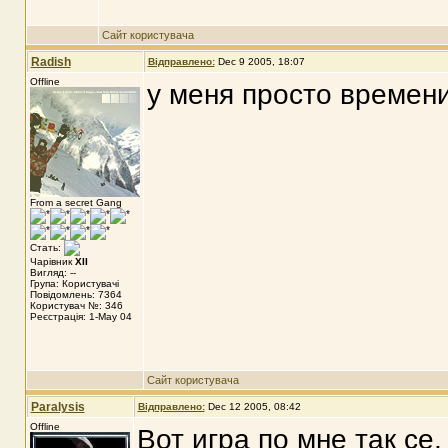
Сайт користувача
Radish
Відправлено:
Dec 9 2005, 18:07
Offline
у меня просто времени
From a secret Gang
Стать:
Чарівник
XII
Вигляд: --
Група: Користувачі
Повідомлень: 7364
Користувач №: 346
Реєстрація: 1-May 04
Сайт користувача
Paralysis
Відправлено:
Dec 12 2005, 08:42
Offline
Вот игра по мне так се