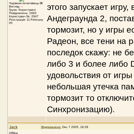
Чарівник початківець
IX
этого запускает игру,
Вигляд: --
Група: Користувачі
Повідомлень: 1683
Андеграунда 2, поста
Користувач №: 2947
Реєстрація: 11-February
05
тормозит, но у игры 
Радеон, все тени на 
последок скажу: не бе
либо 3 и более либо 
удовольствия от игры 
небольшая утечка памя
тормозит то отключи
Синхронизацию).
Jack
Відправлено:
Dec 7 2005, 18:28
Offline