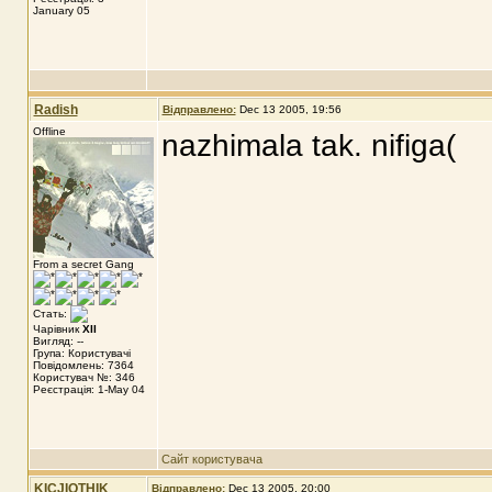
January 05
Radish
Відправлено:
Dec 13 2005, 19:56
Offline
nazhimala tak. nifiga(
From a secret Gang
Стать:
Чарівник
XII
Вигляд: --
Група: Користувачі
Повідомлень: 7364
Користувач №: 346
Реєстрація: 1-May 04
Сайт користувача
KICJIOTHIK
Відправлено:
Dec 13 2005, 20:00