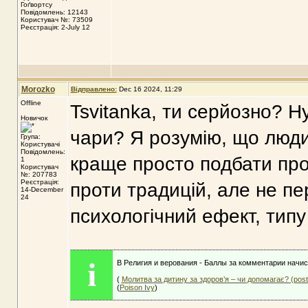
Гоґвортсу
Повідомлень: 12143
Користувач №: 73509
Реєстрація: 2-July 12
Morozko
Відправлено:
Dec 16 2024, 11:29
Offline
Tsvitanka, ти серйозно? Н
Новичок
чари? Я розумію, що люди 
Група:
Користувачі
Повідомлень:
краще просто подбати про 
1
Користувач
№: 207783
Реєстрація:
проти традицій, але не п
14-December
24
психологічний ефект, тип
i
В Религия и верования - Баллы за комментарии начис
(
Молитва за дитину за здоров’я – чи допомагає? (pos
(
Poison Ivy
)