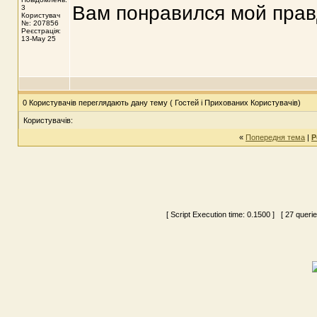
Вам понравился мой прав
3
Користувач
№: 207856
Реєстрація:
13-May 25
0 Користувачів переглядають дану тему ( Гостей і Прихованих Користувачів)
Користувачів:
«
Попередня тема
|
Р
[ Script Execution time:
0.1500
] [ 27 queri