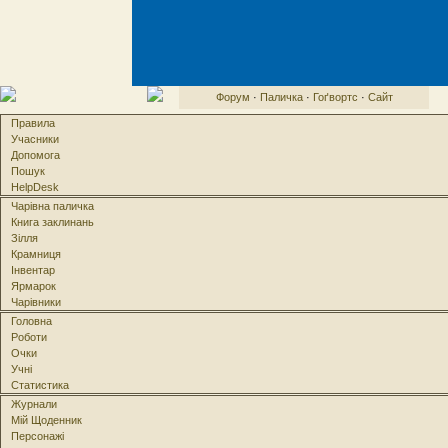
Форум
·
Паличка
·
Гоґвортс
·
Сайт
Правила
Учасники
Допомога
Пошук
HelpDesk
Чарівна паличка
Книга заклинань
Зілля
Крамниця
Інвентар
Ярмарок
Чарівники
Головна
Роботи
Очки
Учні
Статистика
Журнали
Мій Щоденник
Персонажі