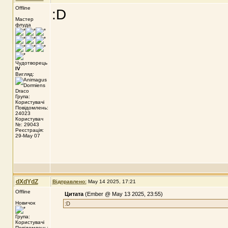
Offline
:D
Мастер
флуда
Чудотворець
IV
Вигляд:
Група:
Користувачі
Повідомлень:
24023
Користувач
№: 29043
Реєстрація:
29-May 07
dXdYdZ
Відправлено:
May 14 2025, 17:21
Offline
Цитата
(Ember @ May 13 2025, 23:55)
Новичок
:D
Група:
Користувачі
Повідомлень: