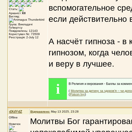
вспомогательное сре
Стать:
Арканіст
XII
если действительно 
Вигляд:
Група: Викладачі
Гоґвортсу
Повідомлень: 12143
Користувач №: 73509
Реєстрація: 2-July 12
А насчёт гипноза - в
гипнозом, когда чело
и веру в лучшее.
i
В Религия и верования - Баллы за коммен
(
Молитва за дитину за здоров’я – чи допо
(
Poison Ivy
)
dXdYdZ
Відправлено:
May 13 2025, 23:28
Offline
Молитвы Бог гарантирован
Новичок
Група: