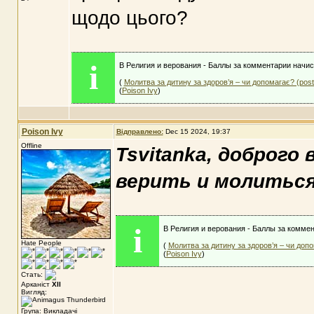
щодо цього?
i
В Религия и верования - Баллы за комментарии начис
(
Молитва за дитину за здоров’я – чи допомагає? (pos
(
Poison Ivy
)
Poison Ivy
Відправлено:
Dec 15 2024, 19:37
Offline
Tsvitanka
, доброго
верить и молиться
i
В Религия и верования - Баллы за коммен
Hate People
(
Молитва за дитину за здоров’я – чи допо
(
Poison Ivy
)
Стать:
Арканіст
XII
Вигляд:
Група: Викладачі