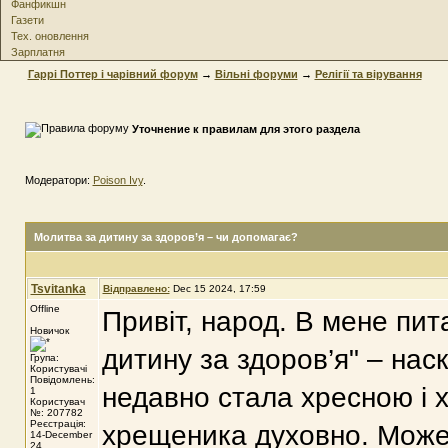
Фанфикшн
Газети
Тех. оновлення
Зарплатня
Гаррі Поттер і чарівний форум
→
Вільні форуми
→
Релігії та вірування
Уточнение к правилам для этого раздела
Модератори:
Poison Ivy
.
Молитва за дитину за здоров’я – чи допомагає?
Tsvitanka
Відправлено:
Dec 15 2024, 17:59
Offline
Привіт, народ. В мене пит
Новичок
дитину за здоров’я" – нас
Група:
Користувачі
Повідомлень:
недавно стала хресною і х
1
Користувач
№: 207782
Реєстрація:
хрещеника духовно. Може,
14-December
24