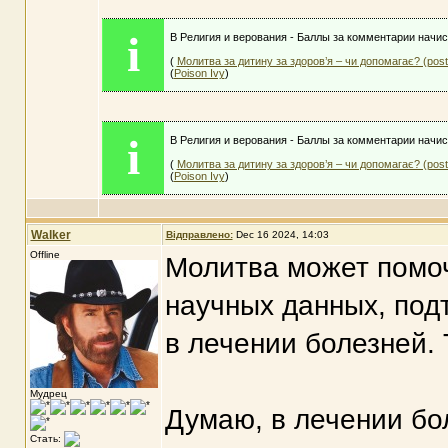
i
В Религия и верования - Баллы за комментарии начис
(
Молитва за дитину за здоров’я – чи допомагає? (pos
(
Poison Ivy
)
i
В Религия и верования - Баллы за комментарии начисл
(
Молитва за дитину за здоров’я – чи допомагає? (pos
(
Poison Ivy
)
Walker
Відправлено:
Dec 16 2024, 14:03
Offline
Молитва может помоч
научных данных, по
в лечении болезней. 
Мудрец
Думаю, в лечении бо
Стать: