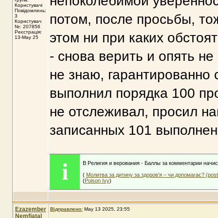
непоколебимой уверенност
Користувачі
Повідомлень:
потом, после просьбы, то
3
Користувач
№: 207856
Реєстрація:
этом ни при каких обстоя
13-May 25
- снова верить и опять не
не знаю, гарантированно с
выполнил порядка 100 про
не отслеживал, просил на
записанных 101 выполнен
i
В Религия и верования - Баллы за комментарии начис
(
Молитва за дитину за здоров’я – чи допомагає? (pos
(
Poison Ivy
)
Ezazember
Відправлено:
May 13 2025, 23:55
Nemfiatal