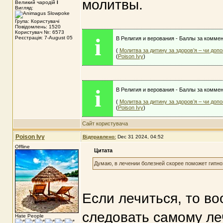
молитвы.
Великий чародій
I
Вигляд:
Група: Користувачі
Повідомлень: 1520
Користувач №: 6573
i
Реєстрація: 7-August 05
В Религия и верования - Баллы за коммен
(
Молитва за дитину за здоров’я – чи допо
(
Poison Ivy
)
i
В Религия и верования - Баллы за коммен
(
Молитва за дитину за здоров’я – чи допо
(
Poison Ivy
)
Сайт користувача
Poison Ivy
Відправлено:
Dec 31 2024, 04:52
Offline
Цитата
Думаю, в лечении болезней скорее поможет гипно
Если лечиться, то в
следовать самому ле
Hate People