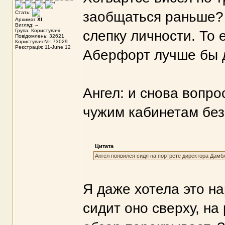
заобщаться раньше? 
Стать:
Архимаг
XI
Вигляд: --
Група: Користувачі
слепку личности. То 
Повідомлень: 32621
Користувач №: 73029
Реєстрація: 11-June 12
Аберфорт лучше бы 
Ангел: и снова вопро
чужим кабинетам без
Цитата
Ангел появился сидя на портрете директора Дамб
Я даже хотела это на
сидит оно сверху, на