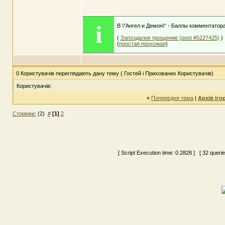
i
В \"Ангел и Демон\" - Баллы комментатор
(
Запоздалое прощение (post #5227425)
)
(
простая прохожая
)
0 Користувачів переглядають дану тему ( Гостей і Прихованих Користувачів)
Користувачів:
«
Попередня тема
|
Архів іго
Сторінки:
(2)
#
[1]
2
[ Script Execution time:
0.2828
] [ 32 queri