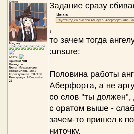
Offline
Задание сразу сбивае
Цитата
Спустя год со смерти Альбуса, Аберфорт навещает
,
то зачем тогда ангел
Мудрец
:unsure:
Стать:
Архимаг
VIII
Вигляд: --
Група: Модератори
Повідомлень: 1643
Половина работы анге
Користувач №: 207450
Реєстрація: 2-December
23
Аберфорта, а не арг
со слов "ты должен",
с оратом выше - сла
зачем-то пришел к по
ниточку.