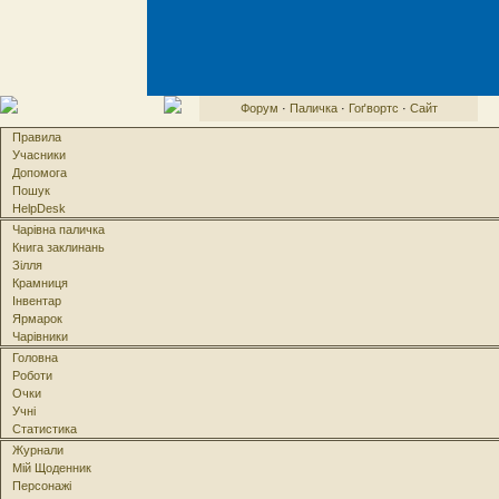
Форум
·
Паличка
·
Гоґвортс
·
Сайт
Правила
Учасники
Допомога
Пошук
HelpDesk
Чарівна паличка
Книга заклинань
Зілля
Крамниця
Інвентар
Ярмарок
Чарівники
Головна
Роботи
Очки
Учні
Статистика
Журнали
Мій Щоденник
Персонажі