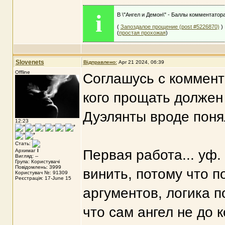
i
В \"Ангел и Демон\" - Баллы комментатор
(
Запоздалое прощение (post #5226870)
)
(
простая прохожая
)
Slovenets
Відправлено:
Apr 21 2024, 06:39
Offline
Соглашусь с коммента
кого прощать должен 
Дуэлянты вроде понял
12:23
Стать:
Первая работа... уф.
Архимаг
I
Вигляд: --
Група: Користувачі
Повідомлень: 3999
винить, потому что п
Користувач №: 91309
Реєстрація: 17-June 15
аргументов, логика п
что сам ангел не до