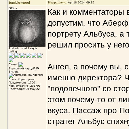
tumble-weed
Відправлено:
Apr 18 2024, 09:15
Offline
Как и комментаторы 
допустим, что Аберфо
портрету Альбуса, а 
решил просить у нег
And who shell I say is
calling
Ангел, а почему вы, 
Стать:
Верховний чародій
IV
Вигляд:
именно директора? 
Група: Користувачі
Повідомлень: 1750
Користувач №: 206791
"подопечного" со сто
Реєстрація: 26-May 22
этом почему-то от ли
вкуса. Пассаж про П
стратег Альбус спихн