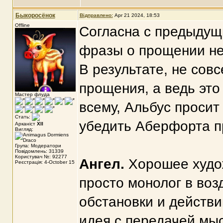
Быкоросёнок
Відправлено:
Apr 21 2024, 18:53
Offline
Согласна с предыду
фразы о прощении не 
В результате, не совс
прощения, а ведь это
Мастер флуда
всему, Альбус просит
Стать:
убедить Аберфорта п
Арканіст
XII
Вигляд:
Група: Модератори
Повідомлень: 31339
Користувач №: 92277
Ангел.
Хорошее худо
Реєстрація: 4-October 15
просто монолог в воз
обстановки и действ
идея с передачей мыс