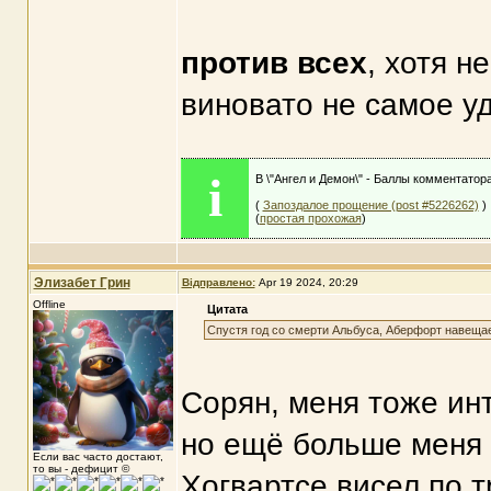
против всех
, хотя н
виновато не самое у
i
В \"Ангел и Демон\" - Баллы комментатор
(
Запоздалое прощение (post #5226262)
)
(
простая прохожая
)
Элизабет Грин
Відправлено:
Apr 19 2024, 20:29
Offline
Цитата
Спустя год со смерти Альбуса, Аберфорт навещает
Сорян, меня тоже инт
но ещё больше меня и
Если вас часто достают,
то вы - дефицит ©
Хогвартсе висел по 