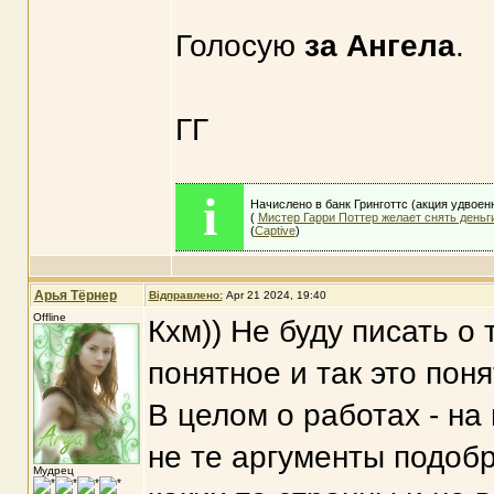
Голосую
за Ангела
.
ГГ
i
Начислено в банк Гринготтс (акция удвое
(
Мистер Гарри Поттер желает снять деньги
(
Captive
)
Арья Тёрнер
Відправлено:
Apr 21 2024, 19:40
Offline
Кхм)) Не буду писать о 
понятное и так это поня
В целом о работах - на
не те аргументы подоб
Мудрец