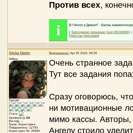
Против всех
, конечн
i
В \"Ангел и Демон\" - Баллы комментатор
(
Запоздалое прощение (post #5226809)
)
(
простая прохожая
)
Disha Giotto
Відправлено:
Apr 20 2024, 08:35
Offline
Очень странное задан
Тут все задания поп
Сразу оговорюсь, что
Пупся©
ни мотивационные ло
Стать:
мимо кассы. Авторы, 
Архімагістр
XII
Вигляд: --
Група: Користувачі
Повідомлень: 12793
Ангелу стоило удели
Користувач №: 28980