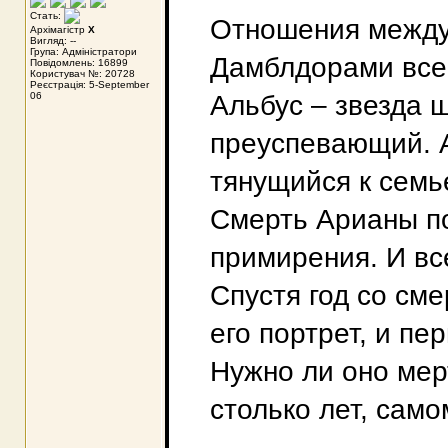
Стать:
Отношения между
Архімагістр
X
Вигляд: --
Група: Адміністратори
Дамблдорами все
Повідомлень: 16899
Користувач №: 20728
Реєстрація: 5-September
06
Альбус – звезда 
преуспевающий. 
тянущийся к семь
Смерть Арианы по
примирения. И все
Спустя год со см
его портрет, и пе
Нужно ли оно мер
столько лет, сам