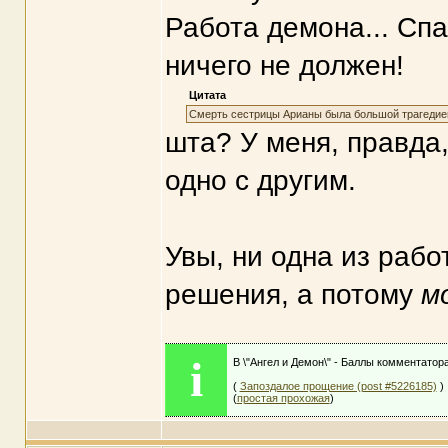
Работа демона... Сп
ничего не должен!
Цитата
Смерть сестрицы Арианы была большой трагедией,
шта? У меня, правда,
одно с другим.
Увы, ни одна из рабо
решения, а потому
м
i
В \"Ангел и Демон\" - Баллы комментатор
(
Запоздалое прощение (post #5226185)
)
(
простая прохожая
)