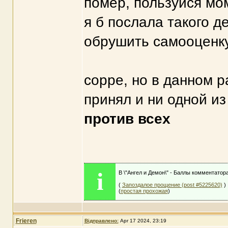
помер, пользуйся мом
я б послала такого д
обрушить самооценку
сорре, но в данном 
принял и ни одной из 
против всех
i
В \"Ангел и Демон\" - Баллы комментатор
(
Запоздалое прощение (post #5225620)
)
(
простая прохожая
)
Frieren
Відправлено:
Apr 17 2024, 23:19