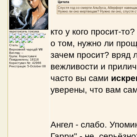
Цитата
Спустя год со смерти Альбуса, Аберфорт навещает
Нужно ли оно мертвецам? Нужно ли оно, спустя с
кто у кого просит-то?
перетоксичь токсика
о том, нужно ли про
Стать:
Верховний чародій
VII
зачем просит? вряд 
Вигляд: --
Група: Користувачі
Повідомлень: 18116
Користувач №: 42966
вежливости и приличи
Реєстрація: 5-October 08
часто вы сами
искре
уверены, что вам са
Ангел - слабо. Упоми
Гарри" - не, серьёзн