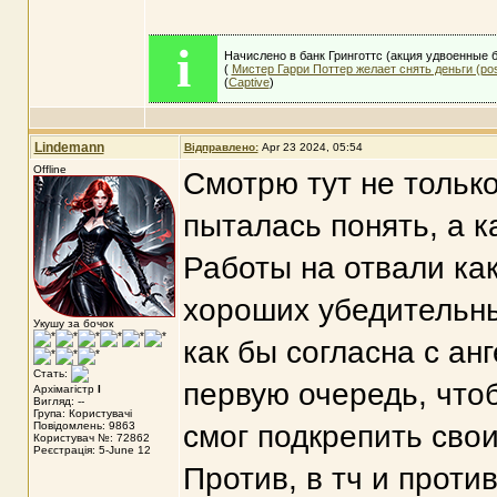
i
Начислено в банк Гринготтс (акция удвоенные 
(
Мистер Гарри Поттер желает снять деньги (po
(
Captive
)
Lindemann
Відправлено:
Apr 23 2024, 05:54
Offline
Смотрю тут не тольк
пыталась понять, а к
Работы на отвали ка
хороших убедительны
Укушу за бочок
как бы согласна с ан
Стать:
первую очередь, чтоб
Архімагістр
I
Вигляд: --
Група: Користувачі
Повідомлень: 9863
смог подкрепить свои
Користувач №: 72862
Реєстрація: 5-June 12
Против, в тч и проти