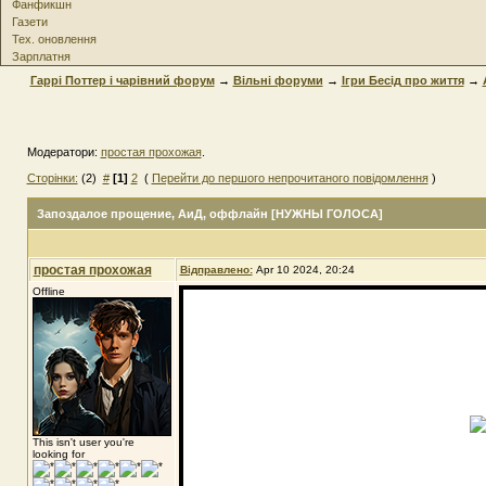
Фанфикшн
Газети
Тех. оновлення
Зарплатня
Гаррі Поттер і чарівний форум
→
Вільні форуми
→
Ігри Бесід про життя
→
Модератори:
простая прохожая
.
Сторінки:
(2)
#
[1]
2
(
Перейти до першого непрочитаного повідомлення
)
Запоздалое прощение
, АиД, оффлайн [НУЖНЫ ГОЛОСА]
простая прохожая
Відправлено:
Apr 10 2024, 20:24
Offline
This isn't user you're
looking for