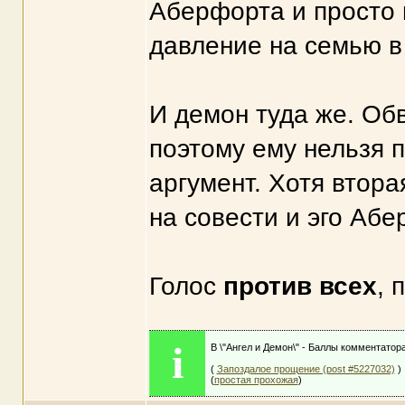
Аберфорта и просто п
давление на семью в
И демон туда же. Обв
поэтому ему нельзя 
аргумент. Хотя втора
на совести и эго Абе
Голос
против всех
, 
i
В \"Ангел и Демон\" - Баллы комментатор
(
Запоздалое прощение (post #5227032)
)
(
простая прохожая
)