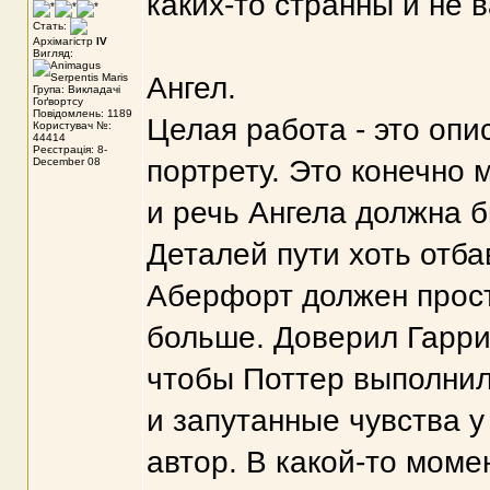
каких-то странны и не 
Стать:
Архімагістр
IV
Вигляд:
Ангел.
Група: Викладачі
Гоґвортсу
Повідомлень: 1189
Целая работа - это опи
Користувач №:
44414
Реєстрація: 8-
портрету. Это конечно 
December 08
и речь Ангела должна б
Деталей пути хоть отба
Аберфорт должен прост
больше. Доверил Гарри
чтобы Поттер выполнил
и запутанные чувства у
автор. В какой-то момен