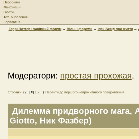
Персонажі
Фанфикшн
Газети
Тех. оновлення
Зарплатня
Гаррі Поттер і чарівний форум
→
Вільні форуми
→
Ігри Бесід про життя
→
Модератори:
простая прохожая
.
Сторінки:
(2)
[#]
1
2
. (
Перейти до першого непрочитаного повідомлення
)
Дилемма придворного мага
, 
Giotto, Ник Фазбер)