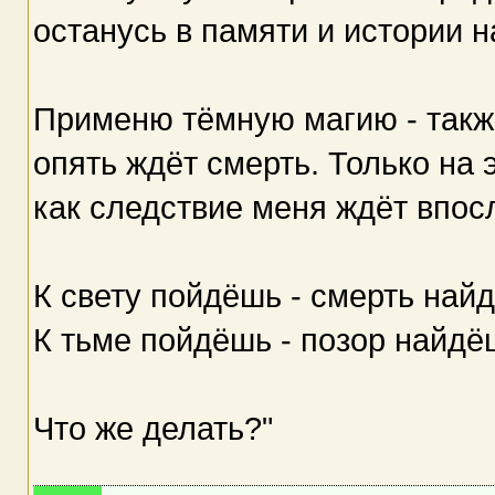
останусь в памяти и истории н
Применю тёмную магию - также
опять ждёт смерть. Только на 
как следствие меня ждёт впос
К свету пойдёшь - смерть най
К тьме пойдёшь - позор найдё
Что же делать?"