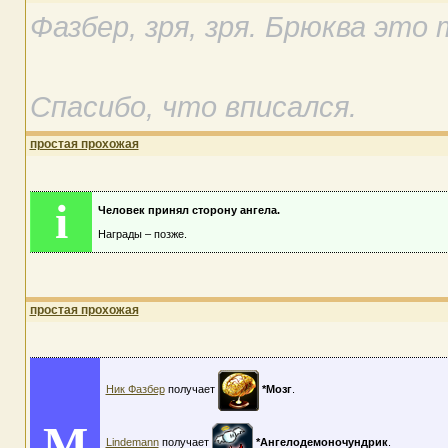
Фазбер, зря, зря. Брюква это 
Спасибо, что вписался.
простая прохожая
i
Человек принял сторону ангела.
Награды – позже.
простая прохожая
Ник Фазбер
получает
*Мозг
.
M
Lindemann
получает
*Ангелодемоночундрик
.