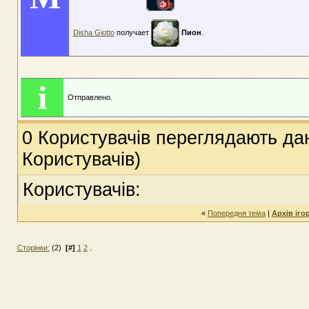
Disha Giotto
получает
Пион
.
i
Отправлено.
0 Користувачів переглядають дан
Користувачів)
Користувачів:
«
Попередня тема
|
Архів іго
Сторінки:
(2)
[#]
1
2
.