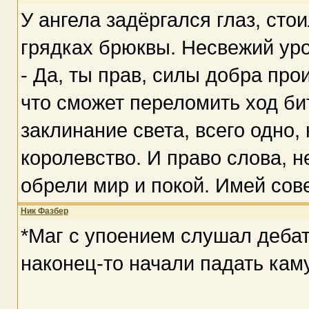
У ангела задёргался глаз, сто
грядках брюквы. Несвежий уро
- Да, ты прав, силы добра про
что сможет переломить ход би
заклинание света, всего одно,
королевство. И право слова, н
обрели мир и покой. Имей сове
Ник Фазбер
*Маг с упоением слушал дебат
наконец-то начали падать кам