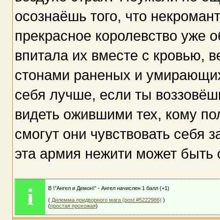
осознаёшь того, что некромант
прекрасное королевство уже о
впитала их вместе с кровью, в
стонами раненых и умирающих
себя лучше, если ты воззовёш
видеть ожившими тех, кому по
смогут они чувствовать себя 
эта армия нежити может быть
i
В \"Ангел и Демон\" - Ангел начислен 1 балл (+1)
(
Дилемма придворного мага (post #5222986)
)
(
простая прохожая
)