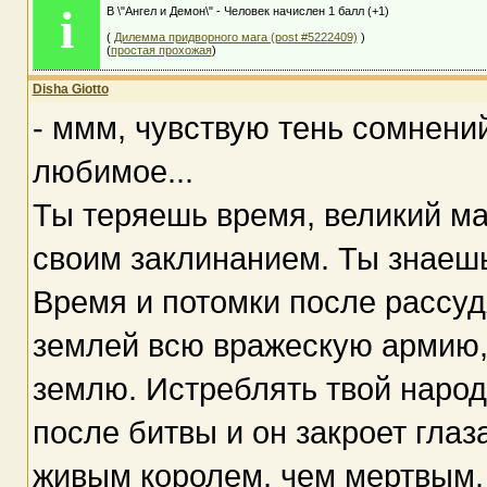
i
В \"Ангел и Демон\" - Человек начислен 1 балл (+1)
(
Дилемма придворного мага (post #5222409)
)
(
простая прохожая
)
Disha Giotto
- ммм, чувствую тень сомнений
любимое...
Ты теряешь время, великий ма
своим заклинанием. Ты знаешь
Время и потомки после рассудя
землей всю вражескую армию,
землю. Истреблять твой народ
после битвы и он закроет глаз
живым королем, чем мертвым.