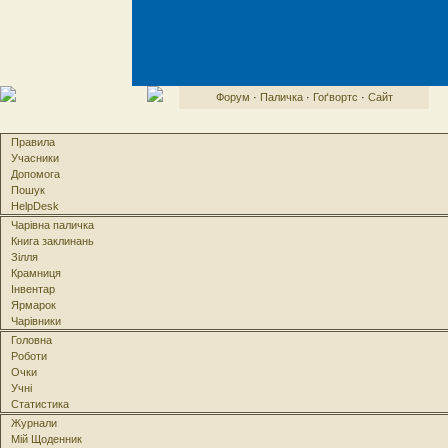
Форум
·
Паличка
·
Гоґвортс
·
Сайт
Правила
Учасники
Допомога
Пошук
HelpDesk
Чарівна паличка
Книга заклинань
Зілля
Крамниця
Інвентар
Ярмарок
Чарівники
Головна
Роботи
Очки
Учні
Статистика
Журнали
Мій Щоденник